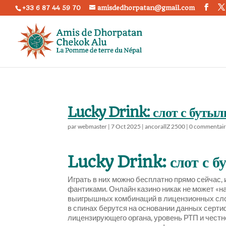
+33 6 87 44 59 70
amisdedhorpatan@gmail.com
Lucky Drink: слот с бутыл
par
webmaster
|
7 Oct 2025
|
ancorallZ 2500
|
0 commentair
Lucky Drink: слот с б
Играть в них можно бесплатно прямо сейчас,
фантиками. Онлайн казино никак не может «н
выигрышных комбинаций в лицензионных сло
в спинах берутся на основании данных серт
лицензирующего органа, уровень РТП и чест