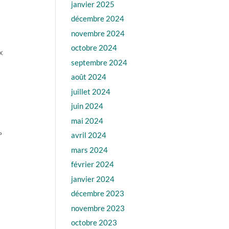
janvier 2025
décembre 2024
novembre 2024
octobre 2024
х
septembre 2024
août 2024
juillet 2024
juin 2024
mai 2024
ь
avril 2024
mars 2024
février 2024
janvier 2024
décembre 2023
novembre 2023
octobre 2023