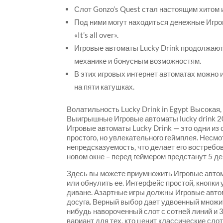
Слот Gonzo’s Quest стал настоящим хитом 
Под ними могут находиться денежные Игров
«It’s all over».
Игровые автоматы Lucky Drink продолжают
механике и бонусным возможностям.
В этих игровых интернет автоматах можно
на пяти катушках.
Волатильность Lucky Drink in Egypt Высокая,
Выигрышные Игровые автоматы lucky drink 2
Игровые автоматы Lucky Drink — это одни из
простого, но увлекательного геймплея. Несмо
непредсказуемость, что делает его востребо
новом окне – перед геймером предстанут 5 д
Здесь вы можете приумножить Игровые автома
или обнулить ее. Интерфейс простой, кнопки 
диване. Азартные игры должны Игровые автом
досуга. Верный выбор дает удвоенный множит
нибудь навороченный слот с сотней линий и 
вариант для тех, кто ценит классические сло