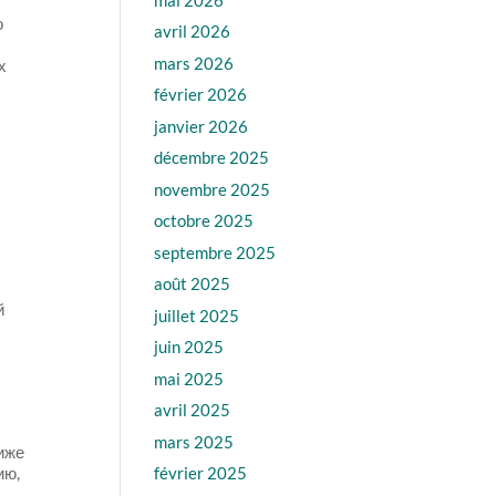
о
avril 2026
mars 2026
х
février 2026
janvier 2026
décembre 2025
о
novembre 2025
octobre 2025
septembre 2025
août 2025
й
juillet 2025
juin 2025
mai 2025
avril 2025
mars 2025
ниже
ию,
février 2025
y