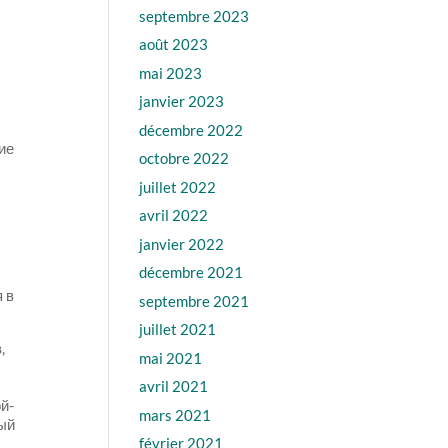
septembre 2023
août 2023
mai 2023
janvier 2023
décembre 2022
ие
octobre 2022
juillet 2022
avril 2022
janvier 2022
décembre 2021
 в
septembre 2021
juillet 2021
,
mai 2021
avril 2021
й-
mars 2021
ный
février 2021