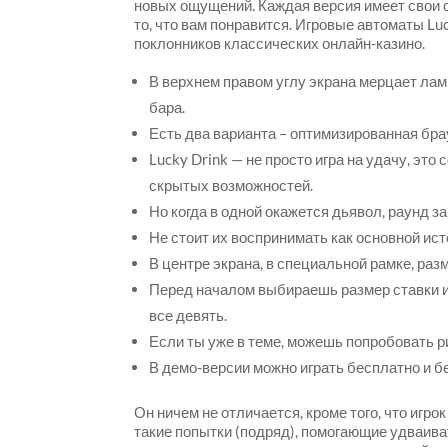
новых ощущений. Каждая версия имеет свои 
то, что вам понравится. Игровые автоматы Lu
поклонников классических онлайн-казино.
В верхнем правом углу экрана мерцает лам
бара.
Есть два варианта – оптимизированная бр
Lucky Drink — не просто игра на удачу, эт
скрытых возможностей.
Но когда в одной окажется дьявол, раунд з
Не стоит их воспринимать как основной ист
В центре экрана, в специальной рамке, ра
Перед началом выбираешь размер ставки и
все девять.
Если ты уже в теме, можешь попробовать ри
В демо-версии можно играть бесплатно и бе
Он ничем не отличается, кроме того, что игро
такие попытки (подряд), помогающие удваиват