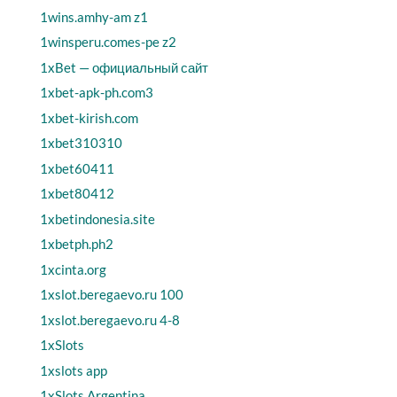
1wins.amhy-am z1
1winsperu.comes-pe z2
1xBet — официальный сайт
1xbet-apk-ph.com3
1xbet-kirish.com
1xbet310310
1xbet60411
1xbet80412
1xbetindonesia.site
1xbetph.ph2
1xcinta.org
1xslot.beregaevo.ru 100
1xslot.beregaevo.ru 4-8
1xSlots
1xslots app
1xSlots Argentina