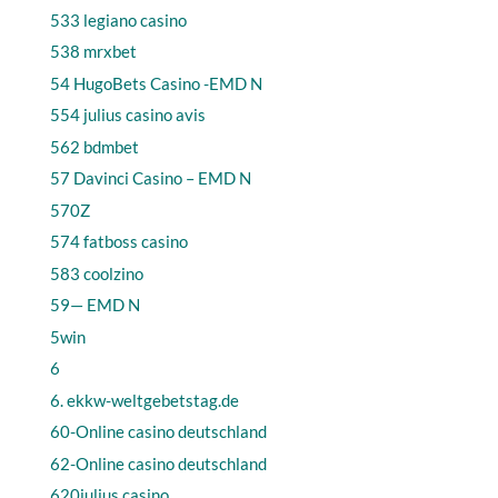
533 legiano casino
538 mrxbet
54 HugoBets Casino -EMD N
554 julius casino avis
562 bdmbet
57 Davinci Casino – EMD N
570Z
574 fatboss casino
583 coolzino
59— EMD N
5win
6
6. ekkw-weltgebetstag.de
60-Online casino deutschland
62-Online casino deutschland
620julius casino