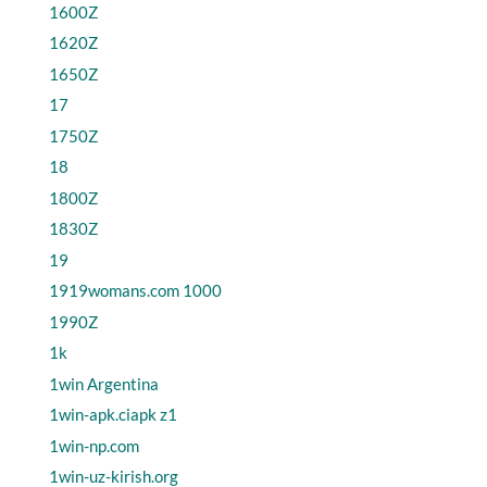
1600Z
1620Z
1650Z
17
1750Z
18
1800Z
1830Z
19
1919womans.com 1000
1990Z
1k
1win Argentina
1win-apk.ciapk z1
1win-np.com
1win-uz-kirish.org