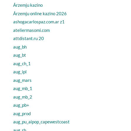
Ārzemju kazino
Ārzemju online kazino 2026
ashogacarlospaz.com.ar z1
ateliermasomi.com
attdistant.ru 20
aug_bh
aug_bt
aug_ch_1
aug_ipl
aug_mars
aug_mb_1
aug_mb_2
aug_pb+
aug_prod
aug_pu_aipop_capewestcoast
aug_rb