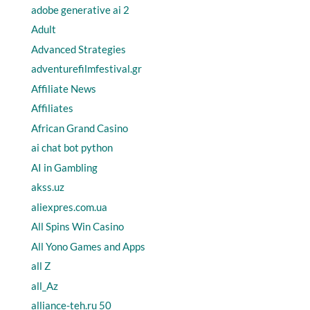
adobe generative ai 2
Adult
Advanced Strategies
adventurefilmfestival.gr
Affiliate News
Affiliates
African Grand Casino
ai chat bot python
AI in Gambling
akss.uz
aliexpres.com.ua
All Spins Win Casino
All Yono Games and Apps
all Z
all_Az
alliance-teh.ru 50