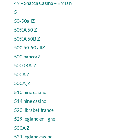
49 – Snatch Casino – EMD N
5
50-50allZ
50%A 50 Z
50%A 50B Z
500 50-50 allZ
500 bancorZ
5000BA_Z
500A Z
500A_Z
510 nine casino
514 nine casino
520 librabet france
529 legiano en ligne
530A Z
531 legiano casino