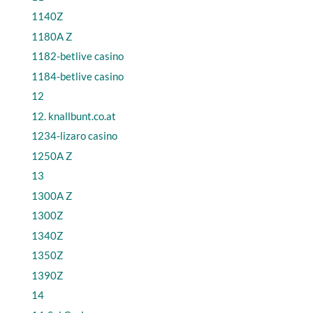
1140Z
1180A Z
1182-betlive casino
1184-betlive casino
12
12. knallbunt.co.at
1234-lizaro casino
1250A Z
13
1300A Z
1300Z
1340Z
1350Z
1390Z
14