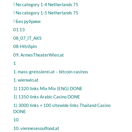
! No category 1-4 Netherlands 75
! No category 1-5 Netherlands 75
! Без рубрики
01.13
08_07_IT_AKS
08-HitnSpin
09. ArmesTheaterWien.at
1
1. mass-greisslerei.at – bitcoin-casinos
1. wienwin.at
1) 1320 links Mix Mix (ENG) DONE
1) 1350 links Arabic Casino DONE
1) 3000 links + 100 sitewide links Thailand Casino
DONE
10
10. viennesesoulfood.at