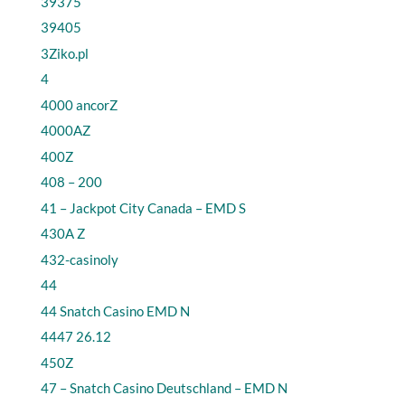
39375
39405
3Ziko.pl
4
4000 ancorZ
4000AZ
400Z
408 – 200
41 – Jackpot City Canada – EMD S
430A Z
432-casinoly
44
44 Snatch Casino EMD N
4447 26.12
450Z
47 – Snatch Casino Deutschland – EMD N