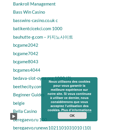
Bankroll Management
Bass Win Casino
basswins-casino.co.uk c
batikentcicekci.com 1000
bauhutte-g.com – 카지노사이트
bcgame2042
bcgame7042
bcgame8043
bcgames4044
bedava-slot-oyna.org 1000 (2)
Nous utilisons des cookies
pour vous garantir la
beethecity.com
meilleure expérience sur
notre site. Si vous continuez
Beginner Guides
à utiliser ce dernier, nous
considérerons que vous
belgie
acceptez l'utilisation des
cookies.
Plus d’informations
Bella Casino
OK
beregaevo.ru 100
beregaevo.runews1021101031010 (10)