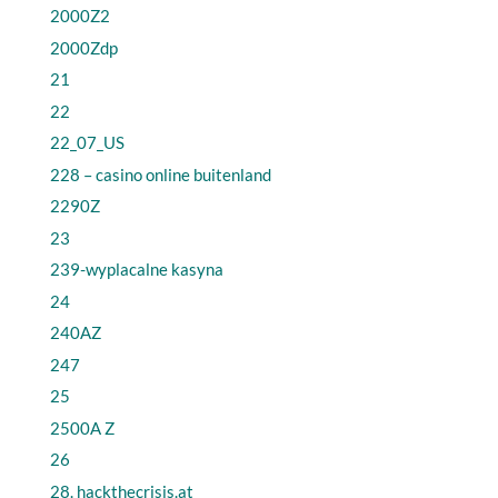
2000Z2
2000Zdp
21
22
22_07_US
228 – casino online buitenland
2290Z
23
239-wyplacalne kasyna
24
240AZ
247
25
2500A Z
26
28. hackthecrisis.at