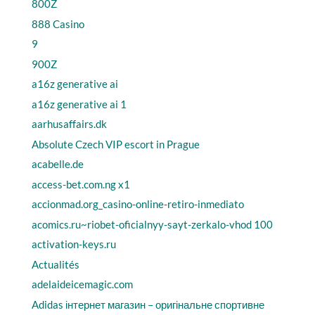
800Z
888 Casino
9
900Z
a16z generative ai
a16z generative ai 1
aarhusaffairs.dk
Absolute Czech VIP escort in Prague
acabelle.de
access-bet.com.ng x1
accionmad.org_casino-online-retiro-inmediato
acomics.ru~riobet-oficialnyy-sayt-zerkalo-vhod 100
activation-keys.ru
Actualités
adelaideicemagic.com
Adidas інтернет магазин – оригінальне спортивне