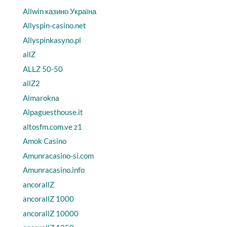
Allwin казино Україна
Allyspin-casino.net
Allyspinkasyno.pl
allZ
ALLZ 50-50
allZ2
Almarokna
Alpaguesthouse.it
altosfm.com.ve z1
Amok Casino
Amunracasino-si.com
Amunracasino.info
ancorallZ
ancorallZ 1000
ancorallZ 10000