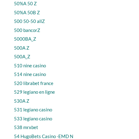
50%A 50 Z
50%A 50B Z
500 50-50 allZ
500 bancorZ
5000BA_Z
500A Z
500A_Z
510 nine casino
514 nine casino
520 librabet france
529 legiano en ligne
530A Z
531 legiano casino
533 legiano casino
538 mrxbet
54 HugoBets Casino -EMD N