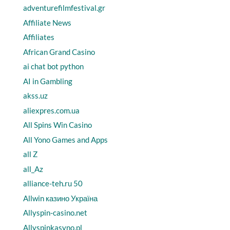
adventurefilmfestival.gr
Affiliate News
Affiliates
African Grand Casino
ai chat bot python
AI in Gambling
akss.uz
aliexpres.com.ua
All Spins Win Casino
All Yono Games and Apps
all Z
all_Az
alliance-teh.ru 50
Allwin казино Україна
Allyspin-casino.net
Allyspinkasyno.pl