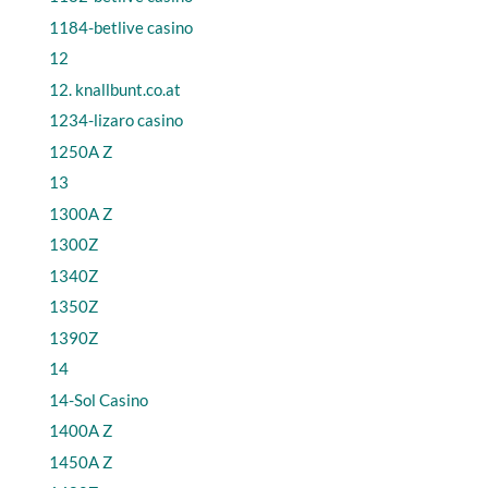
1184-betlive casino
12
12. knallbunt.co.at
1234-lizaro casino
1250A Z
13
1300A Z
1300Z
1340Z
1350Z
1390Z
14
14-Sol Casino
1400A Z
1450A Z