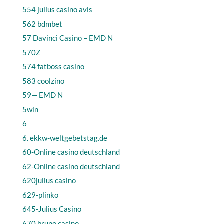
554 julius casino avis
562 bdmbet
57 Davinci Casino – EMD N
570Z
574 fatboss casino
583 coolzino
59— EMD N
5win
6
6. ekkw-weltgebetstag.de
60-Online casino deutschland
62-Online casino deutschland
620julius casino
629-plinko
645-Julius Casino
670 bruno casino