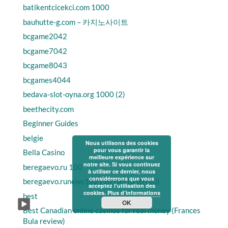
batikentcicekci.com 1000
bauhutte-g.com – 카지노사이트
bcgame2042
bcgame7042
bcgame8043
bcgames4044
bedava-slot-oyna.org 1000 (2)
beethecity.com
Beginner Guides
belgie
Nous utilisons des cookies
pour vous garantir la
Bella Casino
meilleure expérience sur
notre site. Si vous continuez
beregaevo.ru 100
à utiliser ce dernier, nous
considérerons que vous
beregaevo.runews1021101031010 (10)
acceptez l'utilisation des
cookies.
Plus d’informations
best
OK
Best Canadian online casinos for real money (Frances
Bula review)