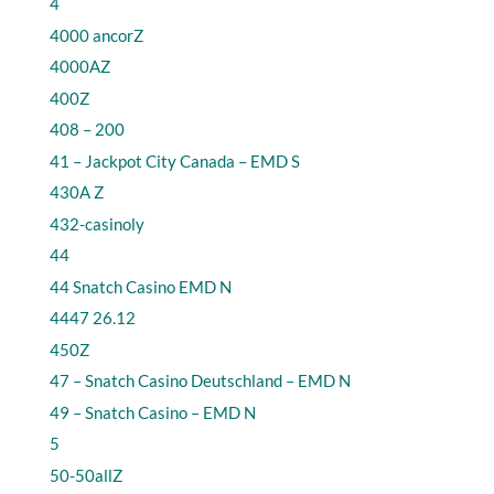
4
4000 ancorZ
4000AZ
400Z
408 – 200
41 – Jackpot City Canada – EMD S
430A Z
432-casinoly
44
44 Snatch Casino EMD N
4447 26.12
450Z
47 – Snatch Casino Deutschland – EMD N
49 – Snatch Casino – EMD N
5
50-50allZ