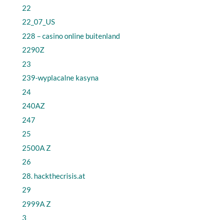
22
22_07_US
228 – casino online buitenland
2290Z
23
239-wyplacalne kasyna
24
240AZ
247
25
2500A Z
26
28. hackthecrisis.at
29
2999A Z
3