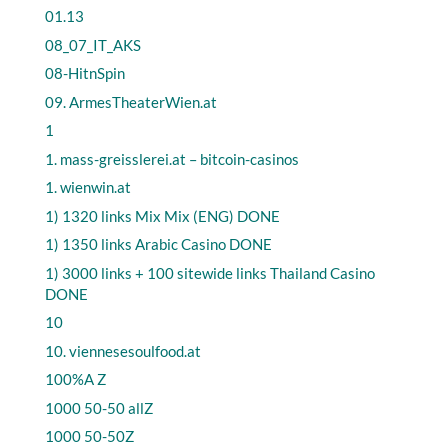
01.13
08_07_IT_AKS
08-HitnSpin
09. ArmesTheaterWien.at
1
1. mass-greisslerei.at – bitcoin-casinos
1. wienwin.at
1) 1320 links Mix Mix (ENG) DONE
1) 1350 links Arabic Casino DONE
1) 3000 links + 100 sitewide links Thailand Casino
DONE
10
10. viennesesoulfood.at
100%A Z
1000 50-50 allZ
1000 50-50Z