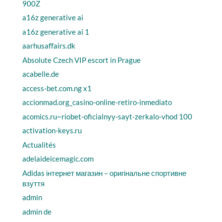
900Z
a16z generative ai
a16z generative ai 1
aarhusaffairs.dk
Absolute Czech VIP escort in Prague
acabelle.de
access-bet.com.ng x1
accionmad.org_casino-online-retiro-inmediato
acomics.ru~riobet-oficialnyy-sayt-zerkalo-vhod 100
activation-keys.ru
Actualités
adelaideicemagic.com
Adidas інтернет магазин – оригінальне спортивне
взуття
admin
admin de