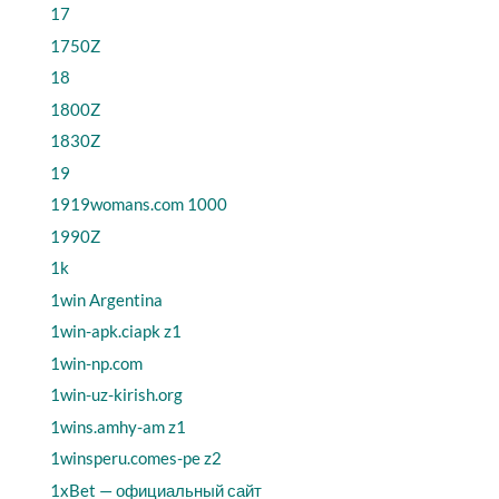
17
1750Z
18
1800Z
1830Z
19
1919womans.com 1000
1990Z
1k
1win Argentina
1win-apk.ciapk z1
1win-np.com
1win-uz-kirish.org
1wins.amhy-am z1
1winsperu.comes-pe z2
1xBet — официальный сайт