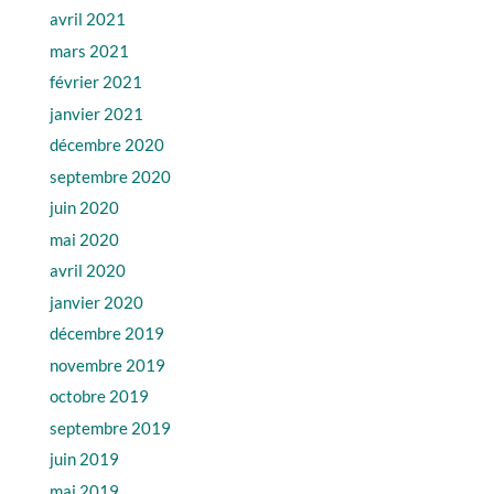
avril 2021
mars 2021
février 2021
janvier 2021
décembre 2020
septembre 2020
juin 2020
mai 2020
avril 2020
janvier 2020
décembre 2019
novembre 2019
octobre 2019
septembre 2019
juin 2019
mai 2019