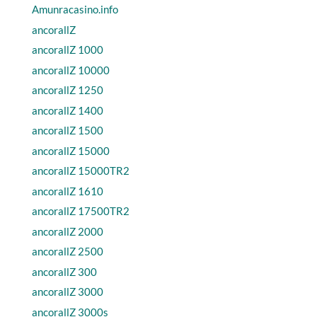
Amunracasino.info
ancorallZ
ancorallZ 1000
ancorallZ 10000
ancorallZ 1250
ancorallZ 1400
ancorallZ 1500
ancorallZ 15000
ancorallZ 15000TR2
ancorallZ 1610
ancorallZ 17500TR2
ancorallZ 2000
ancorallZ 2500
ancorallZ 300
ancorallZ 3000
ancorallZ 3000s