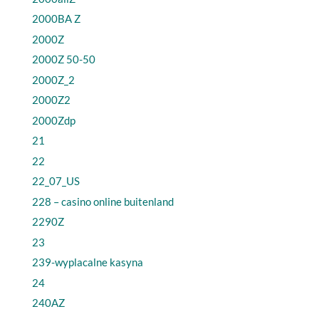
2000BA Z
2000Z
2000Z 50-50
2000Z_2
2000Z2
2000Zdp
21
22
22_07_US
228 – casino online buitenland
2290Z
23
239-wyplacalne kasyna
24
240AZ