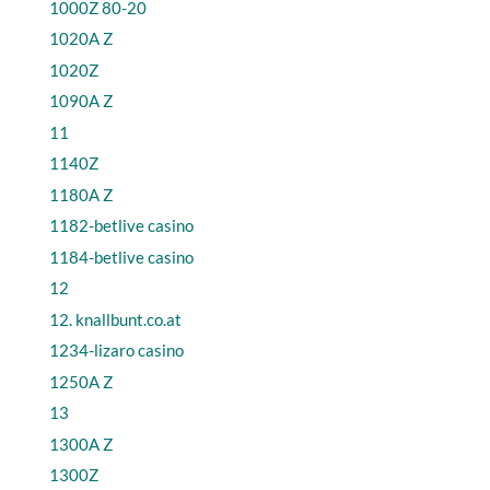
1000Z 80-20
1020A Z
1020Z
1090A Z
11
1140Z
1180A Z
1182-betlive casino
1184-betlive casino
12
12. knallbunt.co.at
1234-lizaro casino
1250A Z
13
1300A Z
1300Z