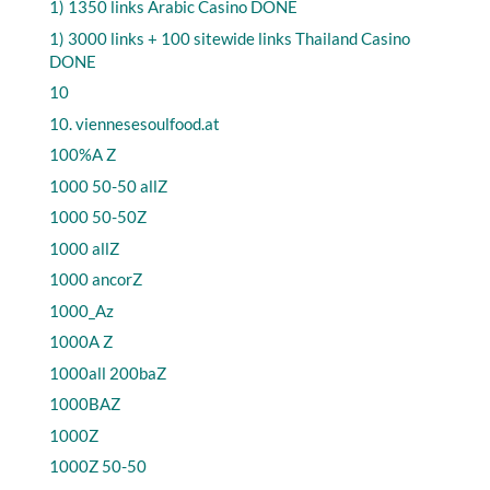
1) 1350 links Arabic Casino DONE
1) 3000 links + 100 sitewide links Thailand Casino
DONE
10
10. viennesesoulfood.at
100%A Z
1000 50-50 allZ
1000 50-50Z
1000 allZ
1000 ancorZ
1000_Az
1000A Z
1000all 200baZ
1000BAZ
1000Z
1000Z 50-50