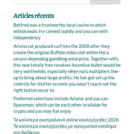
Articles récents
Betfred was a trustworthy local casino in which
withdrawals try canned rapidly and you can with
independency
Aristocrat produced surf into the 2008 after they
create the original Buffalo video slot within the a
secure-depending gambling enterprise. Together with,
this new totally free revolves incentive bullet would be
very worthwhile, especially when nuts multipliers line-
up to bring about large profits. He has got set up the
controls for shorter screens you wear’t reach not the
right button occur to.
Preferred selections include Aviator and you can
Spaceman, which can be each other available for
crypto and you may fiat enjoy
Τα καλύτερα αυστραλιανά online κουλοχέρηδες 2026
Τα καλύτερα κουλοχέρηδες με πραγματικό εισόδημα
στο διαδίκτυο