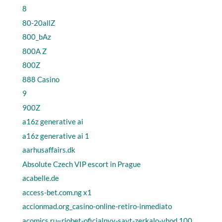
8
80-20allZ
800_bAz
800A Z
800Z
888 Casino
9
900Z
a16z generative ai
a16z generative ai 1
aarhusaffairs.dk
Absolute Czech VIP escort in Prague
acabelle.de
access-bet.com.ng x1
accionmad.org_casino-online-retiro-inmediato
acomics.ru~riobet-oficialnyy-sayt-zerkalo-vhod 100