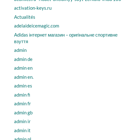
activation-keys.ru
Actualités
adelaideicemagic.com
Adidas інтернет магазин – оригінальне спортивне
взуття
admin
admin de
admin en
admin en.
admin es
admin fi
admin fr
admin gb
admin ir
admin it
admin nl