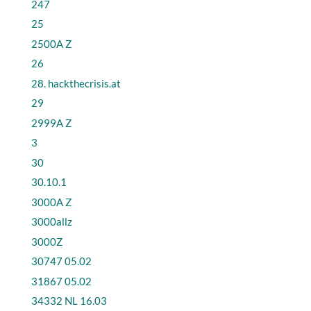
247
25
2500A Z
26
28. hackthecrisis.at
29
2999A Z
3
30
30.10.1
3000A Z
3000allz
3000Z
30747 05.02
31867 05.02
34332 NL 16.03