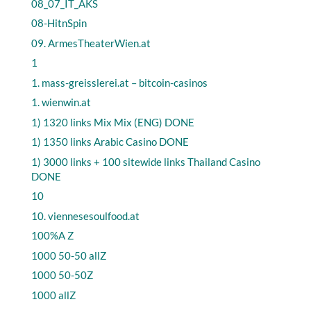
08_07_IT_AKS
08-HitnSpin
09. ArmesTheaterWien.at
1
1. mass-greisslerei.at – bitcoin-casinos
1. wienwin.at
1) 1320 links Mix Mix (ENG) DONE
1) 1350 links Arabic Casino DONE
1) 3000 links + 100 sitewide links Thailand Casino
DONE
10
10. viennesesoulfood.at
100%A Z
1000 50-50 allZ
1000 50-50Z
1000 allZ