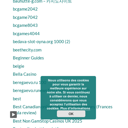
bauhutte-g.com – 카지노사이트
bcgame2042
bcgame7042
bcgame8043
bcgames4044
bedava-slot-oyna.org 1000 (2)
beethecity.com
Beginner Guides
belgie
Bella Casino
Nous utilisons des cookies
beregaevo.ru 100
pour vous garantir la
meilleure expérience sur
beregaevo.runews1021101031010 (10)
notre site. Si vous continuez
à utiliser ce dernier, nous
best
considérerons que vous
acceptez l'utilisation des
Best Canadian online casinos for real money (Frances
cookies.
Plus d’informations
Bula review)
OK
Best Non GamStop Casinos UK 2025