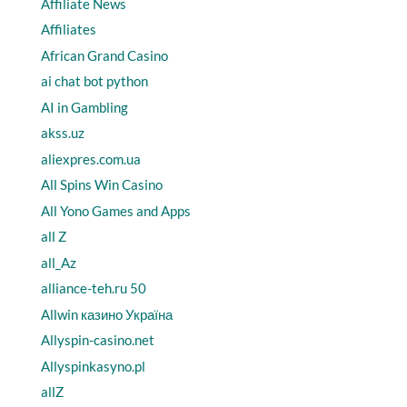
Affiliate News
Affiliates
African Grand Casino
ai chat bot python
AI in Gambling
akss.uz
aliexpres.com.ua
All Spins Win Casino
All Yono Games and Apps
all Z
all_Az
alliance-teh.ru 50
Allwin казино Україна
Allyspin-casino.net
Allyspinkasyno.pl
allZ