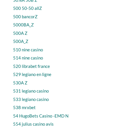
500 50-50 allZ
500 bancorZ
5000BA_Z
500A Z
500A_Z
510 nine casino
514 nine casino
520 librabet france
529 legiano en ligne
530A Z
531 legiano casino
533 legiano casino
538 mrxbet
54 HugoBets Casino -EMD N
554 julius casino avis