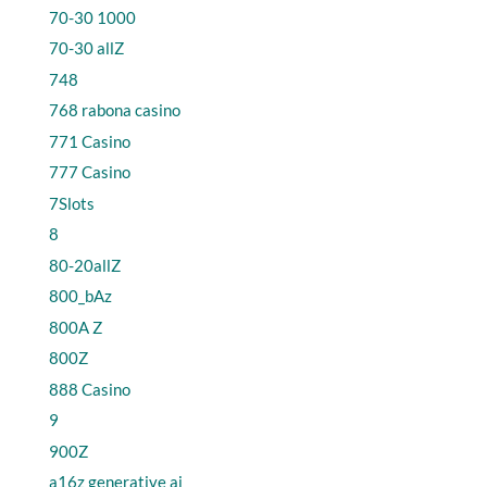
70-30 1000
70-30 allZ
748
768 rabona casino
771 Casino
777 Casino
7Slots
8
80-20allZ
800_bAz
800A Z
800Z
888 Casino
9
900Z
a16z generative ai