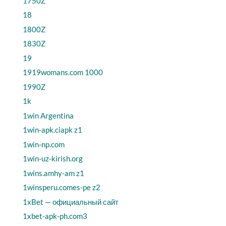
1750Z
18
1800Z
1830Z
19
1919womans.com 1000
1990Z
1k
1win Argentina
1win-apk.ciapk z1
1win-np.com
1win-uz-kirish.org
1wins.amhy-am z1
1winsperu.comes-pe z2
1xBet — официальный сайт
1xbet-apk-ph.com3