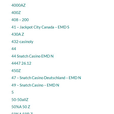
4000AZ
400Z
408 – 200
41 – Jackpot City Canada – EMD S
430A Z
432-casinoly
44
44 Snatch Casino EMD N
4447 26.12
450Z
47 – Snatch Casino Deutschland – EMD N
49 – Snatch Casino – EMD N
5
50-50allZ
50%A 50 Z
50%A 50B Z