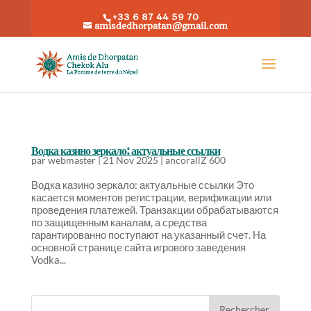
+33 6 87 44 59 70
amisdedhorpatan@gmail.com
Водка казино зеркало: актуальные ссылки
par
webmaster
|
21 Nov 2025
|
ancorallZ 600
Водка казино зеркало: актуальные ссылки Это
касается моментов регистрации, верификации или
проведения платежей. Транзакции обрабатываются
по защищенным каналам, а средства
гарантированно поступают на указанный счет. На
основной странице сайта игрового заведения
Vodka...