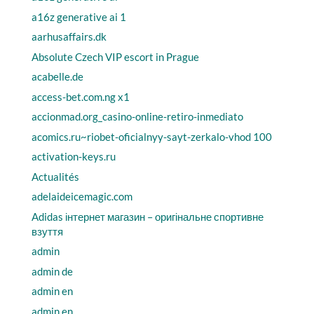
a16z generative ai 1
aarhusaffairs.dk
Absolute Czech VIP escort in Prague
acabelle.de
access-bet.com.ng x1
accionmad.org_casino-online-retiro-inmediato
acomics.ru~riobet-oficialnyy-sayt-zerkalo-vhod 100
activation-keys.ru
Actualités
adelaideicemagic.com
Adidas інтернет магазин – оригінальне спортивне
взуття
admin
admin de
admin en
admin en.