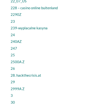
22_07_US
228 – casino online buitenland
2290Z
23
239-wyplacalne kasyna
24
240AZ
247
25
2500A Z
26
28. hackthecrisis.at
29
2999A Z
3
30