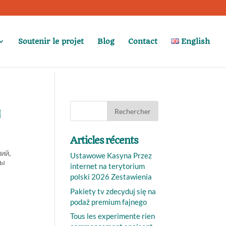
Soutenir le projet
Blog
Contact
English
н
Articles récents
ий,
Ustawowe Kasyna Przez
вы
internet na terytorium
polski 2026 Zestawienia
Pakiety tv zdecyduj się na
podaż premium fajnego
Tous les experimente rien