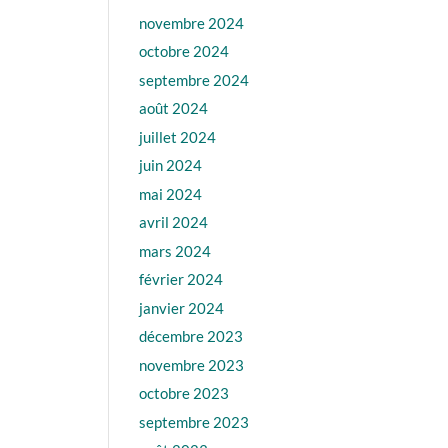
novembre 2024
octobre 2024
septembre 2024
août 2024
juillet 2024
juin 2024
mai 2024
avril 2024
mars 2024
février 2024
janvier 2024
décembre 2023
novembre 2023
octobre 2023
septembre 2023