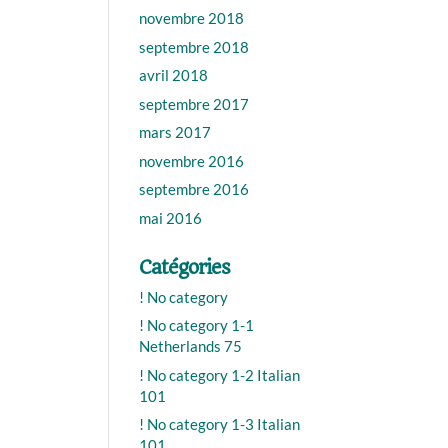
novembre 2018
septembre 2018
avril 2018
septembre 2017
mars 2017
novembre 2016
septembre 2016
mai 2016
Catégories
! No category
! No category 1-1
Netherlands 75
! No category 1-2 Italian
101
! No category 1-3 Italian
101