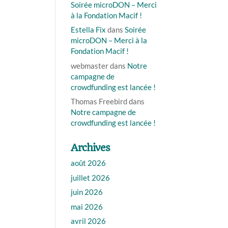
Soirée microDON – Merci
à la Fondation Macif !
Estella Fix
dans
Soirée
microDON – Merci à la
Fondation Macif !
webmaster
dans
Notre
campagne de
crowdfunding est lancée !
Thomas Freebird
dans
Notre campagne de
crowdfunding est lancée !
Archives
août 2026
juillet 2026
juin 2026
mai 2026
avril 2026