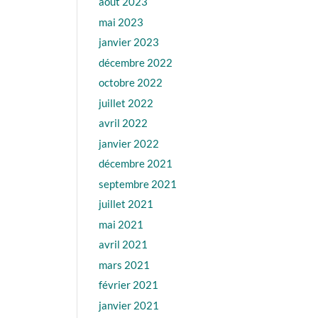
août 2023
mai 2023
janvier 2023
décembre 2022
octobre 2022
juillet 2022
avril 2022
janvier 2022
décembre 2021
septembre 2021
juillet 2021
mai 2021
avril 2021
mars 2021
février 2021
janvier 2021