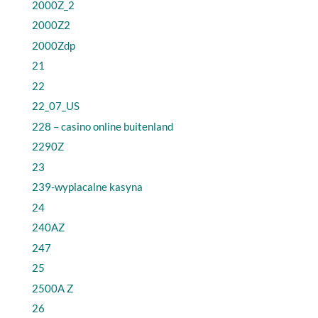
2000Z_2
2000Z2
2000Zdp
21
22
22_07_US
228 – casino online buitenland
2290Z
23
239-wyplacalne kasyna
24
240AZ
247
25
2500A Z
26