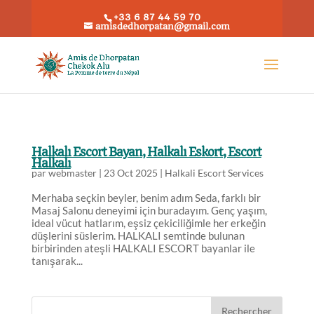
+33 6 87 44 59 70
amisdedhorpatan@gmail.com
Halkalı Escort Bayan, Halkalı Eskort, Escort
Halkalı
par
webmaster
|
23 Oct 2025
|
Halkali Escort Services
Merhaba seçkin beyler, benim adım Seda, farklı bir
Masaj Salonu deneyimi için buradayım. Genç yaşım,
ideal vücut hatlarım, eşsiz çekiciliğimle her erkeğin
düşlerini süslerim. HALKALI semtinde bulunan
birbirinden ateşli HALKALI ESCORT bayanlar ile
tanışarak...