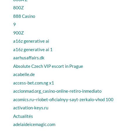
800Z
888 Casino
9
900Z
a16z generative ai
a16z generative ai 1
aarhusaffairs.dk
Absolute Czech VIP escort in Prague
acabelle.de
access-bet.com.ng x1
accionmad.org_casino-online-retiro-inmediato
acomics.ru~riobet-oficialnyy-sayt-zerkalo-vhod 100
activation-keys.ru
Actualités
adelaideicemagic.com