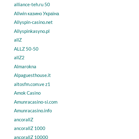
alliance-teh.ru 50
Allwin казино Україна
Allyspin-casino.net
Allyspinkasyno.pl
allZ
ALLZ 50-50
allZ2
Almarokna
Alpaguesthouse.it
altosfm.com.ve z1
Amok Casino
Amunracasino-si.com
Amunracasino.info
ancorallZ
ancorallZ 1000
ancorallZ 10000