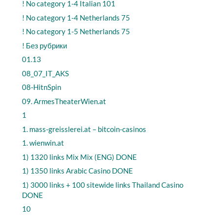
! No category 1-4 Italian 101
! No category 1-4 Netherlands 75
! No category 1-5 Netherlands 75
! Без рубрики
01.13
08_07_IT_AKS
08-HitnSpin
09. ArmesTheaterWien.at
1
1. mass-greisslerei.at – bitcoin-casinos
1. wienwin.at
1) 1320 links Mix Mix (ENG) DONE
1) 1350 links Arabic Casino DONE
1) 3000 links + 100 sitewide links Thailand Casino
DONE
10