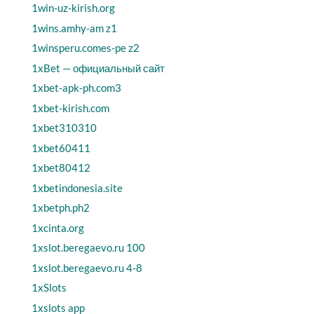
1win-uz-kirish.org
1wins.amhy-am z1
1winsperu.comes-pe z2
1xBet — официальный сайт
1xbet-apk-ph.com3
1xbet-kirish.com
1xbet310310
1xbet60411
1xbet80412
1xbetindonesia.site
1xbetph.ph2
1xcinta.org
1xslot.beregaevo.ru 100
1xslot.beregaevo.ru 4-8
1xSlots
1xslots app