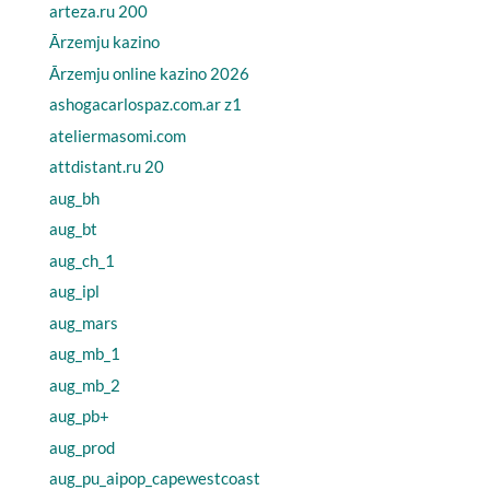
arteza.ru 200
Ārzemju kazino
Ārzemju online kazino 2026
ashogacarlospaz.com.ar z1
ateliermasomi.com
attdistant.ru 20
aug_bh
aug_bt
aug_ch_1
aug_ipl
aug_mars
aug_mb_1
aug_mb_2
aug_pb+
aug_prod
aug_pu_aipop_capewestcoast