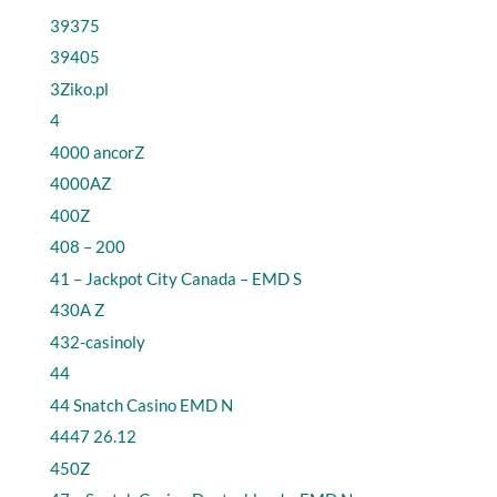
39375
39405
3Ziko.pl
4
4000 ancorZ
4000AZ
400Z
408 – 200
41 – Jackpot City Canada – EMD S
430A Z
432-casinoly
44
44 Snatch Casino EMD N
4447 26.12
450Z