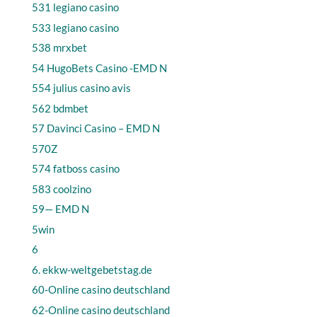
531 legiano casino
533 legiano casino
538 mrxbet
54 HugoBets Casino -EMD N
554 julius casino avis
562 bdmbet
57 Davinci Casino – EMD N
570Z
574 fatboss casino
583 coolzino
59— EMD N
5win
6
6. ekkw-weltgebetstag.de
60-Online casino deutschland
62-Online casino deutschland