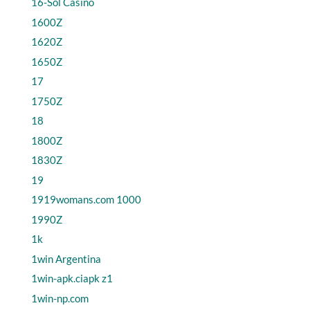
16-Sol Casino
1600Z
1620Z
1650Z
17
1750Z
18
1800Z
1830Z
19
1919womans.com 1000
1990Z
1k
1win Argentina
1win-apk.ciapk z1
1win-np.com