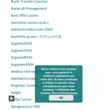
Bank Transfer Casinos
Bankroll Management
Bass Win Casino
basswins-casino.co.uk c
batikentcicekci.com 1000
bauhutte-g.com – 카지노사이트
bcgame2042
bcgame7042
bcgame8043
bcgames4044
Nous utilisons des cookies
bedava-slot-oyna.org 1000 (2)
pour vous garantir la
meilleure expérience sur
beethecity.com
notre site. Si vous continuez
à utiliser ce dernier, nous
Beginner Guides
considérerons que vous
acceptez l'utilisation des
belgie
cookies.
Plus d’informations
OK
Bella Casino
beregaevo.ru 100