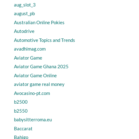
aug_slot_3
august_pb
Australian Online Pokies
Autodrive
Automotive Topics and Trends
avadhimag.com
Aviator Game
Aviator Game Ghana 2025
Aviator Game Online
aviator game real money
Avocasino-pt.com
b2500
b2550
babysitterroma.eu
Baccarat
Bahigo