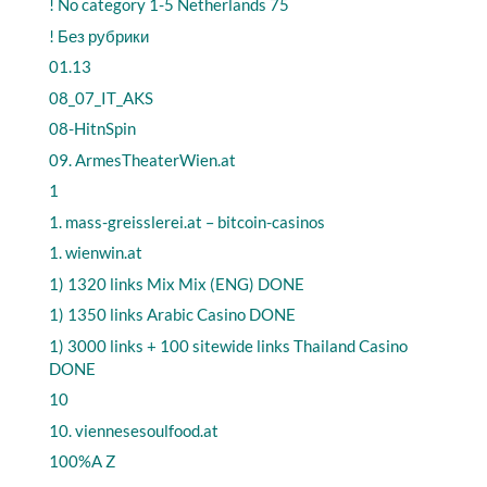
! No category 1-5 Netherlands 75
! Без рубрики
01.13
08_07_IT_AKS
08-HitnSpin
09. ArmesTheaterWien.at
1
1. mass-greisslerei.at – bitcoin-casinos
1. wienwin.at
1) 1320 links Mix Mix (ENG) DONE
1) 1350 links Arabic Casino DONE
1) 3000 links + 100 sitewide links Thailand Casino
DONE
10
10. viennesesoulfood.at
100%A Z