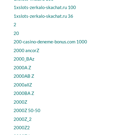
1xslots-zerkalo-skachat.ru 100
1xslots-zerkalo-skachat.ru 36
2
20
200-casino-deneme-bonus.com 1000
2000 ancorZ
2000_BAz
2000A Z
2000AB Z
2000allZ
2000BA Z
2000Z
2000Z 50-50
2000Z_2
2000Z2