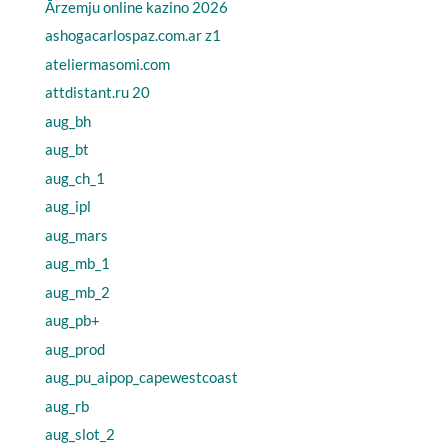
Ārzemju online kazino 2026
ashogacarlospaz.com.ar z1
ateliermasomi.com
attdistant.ru 20
aug_bh
aug_bt
aug_ch_1
aug_ipl
aug_mars
aug_mb_1
aug_mb_2
aug_pb+
aug_prod
aug_pu_aipop_capewestcoast
aug_rb
aug_slot_2