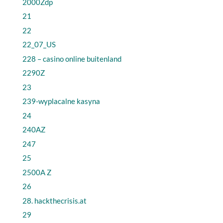
2000Zdp
21
22
22_07_US
228 – casino online buitenland
2290Z
23
239-wyplacalne kasyna
24
240AZ
247
25
2500A Z
26
28. hackthecrisis.at
29