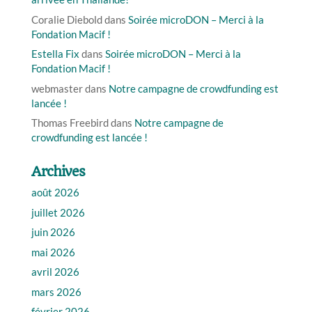
Coralie Diebold
dans
Soirée microDON – Merci à la
Fondation Macif !
Estella Fix
dans
Soirée microDON – Merci à la
Fondation Macif !
webmaster
dans
Notre campagne de crowdfunding est
lancée !
Thomas Freebird
dans
Notre campagne de
crowdfunding est lancée !
Archives
août 2026
juillet 2026
juin 2026
mai 2026
avril 2026
mars 2026
février 2026