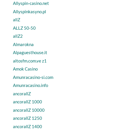
Allyspin-casino.net
Allyspinkasyno.pl
allZ
ALLZ 50-50
allZ2
Almarokna
Alpaguesthouse.it
altosfm.com.ve z1
Amok Casino
Amunracasino-si.com
Amunracasino.info
ancorallZ
ancorallZ 1000
ancorallZ 10000
ancorallZ 1250
ancorallZ 1400