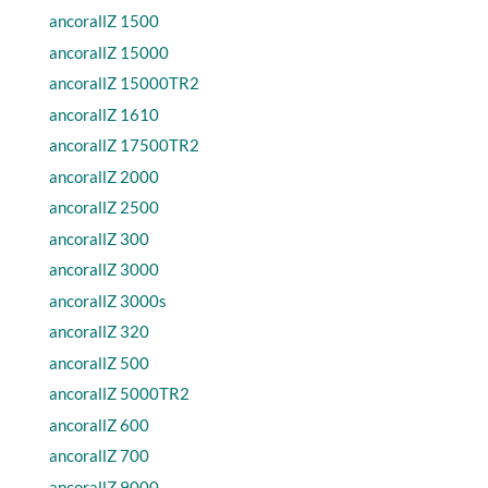
ancorallZ 1500
ancorallZ 15000
ancorallZ 15000TR2
ancorallZ 1610
ancorallZ 17500TR2
ancorallZ 2000
ancorallZ 2500
ancorallZ 300
ancorallZ 3000
ancorallZ 3000s
ancorallZ 320
ancorallZ 500
ancorallZ 5000TR2
ancorallZ 600
ancorallZ 700
ancorallZ 9000