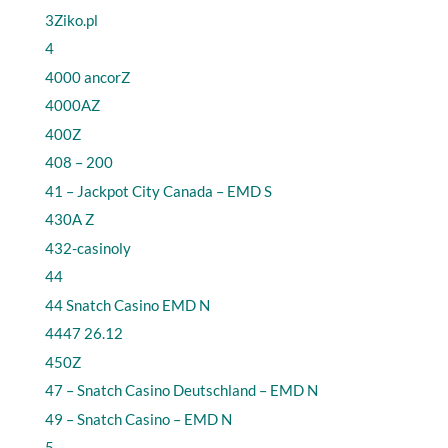
3Ziko.pl
4
4000 ancorZ
4000AZ
400Z
408 – 200
41 – Jackpot City Canada – EMD S
430A Z
432-casinoly
44
44 Snatch Casino EMD N
4447 26.12
450Z
47 – Snatch Casino Deutschland – EMD N
49 – Snatch Casino – EMD N
5