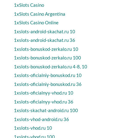
1xSlots Casino
1xSlots Casino Argentina
1xSlots Casino Online
1xslots-android-skachat.ru 10
1xslots-android-skachat.ru 36
1xslots-bonuskod-zerkalo.ru 10
1xslots-bonuskod-zerkalo.ru 100
1xslots-bonuskod-zerkalo.ru 4-8, 10
1xslots-oficialniy-bonuskod.ru 10
1xslots-oficialniy-bonuskod.ru 36
1xslots-oficialnyy-vhod.ru 10
1xslots-oficialnyy-vhod.ru 36
1xslots-skachat-android.ru 100
1xslots-vhod-android.ru 36
1xslots-vhod.ru 10
1xslots-vhod.ru 100