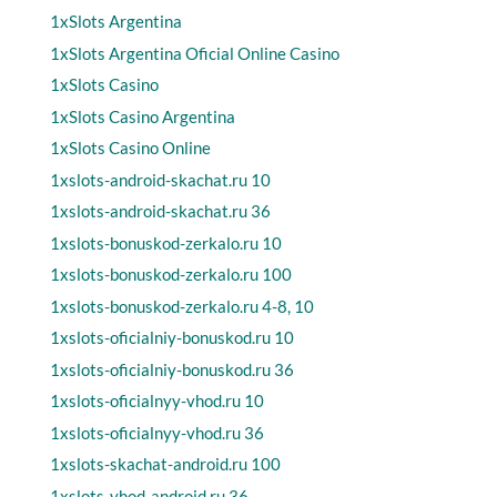
1xSlots Argentina
1xSlots Argentina Oficial Online Casino
1xSlots Casino
1xSlots Casino Argentina
1xSlots Casino Online
1xslots-android-skachat.ru 10
1xslots-android-skachat.ru 36
1xslots-bonuskod-zerkalo.ru 10
1xslots-bonuskod-zerkalo.ru 100
1xslots-bonuskod-zerkalo.ru 4-8, 10
1xslots-oficialniy-bonuskod.ru 10
1xslots-oficialniy-bonuskod.ru 36
1xslots-oficialnyy-vhod.ru 10
1xslots-oficialnyy-vhod.ru 36
1xslots-skachat-android.ru 100
1xslots-vhod-android.ru 36