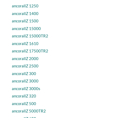
ancorallZ 1250
ancorallZ 1400
ancorallZ 1500
ancorallZ 15000
ancorallZ 15000TR2
ancorallZ 1610
ancorallZ 17500TR2
ancorallZ 2000
ancorallZ 2500
ancorallZ 300
ancorallZ 3000
ancorallZ 3000s
ancorallZ 320
ancorallZ 500
ancorallZ 5000TR2