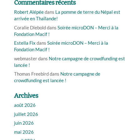
Commentaires récents
Robert Alépée
dans
La pomme de terre du Népal est
arrivée en Thaïlande!
Coralie Diebold
dans
Soirée microDON – Merci à la
Fondation Macif !
Estella Fix
dans
Soirée microDON – Merci à la
Fondation Macif !
webmaster
dans
Notre campagne de crowdfunding est
lancée !
Thomas Freebird
dans
Notre campagne de
crowdfunding est lancée !
Archives
août 2026
juillet 2026
juin 2026
mai 2026