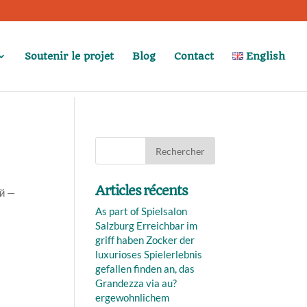
Soutenir le projet
Blog
Contact
English
Articles récents
ей —
As part of Spielsalon
Salzburg Erreichbar im
griff haben Zocker der
luxurioses Spielerlebnis
gefallen finden an, das
Grandezza via au?
ergewohnlichem