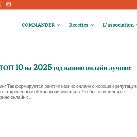
COMMANDER
Recettes
L’association
 ТОП 10 на 2025 год казино онлайн лучшие
инг Так формируется рейтинг казино онлайн с хорошей репутаци
ся с откровенным обманом минимальна. Чтобы получился не
ино онлайн с...