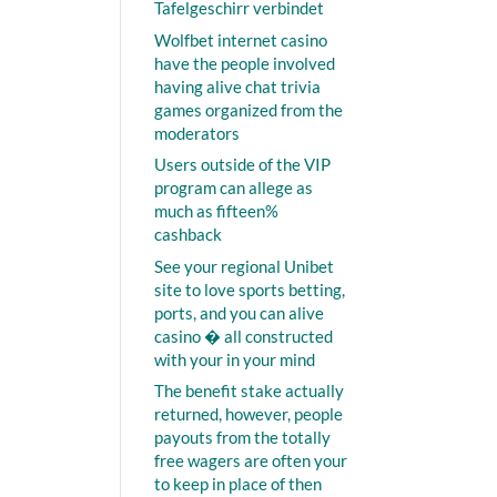
Tafelgeschirr verbindet
Wolfbet internet casino
have the people involved
having alive chat trivia
games organized from the
moderators
Users outside of the VIP
program can allege as
much as fifteen%
cashback
See your regional Unibet
site to love sports betting,
ports, and you can alive
casino � all constructed
with your in your mind
The benefit stake actually
returned, however, people
payouts from the totally
free wagers are often your
to keep in place of then