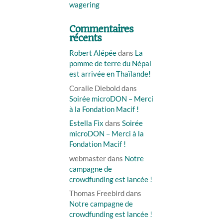
wagering
Commentaires
récents
Robert Alépée
dans
La
pomme de terre du Népal
est arrivée en Thaïlande!
Coralie Diebold
dans
Soirée microDON – Merci
à la Fondation Macif !
Estella Fix
dans
Soirée
microDON – Merci à la
Fondation Macif !
webmaster
dans
Notre
campagne de
crowdfunding est lancée !
Thomas Freebird
dans
Notre campagne de
crowdfunding est lancée !