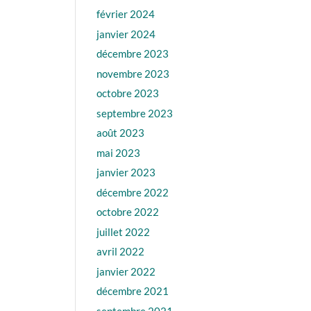
février 2024
janvier 2024
décembre 2023
novembre 2023
octobre 2023
septembre 2023
août 2023
mai 2023
janvier 2023
décembre 2022
octobre 2022
juillet 2022
avril 2022
janvier 2022
décembre 2021
septembre 2021