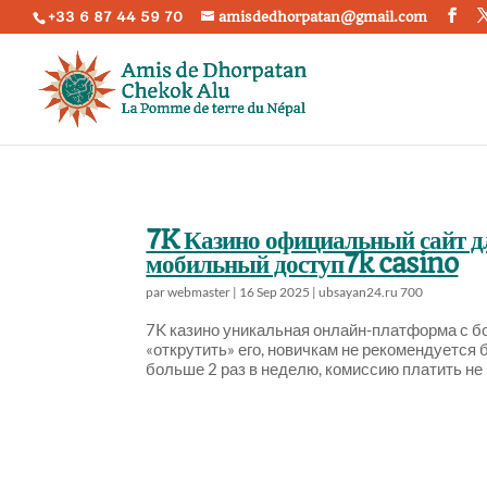
+33 6 87 44 59 70
amisdedhorpatan@gmail.com
7K Казино официальный сайт дл
мобильный доступ7k casino
par
webmaster
|
16 Sep 2025
|
ubsayan24.ru 700
7K казино уникальная онлайн-платформа с б
«открутить» его, новичкам не рекомендуется 
больше 2 раз в неделю, комиссию платить не 