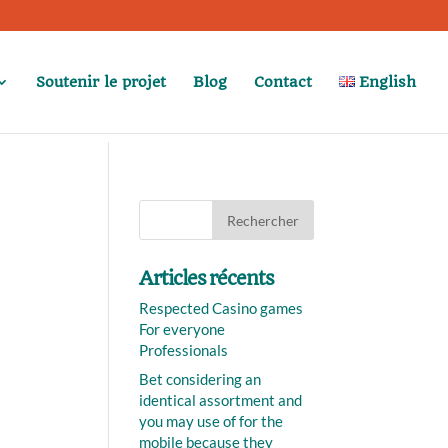
Soutenir le projet
Blog
Contact
English
Articles récents
Respected Casino games
For everyone
Professionals
Bet considering an
identical assortment and
you may use of for the
mobile because they