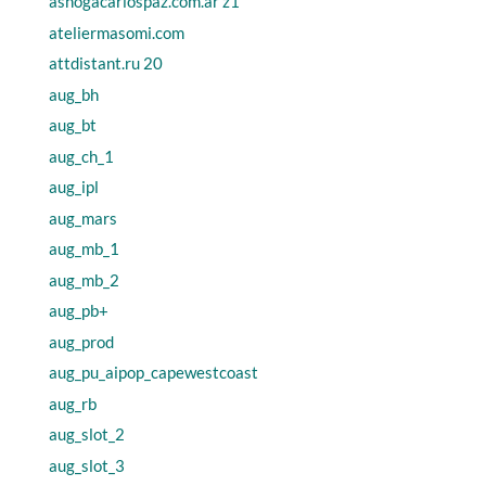
ashogacarlospaz.com.ar z1
ateliermasomi.com
attdistant.ru 20
aug_bh
aug_bt
aug_ch_1
aug_ipl
aug_mars
aug_mb_1
aug_mb_2
aug_pb+
aug_prod
aug_pu_aipop_capewestcoast
aug_rb
aug_slot_2
aug_slot_3