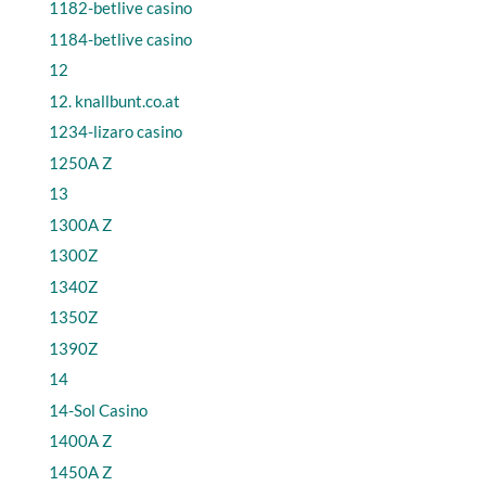
1182-betlive casino
1184-betlive casino
12
12. knallbunt.co.at
1234-lizaro casino
1250A Z
13
1300A Z
1300Z
1340Z
1350Z
1390Z
14
14-Sol Casino
1400A Z
1450A Z