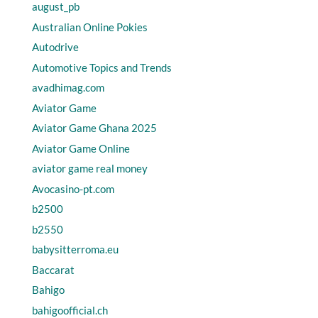
august_pb
Australian Online Pokies
Autodrive
Automotive Topics and Trends
avadhimag.com
Aviator Game
Aviator Game Ghana 2025
Aviator Game Online
aviator game real money
Avocasino-pt.com
b2500
b2550
babysitterroma.eu
Baccarat
Bahigo
bahigoofficial.ch