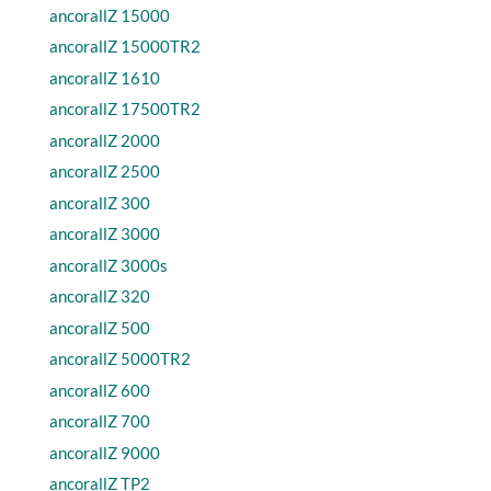
ancorallZ 15000
ancorallZ 15000TR2
ancorallZ 1610
ancorallZ 17500TR2
ancorallZ 2000
ancorallZ 2500
ancorallZ 300
ancorallZ 3000
ancorallZ 3000s
ancorallZ 320
ancorallZ 500
ancorallZ 5000TR2
ancorallZ 600
ancorallZ 700
ancorallZ 9000
ancorallZ TP2