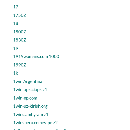
17
1750Z
18
1800Z
1830Z
19
1919womans.com 1000
1990Z
1k
1win Argentina
1win-apk.ciapk z1
1win-np.com
1win-uz-kirish.org
1wins.amhy-am z1
1winsperu.comes-pe z2