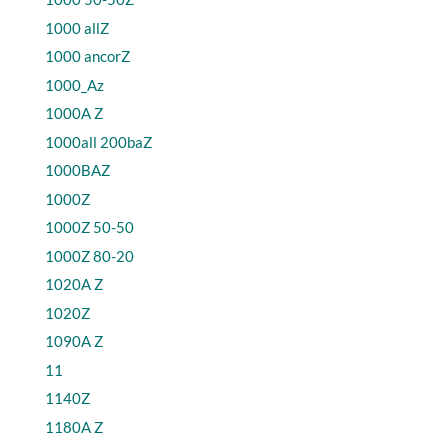
1000 allZ
1000 ancorZ
1000_Az
1000A Z
1000all 200baZ
1000BAZ
1000Z
1000Z 50-50
1000Z 80-20
1020A Z
1020Z
1090A Z
11
1140Z
1180A Z