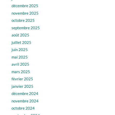
décembre 2025
novembre 2025
octobre 2025
septembre 2025
août 2025
juillet 2025
juin 2025
mai 2025
avril 2025
mars 2025
février 2025
janvier 2025
décembre 2024
novembre 2024
octobre 2024