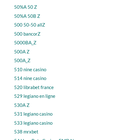
50%A 50 Z
50%A 50B Z
500 50-50 allZ
500 bancorZ
5000BA_Z
500A Z
500A_Z
510 nine casino
514 nine casino
520 librabet france
529 legiano en ligne
530A Z
531 legiano casino
533 legiano casino
538 mrxbet