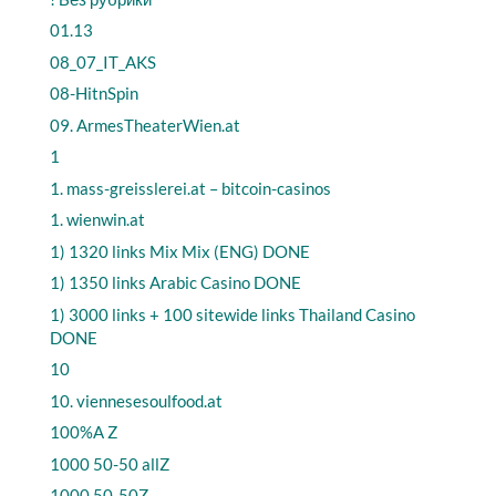
01.13
08_07_IT_AKS
08-HitnSpin
09. ArmesTheaterWien.at
1
1. mass-greisslerei.at – bitcoin-casinos
1. wienwin.at
1) 1320 links Mix Mix (ENG) DONE
1) 1350 links Arabic Casino DONE
1) 3000 links + 100 sitewide links Thailand Casino
DONE
10
10. viennesesoulfood.at
100%A Z
1000 50-50 allZ
1000 50-50Z