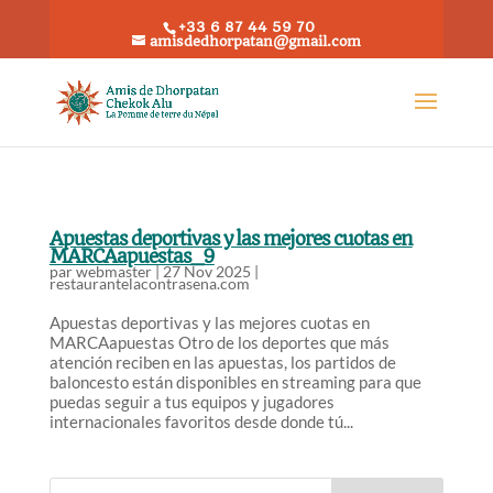
+33 6 87 44 59 70
amisdedhorpatan@gmail.com
Apuestas deportivas y las mejores cuotas en
MARCAapuestas_9
par
webmaster
|
27 Nov 2025
|
restaurantelacontrasena.com
Apuestas deportivas y las mejores cuotas en
MARCAapuestas Otro de los deportes que más
atención reciben en las apuestas, los partidos de
baloncesto están disponibles en streaming para que
puedas seguir a tus equipos y jugadores
internacionales favoritos desde donde tú...