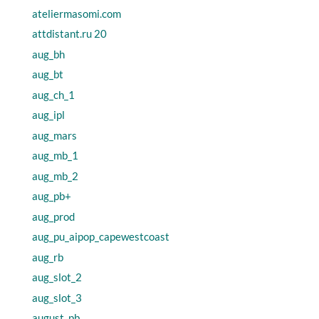
ateliermasomi.com
attdistant.ru 20
aug_bh
aug_bt
aug_ch_1
aug_ipl
aug_mars
aug_mb_1
aug_mb_2
aug_pb+
aug_prod
aug_pu_aipop_capewestcoast
aug_rb
aug_slot_2
aug_slot_3
august_pb