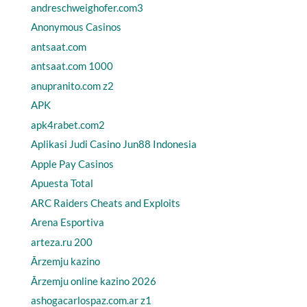
andreschweighofer.com3
Anonymous Casinos
antsaat.com
antsaat.com 1000
anupranito.com z2
APK
apk4rabet.com2
Aplikasi Judi Casino Jun88 Indonesia
Apple Pay Casinos
Apuesta Total
ARC Raiders Cheats and Exploits
Arena Esportiva
arteza.ru 200
Ārzemju kazino
Ārzemju online kazino 2026
ashogacarlospaz.com.ar z1