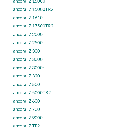
ancorallZ 15000
ancorallZ 15000TR2
ancorallZ 1610
ancorallZ 17500TR2
ancorallZ 2000
ancorallZ 2500
ancorallZ 300
ancorallZ 3000
ancorallZ 3000s
ancorallZ 320
ancorallZ 500
ancorallZ 5000TR2
ancorallZ 600
ancorallZ 700
ancorallZ 9000
ancorallZ TP2