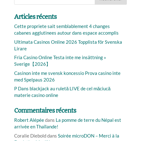
Articles récents
Cette propriete sait semblablement 4 changes
cabanes agglutinees autour dans espace accomplis
Ultimata Casinos Online 2026 Topplista för Svenska
Lirare
Fria Casino Online Testa inte me insättning »
Sverige【2026】
Casinon inte me svensk koncessio Prova casino inte
med Spelpaus 2026
P Dans blackjack au ruletă LIVE de cel măciucă
materie casino online
Commentaires récents
Robert Alépée
dans
La pomme de terre du Népal est
arrivée en Thaïlande!
Coralie Diebold
dans
Soirée microDON – Merci à la