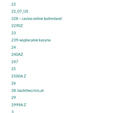
22
22_07_US
228 – casino online buitenland
2290Z
23
239-wyplacalne kasyna
24
240AZ
247
25
2500A Z
26
28. hackthecrisis.at
29
2999A Z
3