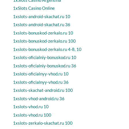
1xSlots Casino Online
1xslots-android-skachat.ru 10
1xslots-android-skachat.ru 36
1xslots-bonuskod-zerkalo.ru 10
1xslots-bonuskod-zerkalo.ru 100
1xslots-bonuskod-zerkalo.ru 4-8, 10
1xslots-oficialniy-bonuskod.ru 10
1xslots-oficialniy-bonuskod.ru 36
1xslots-oficialnyy-vhod.ru 10
1xslots-oficialnyy-vhod.ru 36
1xslots-skachat-android.ru 100
1xslots-vhod-android.ru 36
1xslots-vhod.ru 10
1xslots-vhod.ru 100
1xslots-zerkalo-skachat.ru 100