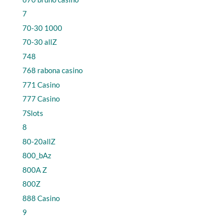
7
70-30 1000
70-30 allZ
748
768 rabona casino
771 Casino
777 Casino
7Slots
8
80-20allZ
800_bAz
800A Z
800Z
888 Casino
9