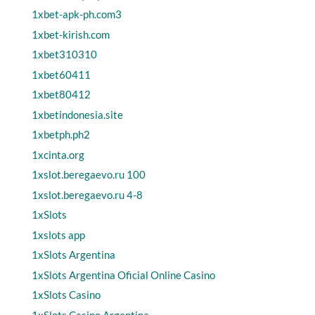
1xbet-apk-ph.com3
1xbet-kirish.com
1xbet310310
1xbet60411
1xbet80412
1xbetindonesia.site
1xbetph.ph2
1xcinta.org
1xslot.beregaevo.ru 100
1xslot.beregaevo.ru 4-8
1xSlots
1xslots app
1xSlots Argentina
1xSlots Argentina Oficial Online Casino
1xSlots Casino
1xSlots Casino Argentina