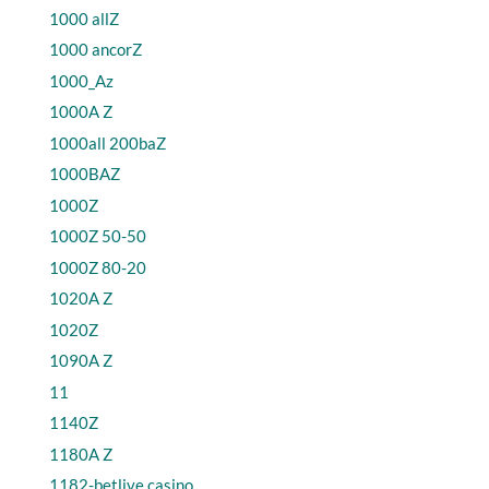
1000 allZ
1000 ancorZ
1000_Az
1000A Z
1000all 200baZ
1000BAZ
1000Z
1000Z 50-50
1000Z 80-20
1020A Z
1020Z
1090A Z
11
1140Z
1180A Z
1182-betlive casino