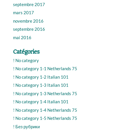
septembre 2017
mars 2017
novembre 2016
septembre 2016
mai 2016
Catégories
! No category
! No category 1-1 Netherlands 75
! No category 1-2 Italian 101
! No category 1-3 Italian 101
! No category 1-3 Netherlands 75
! No category 1-4 Italian 101
! No category 1-4 Netherlands 75
! No category 1-5 Netherlands 75
! Без рубрики