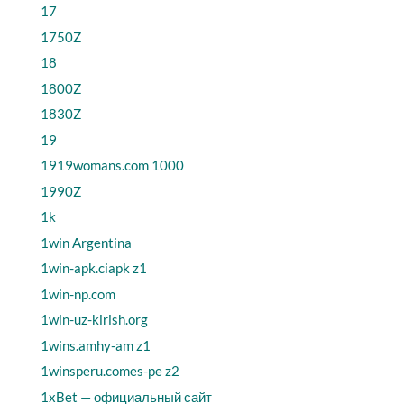
17
1750Z
18
1800Z
1830Z
19
1919womans.com 1000
1990Z
1k
1win Argentina
1win-apk.ciapk z1
1win-np.com
1win-uz-kirish.org
1wins.amhy-am z1
1winsperu.comes-pe z2
1xBet — официальный сайт