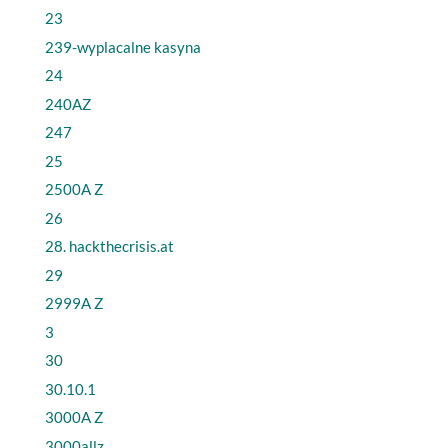
23
239-wyplacalne kasyna
24
240AZ
247
25
2500A Z
26
28. hackthecrisis.at
29
2999A Z
3
30
30.10.1
3000A Z
3000allz