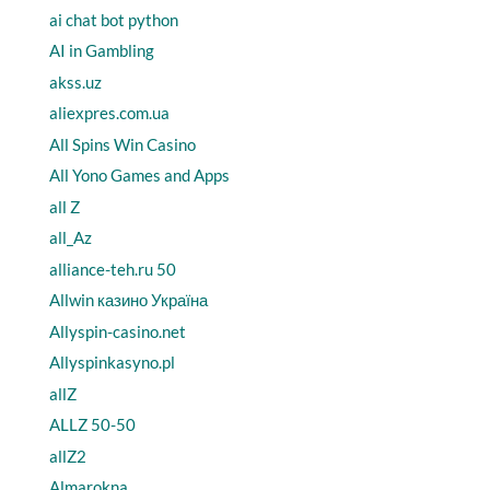
ai chat bot python
AI in Gambling
akss.uz
aliexpres.com.ua
All Spins Win Casino
All Yono Games and Apps
all Z
all_Az
alliance-teh.ru 50
Allwin казино Україна
Allyspin-casino.net
Allyspinkasyno.pl
allZ
ALLZ 50-50
allZ2
Almarokna