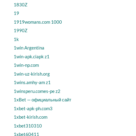
1830Z
19
1919womans.com 1000
1990Z
1k
1win Argentina
1win-apk.ciapk z1
1win-np.com
1win-uz-kirish.org
1wins.amhy-am z1
1winsperu.comes-pe z2
1xBet — официальный сайт
1xbet-apk-ph.com3
1xbet-kirish.com
1xbet310310
1xbet60411