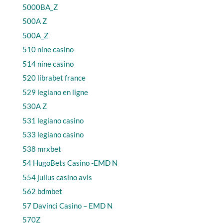
5000BA_Z
500A Z
500A_Z
510 nine casino
514 nine casino
520 librabet france
529 legiano en ligne
530A Z
531 legiano casino
533 legiano casino
538 mrxbet
54 HugoBets Casino -EMD N
554 julius casino avis
562 bdmbet
57 Davinci Casino – EMD N
570Z