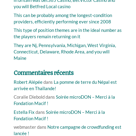
in britain was bet365 Casino, BetVictor Casino and
you will Betfred Local casino
This can be probably among the longest-condition
providers, efficiently performing ever since 2008
This type of position themes are in the ideal number as
the players remain returning on it
They are Nj, Pennsylvania, Michigan, West Virginia,
Connecticut, Delaware, Rhode Area, and you will
Maine
Commentaires récents
Robert Alépée
dans
La pomme de terre du Népal est
arrivée en Thaïlande!
Coralie Diebold
dans
Soirée microDON – Merci à la
Fondation Macif !
Estella Fix
dans
Soirée microDON – Merci à la
Fondation Macif !
webmaster
dans
Notre campagne de crowdfunding est
lancée !