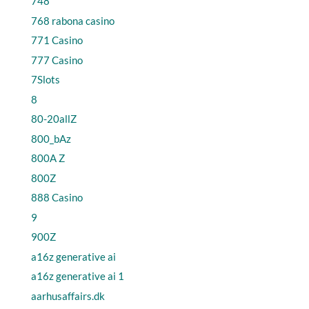
748
768 rabona casino
771 Casino
777 Casino
7Slots
8
80-20allZ
800_bAz
800A Z
800Z
888 Casino
9
900Z
a16z generative ai
a16z generative ai 1
aarhusaffairs.dk