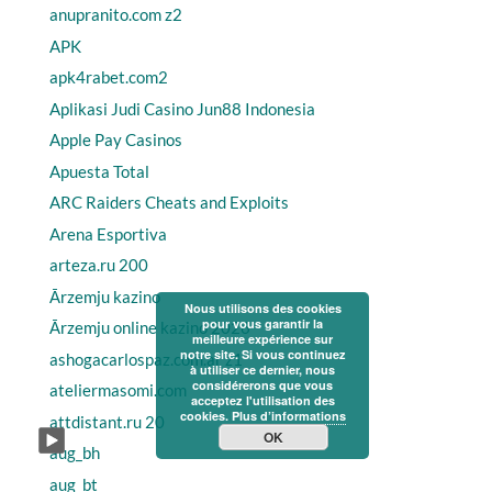
anupranito.com z2
APK
apk4rabet.com2
Aplikasi Judi Casino Jun88 Indonesia
Apple Pay Casinos
Apuesta Total
ARC Raiders Cheats and Exploits
Arena Esportiva
arteza.ru 200
Ārzemju kazino
Nous utilisons des cookies
pour vous garantir la
Ārzemju online kazino 2026
meilleure expérience sur
notre site. Si vous continuez
ashogacarlospaz.com.ar z1
à utiliser ce dernier, nous
considérerons que vous
ateliermasomi.com
acceptez l'utilisation des
cookies.
Plus d’informations
attdistant.ru 20
OK
aug_bh
aug_bt