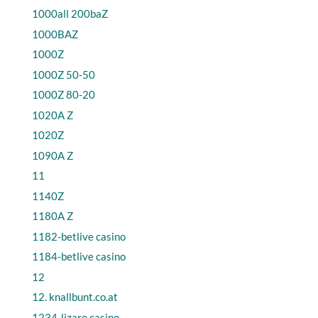
1000all 200baZ
1000BAZ
1000Z
1000Z 50-50
1000Z 80-20
1020A Z
1020Z
1090A Z
11
1140Z
1180A Z
1182-betlive casino
1184-betlive casino
12
12. knallbunt.co.at
1234-lizaro casino