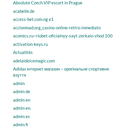
Absolute Czech VIP escort in Prague
acabelle.de
access-bet.com.ng x1
accionmad.org_casino-online-retiro-inmediato
acomics.ru~riobet-oficialnyy-sayt-zerkalo-vhod 100
activation-keys.ru
Actualités
adelaideicemagic.com
Adidas інтернет магазин – оригінальне спортивне
взуття
admin
admin de
admin en
admin en.
admin es
admin fi