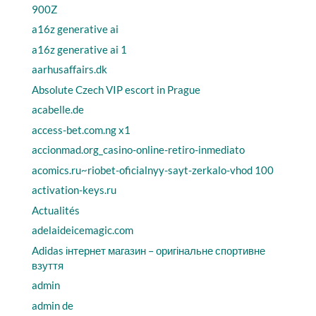
900Z
a16z generative ai
a16z generative ai 1
aarhusaffairs.dk
Absolute Czech VIP escort in Prague
acabelle.de
access-bet.com.ng x1
accionmad.org_casino-online-retiro-inmediato
acomics.ru~riobet-oficialnyy-sayt-zerkalo-vhod 100
activation-keys.ru
Actualités
adelaideicemagic.com
Adidas інтернет магазин – оригінальне спортивне
взуття
admin
admin de