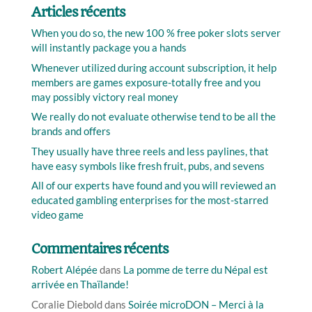
Articles récents
When you do so, the new 100 % free poker slots server
will instantly package you a hands
Whenever utilized during account subscription, it help
members are games exposure-totally free and you
may possibly victory real money
We really do not evaluate otherwise tend to be all the
brands and offers
They usually have three reels and less paylines, that
have easy symbols like fresh fruit, pubs, and sevens
All of our experts have found and you will reviewed an
educated gambling enterprises for the most-starred
video game
Commentaires récents
Robert Alépée
dans
La pomme de terre du Népal est
arrivée en Thaïlande!
Coralie Diebold
dans
Soirée microDON – Merci à la