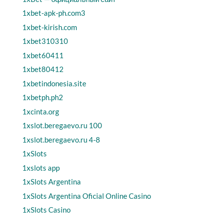
1xbet-apk-ph.com3
1xbet-kirish.com
1xbet310310
1xbet60411
1xbet80412
1xbetindonesia.site
1xbetph.ph2
1xcinta.org
1xslot.beregaevo.ru 100
1xslot.beregaevo.ru 4-8
1xSlots
1xslots app
1xSlots Argentina
1xSlots Argentina Oficial Online Casino
1xSlots Casino