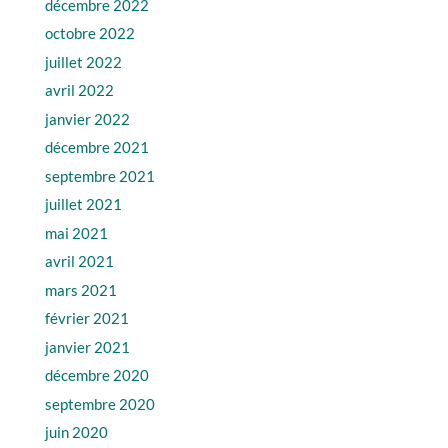
décembre 2022
octobre 2022
juillet 2022
avril 2022
janvier 2022
décembre 2021
septembre 2021
juillet 2021
mai 2021
avril 2021
mars 2021
février 2021
janvier 2021
décembre 2020
septembre 2020
juin 2020