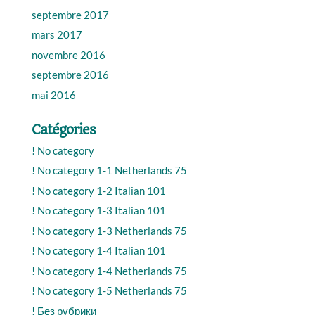
septembre 2017
mars 2017
novembre 2016
septembre 2016
mai 2016
Catégories
! No category
! No category 1-1 Netherlands 75
! No category 1-2 Italian 101
! No category 1-3 Italian 101
! No category 1-3 Netherlands 75
! No category 1-4 Italian 101
! No category 1-4 Netherlands 75
! No category 1-5 Netherlands 75
! Без рубрики