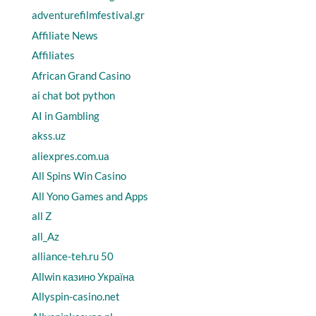
adventurefilmfestival.gr
Affiliate News
Affiliates
African Grand Casino
ai chat bot python
AI in Gambling
akss.uz
aliexpres.com.ua
All Spins Win Casino
All Yono Games and Apps
all Z
all_Az
alliance-teh.ru 50
Allwin казино Україна
Allyspin-casino.net