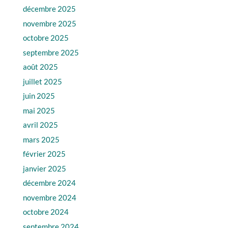
décembre 2025
novembre 2025
octobre 2025
septembre 2025
août 2025
juillet 2025
juin 2025
mai 2025
avril 2025
mars 2025
février 2025
janvier 2025
décembre 2024
novembre 2024
octobre 2024
septembre 2024