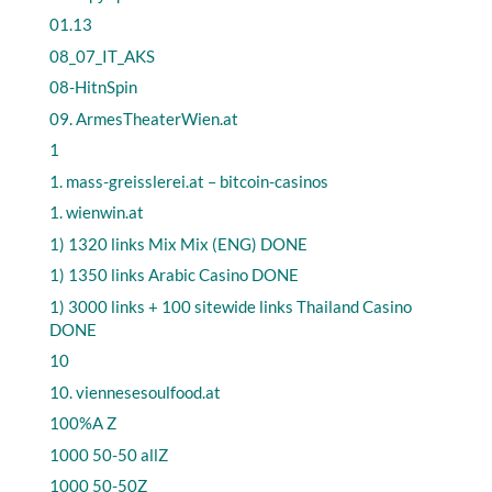
01.13
08_07_IT_AKS
08-HitnSpin
09. ArmesTheaterWien.at
1
1. mass-greisslerei.at – bitcoin-casinos
1. wienwin.at
1) 1320 links Mix Mix (ENG) DONE
1) 1350 links Arabic Casino DONE
1) 3000 links + 100 sitewide links Thailand Casino
DONE
10
10. viennesesoulfood.at
100%A Z
1000 50-50 allZ
1000 50-50Z