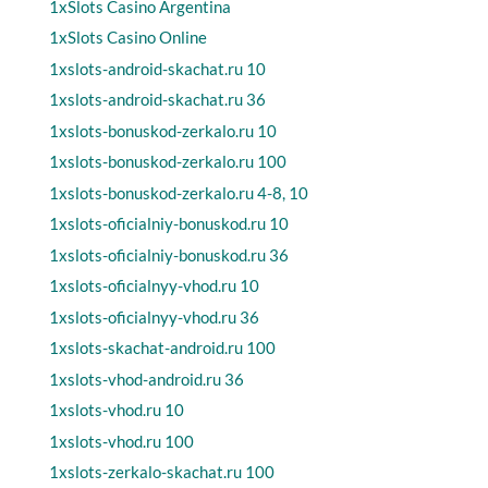
1xSlots Casino Argentina
1xSlots Casino Online
1xslots-android-skachat.ru 10
1xslots-android-skachat.ru 36
1xslots-bonuskod-zerkalo.ru 10
1xslots-bonuskod-zerkalo.ru 100
1xslots-bonuskod-zerkalo.ru 4-8, 10
1xslots-oficialniy-bonuskod.ru 10
1xslots-oficialniy-bonuskod.ru 36
1xslots-oficialnyy-vhod.ru 10
1xslots-oficialnyy-vhod.ru 36
1xslots-skachat-android.ru 100
1xslots-vhod-android.ru 36
1xslots-vhod.ru 10
1xslots-vhod.ru 100
1xslots-zerkalo-skachat.ru 100