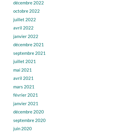
décembre 2022
octobre 2022
juillet 2022
avril 2022
janvier 2022
décembre 2021
septembre 2021
juillet 2021
mai 2021
avril 2021
mars 2021
février 2021
janvier 2021
décembre 2020
septembre 2020
juin 2020