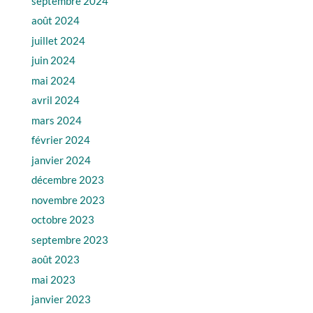
septembre 2024
août 2024
juillet 2024
juin 2024
mai 2024
avril 2024
mars 2024
février 2024
janvier 2024
décembre 2023
novembre 2023
octobre 2023
septembre 2023
août 2023
mai 2023
janvier 2023