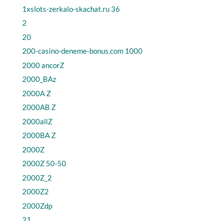
1xslots-zerkalo-skachat.ru 36
2
20
200-casino-deneme-bonus.com 1000
2000 ancorZ
2000_BAz
2000A Z
2000AB Z
2000allZ
2000BA Z
2000Z
2000Z 50-50
2000Z_2
2000Z2
2000Zdp
21