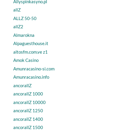
Allyspinkasyno.pl
allZ
ALLZ 50-50
allZ2
Almarokna
Alpaguesthouse.it
altosfm.com.ve z1
Amok Casino
Amunracasino-si.com
Amunracasino.info
ancorallZ
ancorallZ 1000
ancorallZ 10000
ancorallZ 1250
ancorallZ 1400
ancorallZ 1500