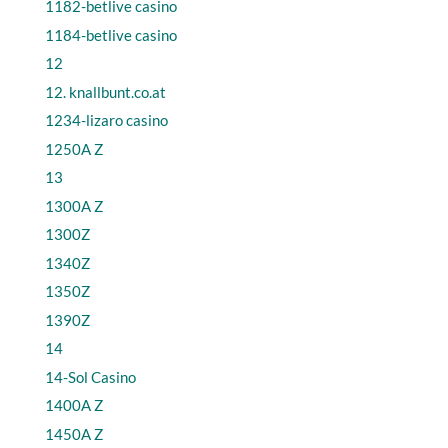
1182-betlive casino
1184-betlive casino
12
12. knallbunt.co.at
1234-lizaro casino
1250A Z
13
1300A Z
1300Z
1340Z
1350Z
1390Z
14
14-Sol Casino
1400A Z
1450A Z