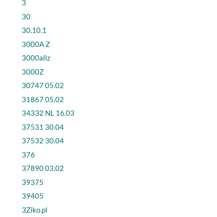
3
30
30.10.1
3000A Z
3000allz
3000Z
30747 05.02
31867 05.02
34332 NL 16.03
37531 30.04
37532 30.04
376
37890 03.02
39375
39405
3Ziko.pl