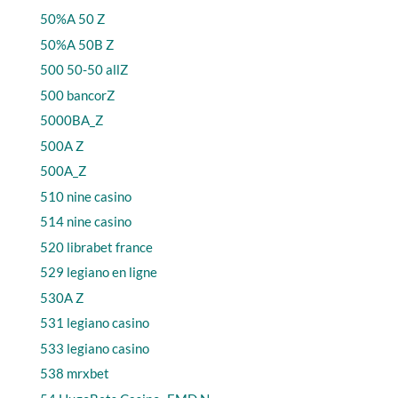
50%A 50 Z
50%A 50B Z
500 50-50 allZ
500 bancorZ
5000BA_Z
500A Z
500A_Z
510 nine casino
514 nine casino
520 librabet france
529 legiano en ligne
530A Z
531 legiano casino
533 legiano casino
538 mrxbet