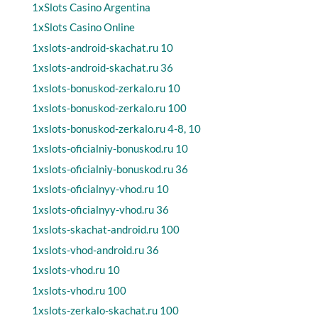
1xSlots Casino Argentina
1xSlots Casino Online
1xslots-android-skachat.ru 10
1xslots-android-skachat.ru 36
1xslots-bonuskod-zerkalo.ru 10
1xslots-bonuskod-zerkalo.ru 100
1xslots-bonuskod-zerkalo.ru 4-8, 10
1xslots-oficialniy-bonuskod.ru 10
1xslots-oficialniy-bonuskod.ru 36
1xslots-oficialnyy-vhod.ru 10
1xslots-oficialnyy-vhod.ru 36
1xslots-skachat-android.ru 100
1xslots-vhod-android.ru 36
1xslots-vhod.ru 10
1xslots-vhod.ru 100
1xslots-zerkalo-skachat.ru 100