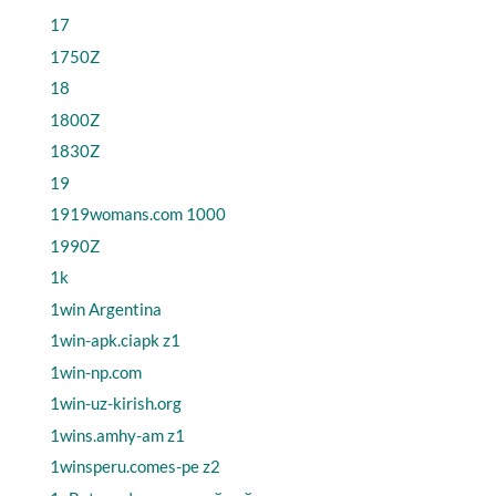
17
1750Z
18
1800Z
1830Z
19
1919womans.com 1000
1990Z
1k
1win Argentina
1win-apk.ciapk z1
1win-np.com
1win-uz-kirish.org
1wins.amhy-am z1
1winsperu.comes-pe z2