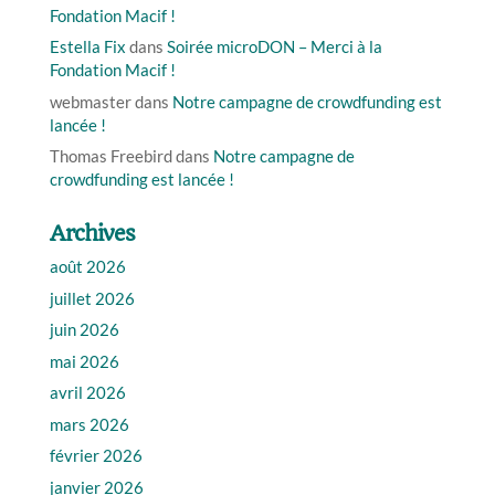
Fondation Macif !
Estella Fix
dans
Soirée microDON – Merci à la
Fondation Macif !
webmaster
dans
Notre campagne de crowdfunding est
lancée !
Thomas Freebird
dans
Notre campagne de
crowdfunding est lancée !
Archives
août 2026
juillet 2026
juin 2026
mai 2026
avril 2026
mars 2026
février 2026
janvier 2026