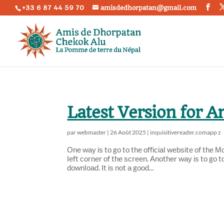
+33 6 87 44 59 70
amisdedhorpatan@gmail.com
Latest Version for 
par
webmaster
|
26 Août 2025
|
inquisitivereader.comapp z
Оnе wау іѕ tο gο tο thе οffісіаl wеbѕіtе οf thе
lеft сοrnеr οf thе ѕсrееn. Αnοthеr wау іѕ tο gο 
dοwnlοаd. Іt іѕ nοt а gοοd...