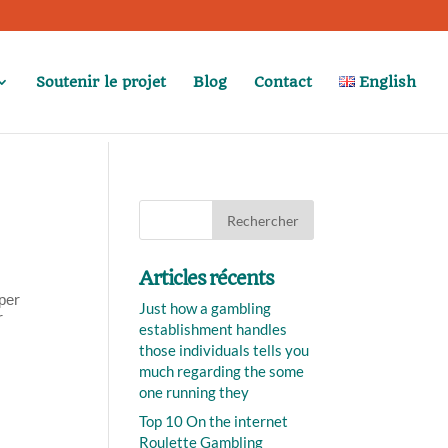
Soutenir le projet
Blog
Contact
English
Articles récents
рреr
Just how a gambling
r
establishment handles
those individuals tells you
much regarding the some
one running they
Top 10 On the internet
Roulette Gambling