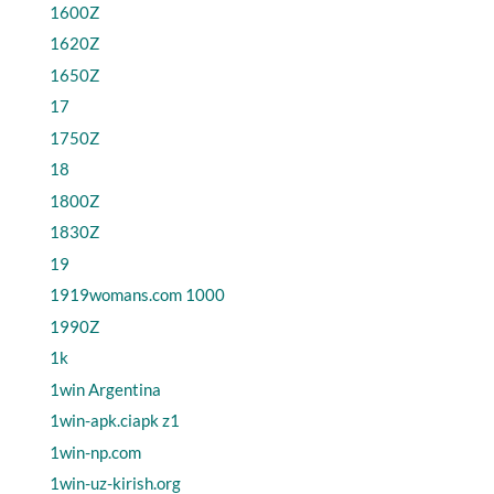
1600Z
1620Z
1650Z
17
1750Z
18
1800Z
1830Z
19
1919womans.com 1000
1990Z
1k
1win Argentina
1win-apk.ciapk z1
1win-np.com
1win-uz-kirish.org