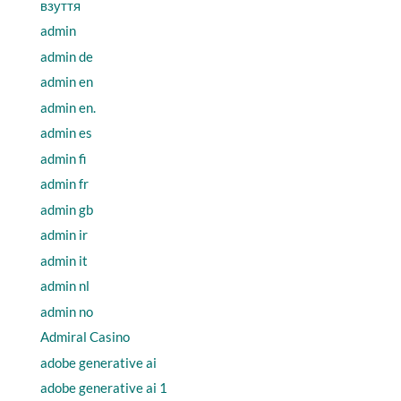
взуття
admin
admin de
admin en
admin en.
admin es
admin fi
admin fr
admin gb
admin ir
admin it
admin nl
admin no
Admiral Casino
adobe generative ai
adobe generative ai 1