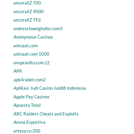
ancorallZ 700
ancorallZ 9000
ancorallZ TP2
andreschweighofer.com3
Anonymous Casinos
antsaat.com
antsaat.com 1000
anupranito.com z2
APK
apk4rabet.com2
Aplikasi Judi Casino Jun88 Indonesia
Apple Pay Casinos
Apuesta Total
ARC Raiders Cheats and Exploits
Arena Esportiva
arteza.ru 200