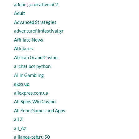
adobe generative ai 2
Adult
Advanced Strategies
adventurefilmfestival.gr
Affiliate News
Affiliates
African Grand Casino
ai chat bot python
AI in Gambling
akss.uz
aliexpres.com.ua
All Spins Win Casino
All Yono Games and Apps
all Z
all_Az
alliance-teh.ru 50