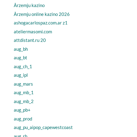
Ārzemju kazino
Ārzemju online kazino 2026
ashogacarlospaz.com.ar z1
ateliermasomi.com
attdistant.ru 20
aug_bh
aug_bt
aug_ch_1
aug_ipl
aug_mars
aug_mb_1
aug_mb_2
aug_pb+
aug_prod
aug_pu_aipop_capewestcoast
aug_rb