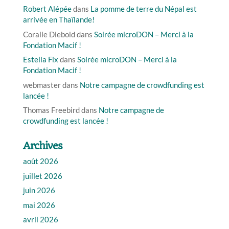
Robert Alépée
dans
La pomme de terre du Népal est
arrivée en Thaïlande!
Coralie Diebold
dans
Soirée microDON – Merci à la
Fondation Macif !
Estella Fix
dans
Soirée microDON – Merci à la
Fondation Macif !
webmaster
dans
Notre campagne de crowdfunding est
lancée !
Thomas Freebird
dans
Notre campagne de
crowdfunding est lancée !
Archives
août 2026
juillet 2026
juin 2026
mai 2026
avril 2026