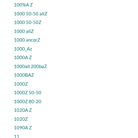
100%A Z
1000 50-50 allZ
1000 50-50Z
1000 allZ
1000 ancorZ
1000_Az
1000A Z
1000all 200baZ
1000BAZ
1000Z
1000Z 50-50
1000Z 80-20
1020A Z
1020Z
1090A Z
11