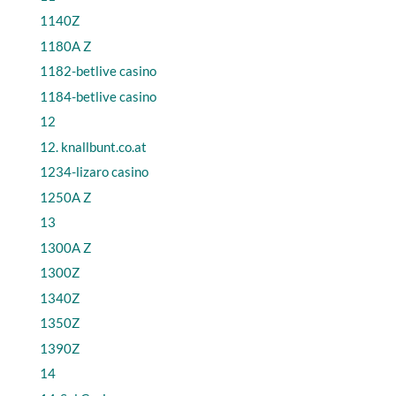
1140Z
1180A Z
1182-betlive casino
1184-betlive casino
12
12. knallbunt.co.at
1234-lizaro casino
1250A Z
13
1300A Z
1300Z
1340Z
1350Z
1390Z
14