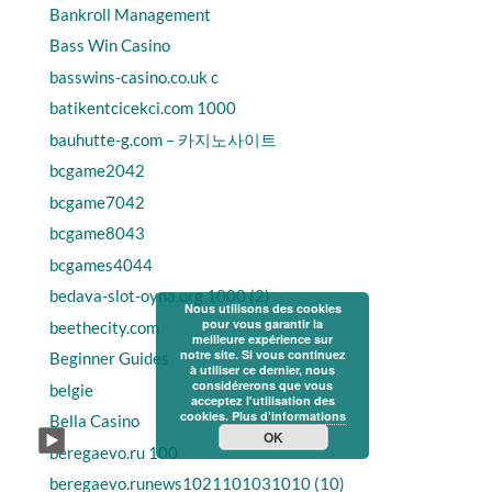
Bankroll Management
Bass Win Casino
basswins-casino.co.uk c
batikentcicekci.com 1000
bauhutte-g.com – 카지노사이트
bcgame2042
bcgame7042
bcgame8043
bcgames4044
bedava-slot-oyna.org 1000 (2)
Nous utilisons des cookies
pour vous garantir la
beethecity.com
meilleure expérience sur
notre site. Si vous continuez
Beginner Guides
à utiliser ce dernier, nous
considérerons que vous
belgie
acceptez l'utilisation des
cookies.
Plus d’informations
Bella Casino
OK
beregaevo.ru 100
beregaevo.runews1021101031010 (10)