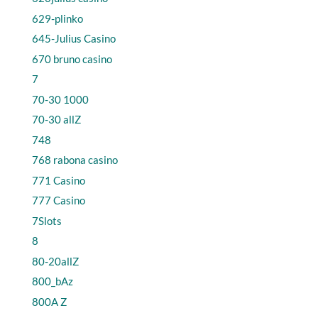
629-plinko
645-Julius Casino
670 bruno casino
7
70-30 1000
70-30 allZ
748
768 rabona casino
771 Casino
777 Casino
7Slots
8
80-20allZ
800_bAz
800A Z