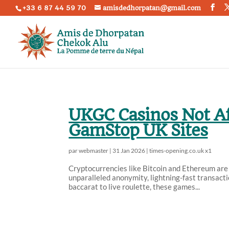
+33 6 87 44 59 70
amisdedhorpatan@gmail.com
UKGC Casinos Not A
GamStop UK Sites
par
webmaster
|
31 Jan 2026
|
times-opening.co.uk x1
Cryptocurrencies like Bitcoin and Ethereum are
unparalleled anonymity, lightning-fast transact
baccarat to live roulette, these games...