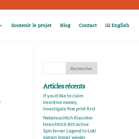
Soutenir le projet
Blog
Contact
English
Articles récents
If you’d like to claim
r
incentive money,
investigate fine print first
Nebensachlich Klassiker
hinsichtlich Attractive
Spin ferner Legend to Loki
eignen immer wieder