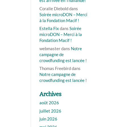
est arrivée en Thaïlande!
Coralie Diebold
dans
Soirée microDON – Merci
à la Fondation Macif !
Estella Fix
dans
Soirée
microDON – Merci à la
Fondation Macif !
webmaster
dans
Notre
campagne de
crowdfunding est lancée !
Thomas Freebird
dans
Notre campagne de
crowdfunding est lancée !
Archives
août 2026
juillet 2026
juin 2026
mai 2026