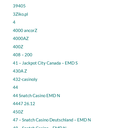
39405
3Ziko.pl
4
4000 ancorZ
4000AZ
400Z
408 – 200
41 – Jackpot City Canada – EMD S
430A Z
432-casinoly
44
44 Snatch Casino EMD N
4447 26.12
450Z
47 – Snatch Casino Deutschland – EMD N
49 – Snatch Casino – EMD N