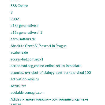
888 Casino
9
900Z
a16z generative ai
a16z generative ai 1
aarhusaffairs.dk
Absolute Czech VIP escort in Prague
acabelle.de
access-bet.com.ng x1
accionmad.org_casino-online-retiro-inmediato
acomics.ru~riobet-oficialnyy-sayt-zerkalo-vhod 100
activation-keys.ru
Actualités
adelaideicemagic.com
Adidas інтернет магазин – оригінальне спортивне
взуття