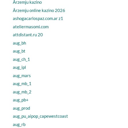
Ārzemju kazino
Ārzemju online kazino 2026
ashogacarlospaz.com.ar z1
ateliermasomi.com
attdistant.ru 20
aug_bh
aug_bt
aug_ch_1
aug_ipl
aug_mars
aug_mb_1
aug_mb_2
aug_pb+
aug_prod
aug_pu_aipop_capewestcoast
aug_rb