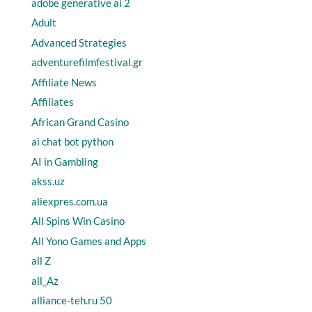
adobe generative ai 2
Adult
Advanced Strategies
adventurefilmfestival.gr
Affiliate News
Affiliates
African Grand Casino
ai chat bot python
AI in Gambling
akss.uz
aliexpres.com.ua
All Spins Win Casino
All Yono Games and Apps
all Z
all_Az
alliance-teh.ru 50