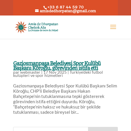
+33 6 87 44 59 70
amisdedhorpatan@gmail.com
Gaziosmanpaşa Belediyesi Spor Kulübü
Başkanı Köroğlu, görevinden istifa etti
par
webmaster
|
17 Nov 2025
|
Turkiye’deki futbol
kulüpleri ve spor hizmetleri
Gaziosmanpaşa Belediyesi Spor Kulübü Başkanı Selim
Köroğlu, CHP’li Belediye Başkanı Hakan
Bahçetepe’nin tutuklanmasına tepki göstererek
görevinden istifa ettiğini duyurdu. Köroğlu,
“Bahçetepe’nin haksız ve hukuksuz bir şekilde
tutuklanması, sadece bireysel bir...