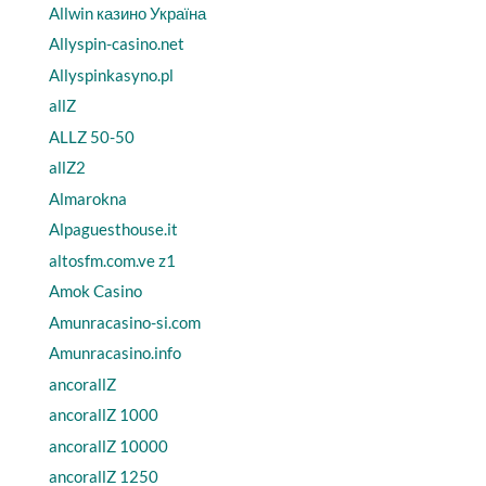
Allwin казино Україна
Allyspin-casino.net
Allyspinkasyno.pl
allZ
ALLZ 50-50
allZ2
Almarokna
Alpaguesthouse.it
altosfm.com.ve z1
Amok Casino
Amunracasino-si.com
Amunracasino.info
ancorallZ
ancorallZ 1000
ancorallZ 10000
ancorallZ 1250