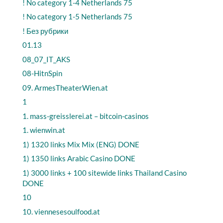
! No category 1-4 Netherlands 75
! No category 1-5 Netherlands 75
! Без рубрики
01.13
08_07_IT_AKS
08-HitnSpin
09. ArmesTheaterWien.at
1
1. mass-greisslerei.at – bitcoin-casinos
1. wienwin.at
1) 1320 links Mix Mix (ENG) DONE
1) 1350 links Arabic Casino DONE
1) 3000 links + 100 sitewide links Thailand Casino
DONE
10
10. viennesesoulfood.at