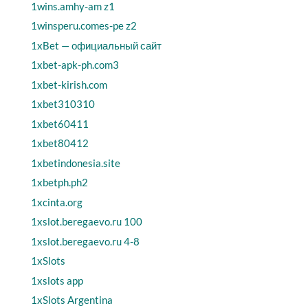
1wins.amhy-am z1
1winsperu.comes-pe z2
1xBet — официальный сайт
1xbet-apk-ph.com3
1xbet-kirish.com
1xbet310310
1xbet60411
1xbet80412
1xbetindonesia.site
1xbetph.ph2
1xcinta.org
1xslot.beregaevo.ru 100
1xslot.beregaevo.ru 4-8
1xSlots
1xslots app
1xSlots Argentina