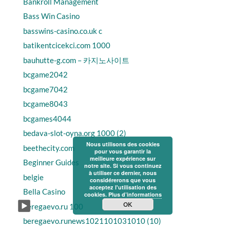
Bankroll Management
Bass Win Casino
basswins-casino.co.uk c
batikentcicekci.com 1000
bauhutte-g.com – 카지노사이트
bcgame2042
bcgame7042
bcgame8043
bcgames4044
bedava-slot-oyna.org 1000 (2)
Nous utilisons des cookies
beethecity.com
pour vous garantir la
meilleure expérience sur
Beginner Guides
notre site. Si vous continuez
à utiliser ce dernier, nous
belgie
considérerons que vous
acceptez l'utilisation des
Bella Casino
cookies.
Plus d’informations
OK
beregaevo.ru 100
beregaevo.runews1021101031010 (10)