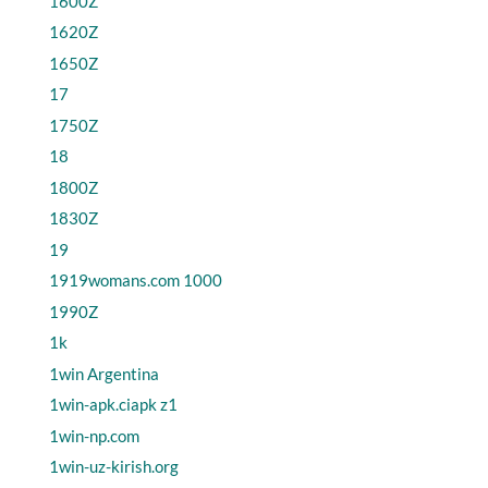
1600Z
1620Z
1650Z
17
1750Z
18
1800Z
1830Z
19
1919womans.com 1000
1990Z
1k
1win Argentina
1win-apk.ciapk z1
1win-np.com
1win-uz-kirish.org