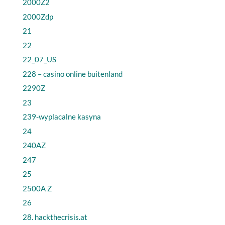
2000Z2
2000Zdp
21
22
22_07_US
228 – casino online buitenland
2290Z
23
239-wyplacalne kasyna
24
240AZ
247
25
2500A Z
26
28. hackthecrisis.at