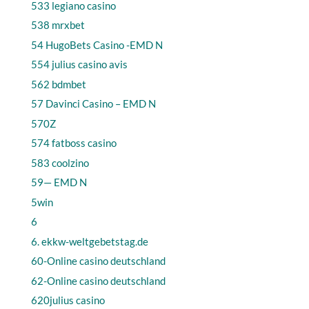
533 legiano casino
538 mrxbet
54 HugoBets Casino -EMD N
554 julius casino avis
562 bdmbet
57 Davinci Casino – EMD N
570Z
574 fatboss casino
583 coolzino
59— EMD N
5win
6
6. ekkw-weltgebetstag.de
60-Online casino deutschland
62-Online casino deutschland
620julius casino