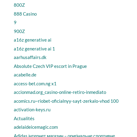
800Z
888 Casino
9
900Z
a16z generative ai
a16z generative ai 1
aarhusaffairs.dk
Absolute Czech VIP escort in Prague
acabelle.de
access-bet.com.ng x1
accionmad.org_casino-online-retiro-inmediato
acomics.ru~riobet-oficialnyy-sayt-zerkalo-vhod 100
activation-keys.ru
Actualités
adelaideicemagic.com
Adidas інтернет магазин – оригінальне спортивне