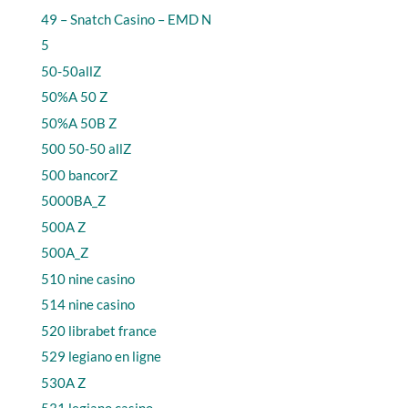
49 – Snatch Casino – EMD N
5
50-50allZ
50%A 50 Z
50%A 50B Z
500 50-50 allZ
500 bancorZ
5000BA_Z
500A Z
500A_Z
510 nine casino
514 nine casino
520 librabet france
529 legiano en ligne
530A Z