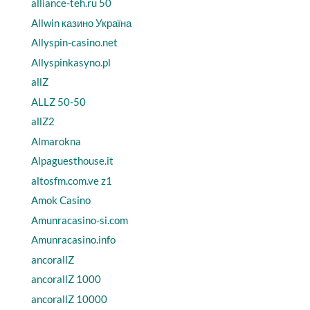
alliance-teh.ru 50
Allwin казино Україна
Allyspin-casino.net
Allyspinkasyno.pl
allZ
ALLZ 50-50
allZ2
Almarokna
Alpaguesthouse.it
altosfm.com.ve z1
Amok Casino
Amunracasino-si.com
Amunracasino.info
ancorallZ
ancorallZ 1000
ancorallZ 10000