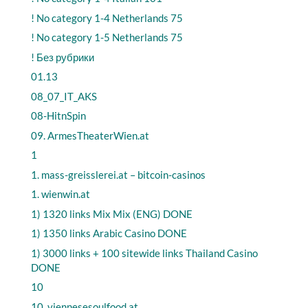
! No category 1-4 Netherlands 75
! No category 1-5 Netherlands 75
! Без рубрики
01.13
08_07_IT_AKS
08-HitnSpin
09. ArmesTheaterWien.at
1
1. mass-greisslerei.at – bitcoin-casinos
1. wienwin.at
1) 1320 links Mix Mix (ENG) DONE
1) 1350 links Arabic Casino DONE
1) 3000 links + 100 sitewide links Thailand Casino
DONE
10
10. viennesesoulfood.at