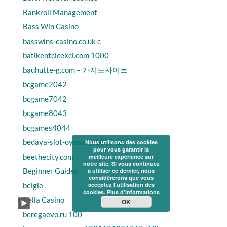
Bankroll Management
Bass Win Casino
basswins-casino.co.uk c
batikentcicekci.com 1000
bauhutte-g.com – 카지노사이트
bcgame2042
bcgame7042
bcgame8043
bcgames4044
bedava-slot-oyna.org 1000 (2)
Nous utilisons des cookies
pour vous garantir la
beethecity.com
meilleure expérience sur
notre site. Si vous continuez
Beginner Guides
à utiliser ce dernier, nous
considérerons que vous
belgie
acceptez l'utilisation des
cookies.
Plus d’informations
Bella Casino
OK
beregaevo.ru 100