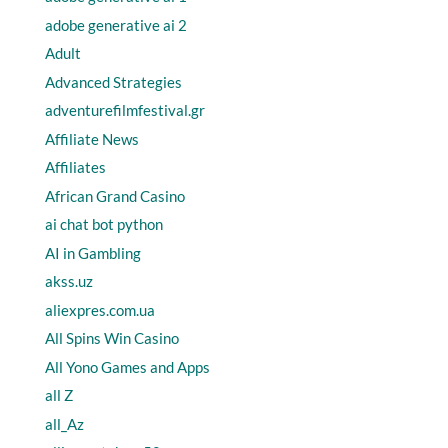
adobe generative ai 2
Adult
Advanced Strategies
adventurefilmfestival.gr
Affiliate News
Affiliates
African Grand Casino
ai chat bot python
AI in Gambling
akss.uz
aliexpres.com.ua
All Spins Win Casino
All Yono Games and Apps
all Z
all_Az