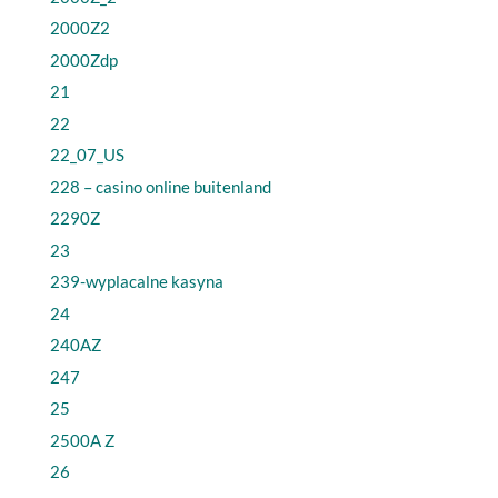
2000Z2
2000Zdp
21
22
22_07_US
228 – casino online buitenland
2290Z
23
239-wyplacalne kasyna
24
240AZ
247
25
2500A Z
26