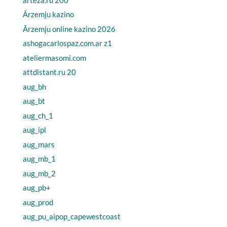
Ārzemju kazino
Ārzemju online kazino 2026
ashogacarlospaz.com.ar z1
ateliermasomi.com
attdistant.ru 20
aug_bh
aug_bt
aug_ch_1
aug_ipl
aug_mars
aug_mb_1
aug_mb_2
aug_pb+
aug_prod
aug_pu_aipop_capewestcoast