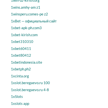
1win-uz-kirish.org
1wins.amhy-am z1
1winsperu.comes-pe z2
1xBet — официальный сайт
1xbet-apk-ph.com3
1xbet-kirish.com
1xbet310310
1xbet60411
1xbet80412
1xbetindonesia.site
1xbetph.ph2
1xcinta.org
1xslot.beregaevo.ru 100
1xslot.beregaevo.ru 4-8
1xSlots
1xslots app