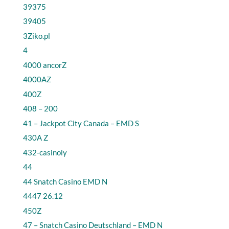
39375
39405
3Ziko.pl
4
4000 ancorZ
4000AZ
400Z
408 – 200
41 – Jackpot City Canada – EMD S
430A Z
432-casinoly
44
44 Snatch Casino EMD N
4447 26.12
450Z
47 – Snatch Casino Deutschland – EMD N