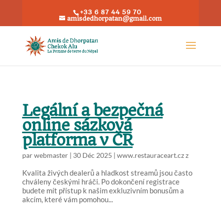
+33 6 87 44 59 70
amisdedhorpatan@gmail.com
Legální a bezpečná
online sázková
platforma v ČR
par
webmaster
|
30 Déc 2025
|
www.restauraceart.cz z
Kvalita živých dealerů a hladkost streamů jsou často
chváleny českými hráči. Po dokončení registrace
budete mít přístup k našim exkluzivním bonusům a
akcím, které vám pomohou...