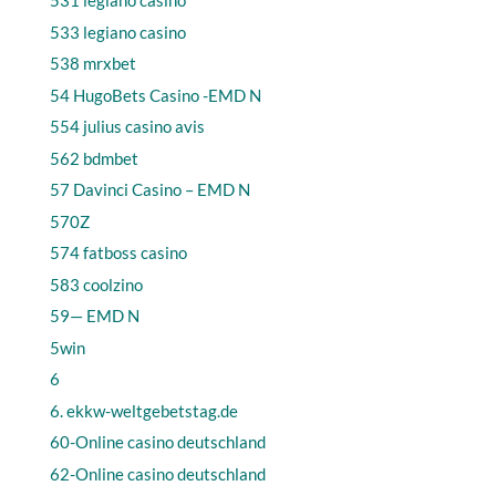
531 legiano casino
533 legiano casino
538 mrxbet
54 HugoBets Casino -EMD N
554 julius casino avis
562 bdmbet
57 Davinci Casino – EMD N
570Z
574 fatboss casino
583 coolzino
59— EMD N
5win
6
6. ekkw-weltgebetstag.de
60-Online casino deutschland
62-Online casino deutschland