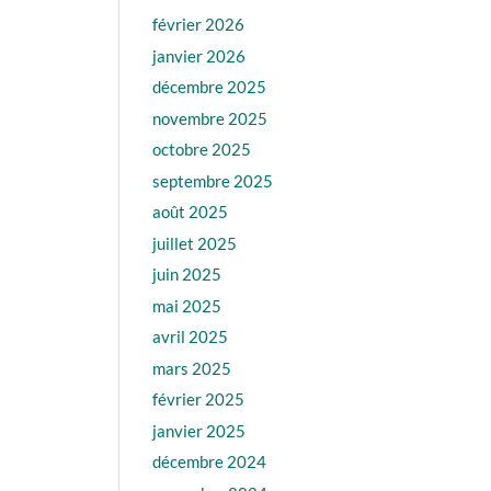
février 2026
janvier 2026
décembre 2025
novembre 2025
octobre 2025
septembre 2025
août 2025
juillet 2025
juin 2025
mai 2025
avril 2025
mars 2025
février 2025
janvier 2025
décembre 2024