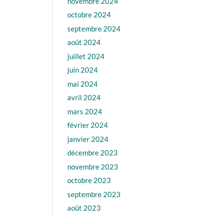
novembre 2024
octobre 2024
septembre 2024
août 2024
juillet 2024
juin 2024
mai 2024
avril 2024
mars 2024
février 2024
janvier 2024
décembre 2023
novembre 2023
octobre 2023
septembre 2023
août 2023