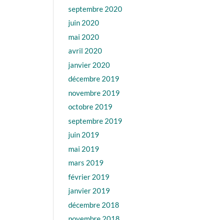
septembre 2020
juin 2020
mai 2020
avril 2020
janvier 2020
décembre 2019
novembre 2019
octobre 2019
septembre 2019
juin 2019
mai 2019
mars 2019
février 2019
janvier 2019
décembre 2018
novembre 2018