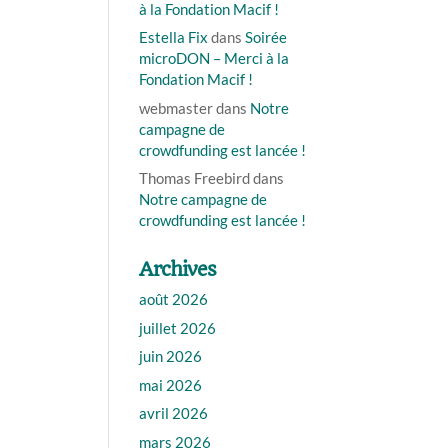
à la Fondation Macif !
Estella Fix
dans
Soirée
microDON – Merci à la
Fondation Macif !
webmaster
dans
Notre
campagne de
crowdfunding est lancée !
Thomas Freebird
dans
Notre campagne de
crowdfunding est lancée !
Archives
août 2026
juillet 2026
juin 2026
mai 2026
avril 2026
mars 2026