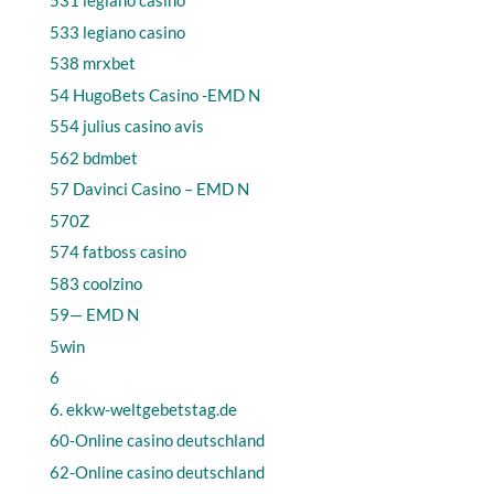
531 legiano casino
533 legiano casino
538 mrxbet
54 HugoBets Casino -EMD N
554 julius casino avis
562 bdmbet
57 Davinci Casino – EMD N
570Z
574 fatboss casino
583 coolzino
59— EMD N
5win
6
6. ekkw-weltgebetstag.de
60-Online casino deutschland
62-Online casino deutschland