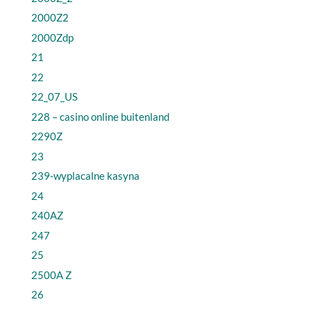
2000Z2
2000Zdp
21
22
22_07_US
228 – casino online buitenland
2290Z
23
239-wyplacalne kasyna
24
240AZ
247
25
2500A Z
26