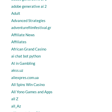
adobe generative ai 2
Adult
Advanced Strategies
adventurefilmfestival.gr
Affiliate News
Affiliates
African Grand Casino
ai chat bot python
AI in Gambling
akss.uz
aliexpres.com.ua
All Spins Win Casino
All Yono Games and Apps
all Z
all_Az