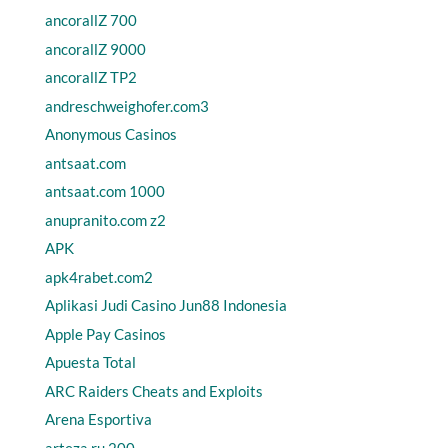
ancorallZ 700
ancorallZ 9000
ancorallZ TP2
andreschweighofer.com3
Anonymous Casinos
antsaat.com
antsaat.com 1000
anupranito.com z2
APK
apk4rabet.com2
Aplikasi Judi Casino Jun88 Indonesia
Apple Pay Casinos
Apuesta Total
ARC Raiders Cheats and Exploits
Arena Esportiva
arteza.ru 200