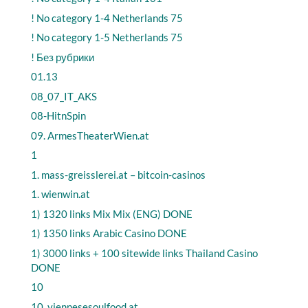
! No category 1-4 Netherlands 75
! No category 1-5 Netherlands 75
! Без рубрики
01.13
08_07_IT_AKS
08-HitnSpin
09. ArmesTheaterWien.at
1
1. mass-greisslerei.at – bitcoin-casinos
1. wienwin.at
1) 1320 links Mix Mix (ENG) DONE
1) 1350 links Arabic Casino DONE
1) 3000 links + 100 sitewide links Thailand Casino
DONE
10
10. viennesesoulfood.at