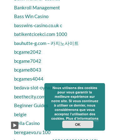
Bankroll Management
Bass Win Casino
basswins-casino.co.uk c
batikentcicekci.com 1000
bauhutte-g.com – 카지노사이트
bcgame2042
bcgame7042
bcgame8043
bcgames4044
bedava-slot-oyna.org 1000 (2)
Nous utilisons des cookies
pour vous garantir la
beethecity.com
meilleure expérience sur
notre site. Si vous continuez
Beginner Guides
à utiliser ce dernier, nous
considérerons que vous
belgie
acceptez l'utilisation des
cookies.
Plus d’informations
Bella Casino
OK
beregaevo.ru 100