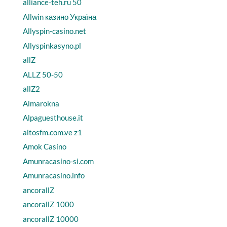
alliance-teh.ru 50
Allwin казино Україна
Allyspin-casino.net
Allyspinkasyno.pl
allZ
ALLZ 50-50
allZ2
Almarokna
Alpaguesthouse.it
altosfm.com.ve z1
Amok Casino
Amunracasino-si.com
Amunracasino.info
ancorallZ
ancorallZ 1000
ancorallZ 10000