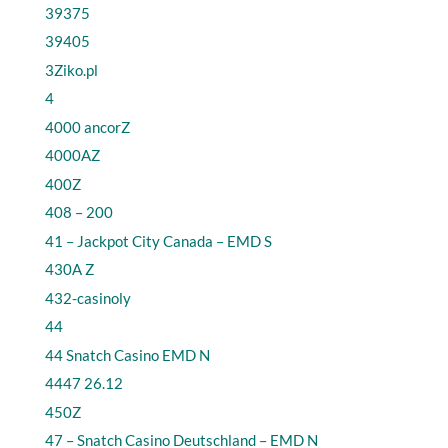
39375
39405
3Ziko.pl
4
4000 ancorZ
4000AZ
400Z
408 – 200
41 – Jackpot City Canada – EMD S
430A Z
432-casinoly
44
44 Snatch Casino EMD N
4447 26.12
450Z
47 – Snatch Casino Deutschland – EMD N