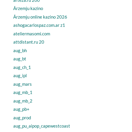
Ārzemju kazino
Ārzemju online kazino 2026
ashogacarlospaz.com.ar z1
ateliermasomi.com
attdistant.ru 20
aug_bh
aug_bt
aug_ch_1
aug_ipl
aug_mars
aug_mb_1
aug_mb_2
aug_pb+
aug_prod
aug_pu_aipop_capewestcoast