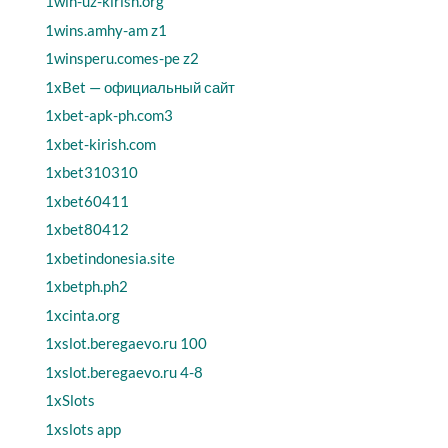
1win-uz-kirish.org
1wins.amhy-am z1
1winsperu.comes-pe z2
1xBet — официальный сайт
1xbet-apk-ph.com3
1xbet-kirish.com
1xbet310310
1xbet60411
1xbet80412
1xbetindonesia.site
1xbetph.ph2
1xcinta.org
1xslot.beregaevo.ru 100
1xslot.beregaevo.ru 4-8
1xSlots
1xslots app