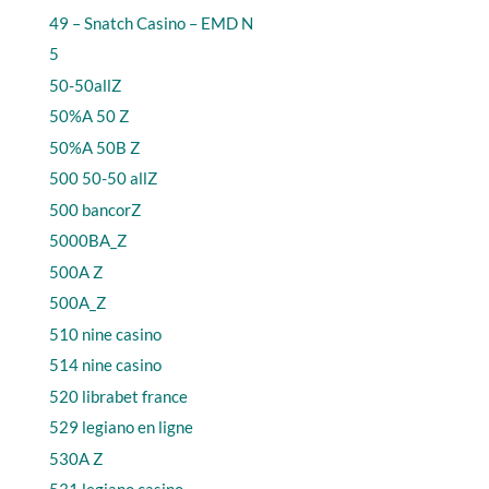
49 – Snatch Casino – EMD N
5
50-50allZ
50%A 50 Z
50%A 50B Z
500 50-50 allZ
500 bancorZ
5000BA_Z
500A Z
500A_Z
510 nine casino
514 nine casino
520 librabet france
529 legiano en ligne
530A Z