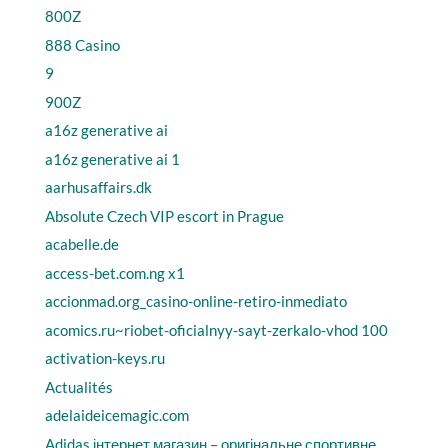
800Z
888 Casino
9
900Z
a16z generative ai
a16z generative ai 1
aarhusaffairs.dk
Absolute Czech VIP escort in Prague
acabelle.de
access-bet.com.ng x1
accionmad.org_casino-online-retiro-inmediato
acomics.ru~riobet-oficialnyy-sayt-zerkalo-vhod 100
activation-keys.ru
Actualités
adelaideicemagic.com
Adidas інтернет магазин – оригінальне спортивне