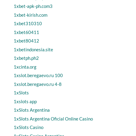
1xbet-apk-ph.com3
1xbet-kirish.com
1xbet310310
1xbet60411
1xbet80412
1xbetindonesia.site
1xbetph.ph2
1xcinta.org
1xslot.beregaevo.ru 100
1xslot.beregaevo.ru 4-8
1xSlots
1xslots app
1xSlots Argentina
1xSlots Argentina Oficial Online Casino
1xSlots Casino
1xSlots Casino Argentina