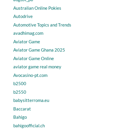
Australian Online Pokies
Autodrive
Automotive Topics and Trends
avadhimag.com
Aviator Game
Aviator Game Ghana 2025
Aviator Game Online
aviator game real money
Avocasino-pt.com
b2500
b2550
babysitterroma.eu
Baccarat
Bahigo
bahigoofficial.ch