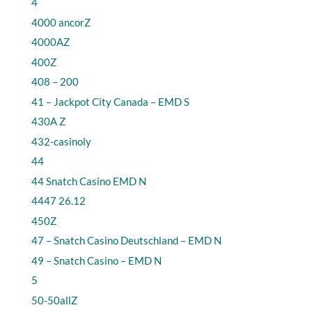
4
4000 ancorZ
4000AZ
400Z
408 – 200
41 – Jackpot City Canada – EMD S
430A Z
432-casinoly
44
44 Snatch Casino EMD N
4447 26.12
450Z
47 – Snatch Casino Deutschland – EMD N
49 – Snatch Casino – EMD N
5
50-50allZ