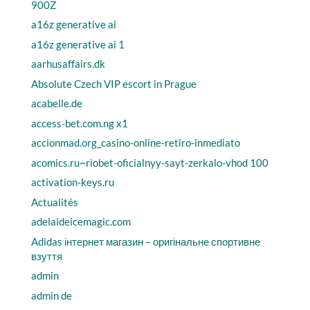
900Z
a16z generative ai
a16z generative ai 1
aarhusaffairs.dk
Absolute Czech VIP escort in Prague
acabelle.de
access-bet.com.ng x1
accionmad.org_casino-online-retiro-inmediato
acomics.ru~riobet-oficialnyy-sayt-zerkalo-vhod 100
activation-keys.ru
Actualités
adelaideicemagic.com
Adidas інтернет магазин – оригінальне спортивне
взуття
admin
admin de