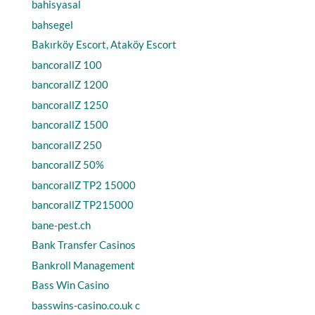
bahisyasal
bahsegel
Bakırköy Escort, Ataköy Escort
bancorallZ 100
bancorallZ 1200
bancorallZ 1250
bancorallZ 1500
bancorallZ 250
bancorallZ 50%
bancorallZ TP2 15000
bancorallZ TP215000
bane-pest.ch
Bank Transfer Casinos
Bankroll Management
Bass Win Casino
basswins-casino.co.uk c