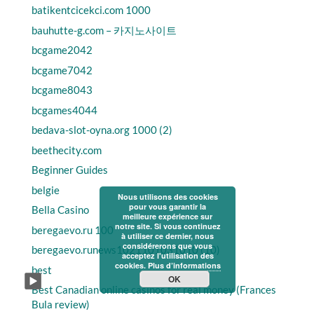
batikentcicekci.com 1000
bauhutte-g.com – 카지노사이트
bcgame2042
bcgame7042
bcgame8043
bcgames4044
bedava-slot-oyna.org 1000 (2)
beethecity.com
Beginner Guides
belgie
Nous utilisons des cookies
pour vous garantir la
Bella Casino
meilleure expérience sur
notre site. Si vous continuez
beregaevo.ru 100
à utiliser ce dernier, nous
considérerons que vous
beregaevo.runews1021101031010 (10)
acceptez l'utilisation des
cookies.
Plus d’informations
best
OK
Best Canadian online casinos for real money (Frances
Bula review)