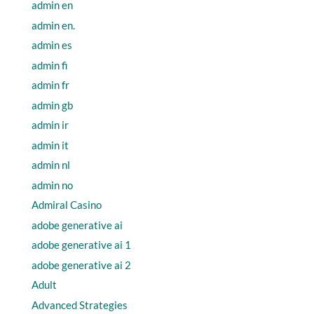
admin en
admin en.
admin es
admin fi
admin fr
admin gb
admin ir
admin it
admin nl
admin no
Admiral Casino
adobe generative ai
adobe generative ai 1
adobe generative ai 2
Adult
Advanced Strategies