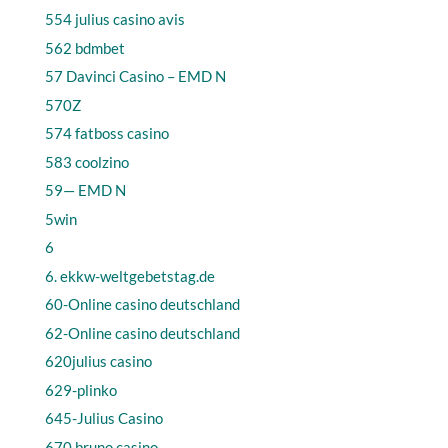
554 julius casino avis
562 bdmbet
57 Davinci Casino – EMD N
570Z
574 fatboss casino
583 coolzino
59— EMD N
5win
6
6. ekkw-weltgebetstag.de
60-Online casino deutschland
62-Online casino deutschland
620julius casino
629-plinko
645-Julius Casino
670 bruno casino