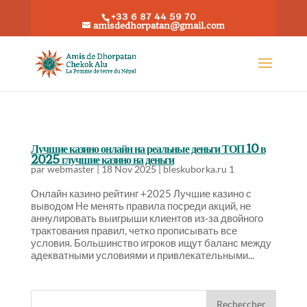
+33 6 87 44 59 70
amisdedhorpatan@gmail.com
Лучшие казино онлайн на реальные деньги ТОП 10 в
2025 глучшие казино на деньги
par
webmaster
|
18 Nov 2025
|
bleskuborka.ru 1
Онлайн казино рейтинг +2025 Лучшие казино с
выводом Не менять правила посреди акций, не
аннулировать выигрыши клиентов из-за двойного
трактования правил, четко прописывать все
условия. Большинство игроков ищут баланс между
адекватными условиями и привлекательными...