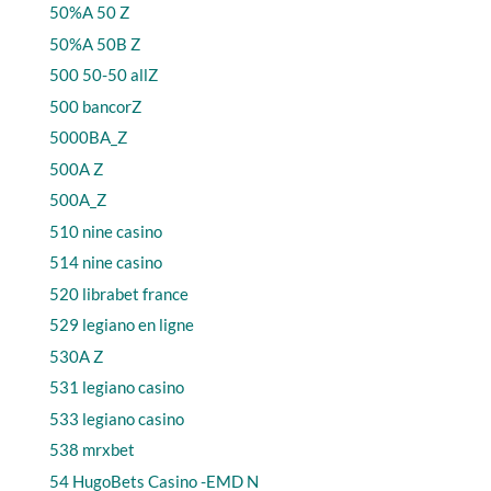
50%A 50 Z
50%A 50B Z
500 50-50 allZ
500 bancorZ
5000BA_Z
500A Z
500A_Z
510 nine casino
514 nine casino
520 librabet france
529 legiano en ligne
530A Z
531 legiano casino
533 legiano casino
538 mrxbet
54 HugoBets Casino -EMD N