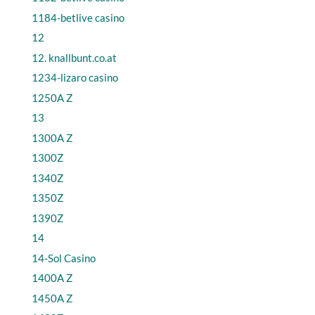
1184-betlive casino
12
12. knallbunt.co.at
1234-lizaro casino
1250A Z
13
1300A Z
1300Z
1340Z
1350Z
1390Z
14
14-Sol Casino
1400A Z
1450A Z