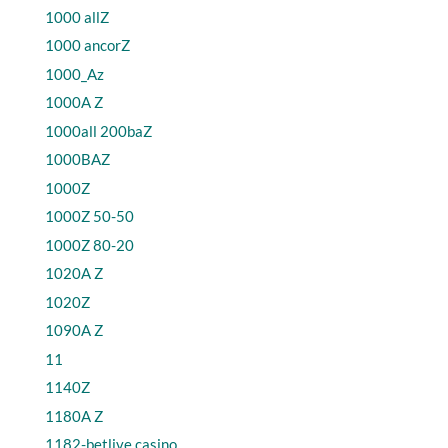
1000 allZ
1000 ancorZ
1000_Az
1000A Z
1000all 200baZ
1000BAZ
1000Z
1000Z 50-50
1000Z 80-20
1020A Z
1020Z
1090A Z
11
1140Z
1180A Z
1182-betlive casino