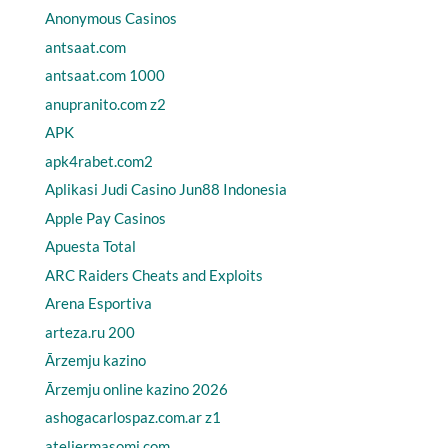
Anonymous Casinos
antsaat.com
antsaat.com 1000
anupranito.com z2
APK
apk4rabet.com2
Aplikasi Judi Casino Jun88 Indonesia
Apple Pay Casinos
Apuesta Total
ARC Raiders Cheats and Exploits
Arena Esportiva
arteza.ru 200
Ārzemju kazino
Ārzemju online kazino 2026
ashogacarlospaz.com.ar z1
ateliermasomi.com