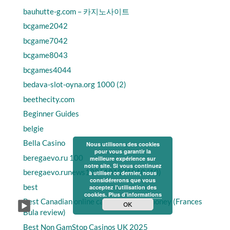
bauhutte-g.com – 카지노사이트
bcgame2042
bcgame7042
bcgame8043
bcgames4044
bedava-slot-oyna.org 1000 (2)
beethecity.com
Beginner Guides
belgie
Bella Casino
Nous utilisons des cookies
pour vous garantir la
beregaevo.ru 100
meilleure expérience sur
notre site. Si vous continuez
beregaevo.runews1021101031010 (10)
à utiliser ce dernier, nous
considérerons que vous
best
acceptez l'utilisation des
cookies.
Plus d’informations
Best Canadian online casinos for real money (Frances
OK
Bula review)
Best Non GamStop Casinos UK 2025