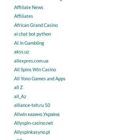
Affiliate News
Affiliates
African Grand Casino
ai chat bot python
AI in Gambling
akss.uz
aliexpres.com.ua
All Spins Win Casino
All Yono Games and Apps
all Z
all_Az
alliance-teh.ru 50
Allwin казино Україна
Allyspin-casino.net
Allyspinkasyno.pl