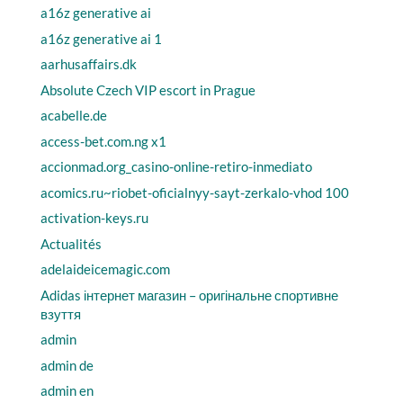
a16z generative ai
a16z generative ai 1
aarhusaffairs.dk
Absolute Czech VIP escort in Prague
acabelle.de
access-bet.com.ng x1
accionmad.org_casino-online-retiro-inmediato
acomics.ru~riobet-oficialnyy-sayt-zerkalo-vhod 100
activation-keys.ru
Actualités
adelaideicemagic.com
Adidas інтернет магазин – оригінальне спортивне
взуття
admin
admin de
admin en