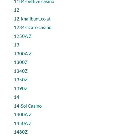
1184-betlive casino
12
12. knallbunt.co.at
1234-lizaro casino
1250A Z
13
1300A Z
1300Z
1340Z
1350Z
1390Z
14
14-Sol Casino
1400A Z
1450A Z
1480Z