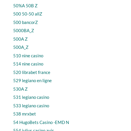
50%A 50B Z
500 50-50 allZ
500 bancorZ
5000BA_Z
500A Z
500A_Z
510 nine casino
514 nine casino
520 librabet france
529 legiano en ligne
530A Z
531 legiano casino
533 legiano casino
538 mrxbet
54 HugoBets Casino -EMD N
554 julius casino avis