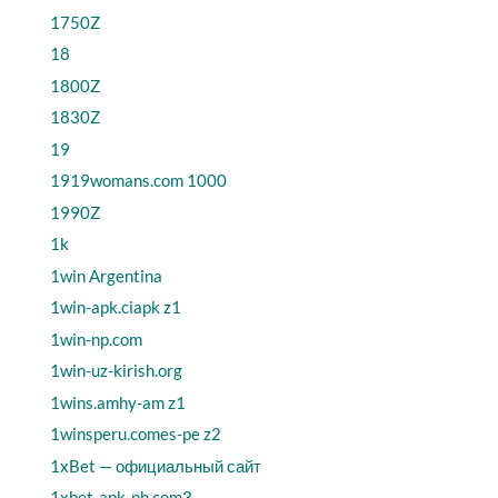
1750Z
18
1800Z
1830Z
19
1919womans.com 1000
1990Z
1k
1win Argentina
1win-apk.ciapk z1
1win-np.com
1win-uz-kirish.org
1wins.amhy-am z1
1winsperu.comes-pe z2
1xBet — официальный сайт
1xbet-apk-ph.com3