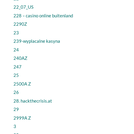
22_07_US
228 – casino online buitenland
2290Z
23
239-wyplacalne kasyna
24
240AZ
247
25
2500A Z
26
28. hackthecrisis.at
29
2999A Z
3