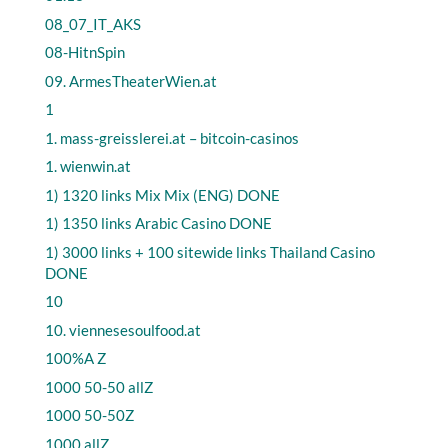
08_07_IT_AKS
08-HitnSpin
09. ArmesTheaterWien.at
1
1. mass-greisslerei.at – bitcoin-casinos
1. wienwin.at
1) 1320 links Mix Mix (ENG) DONE
1) 1350 links Arabic Casino DONE
1) 3000 links + 100 sitewide links Thailand Casino
DONE
10
10. viennesesoulfood.at
100%A Z
1000 50-50 allZ
1000 50-50Z
1000 allZ