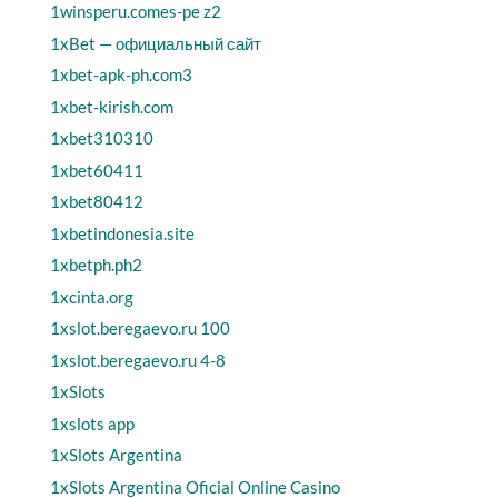
1winsperu.comes-pe z2
1xBet — официальный сайт
1xbet-apk-ph.com3
1xbet-kirish.com
1xbet310310
1xbet60411
1xbet80412
1xbetindonesia.site
1xbetph.ph2
1xcinta.org
1xslot.beregaevo.ru 100
1xslot.beregaevo.ru 4-8
1xSlots
1xslots app
1xSlots Argentina
1xSlots Argentina Oficial Online Casino