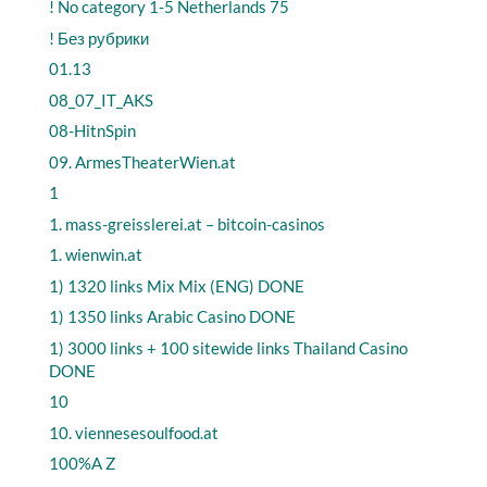
! No category 1-5 Netherlands 75
! Без рубрики
01.13
08_07_IT_AKS
08-HitnSpin
09. ArmesTheaterWien.at
1
1. mass-greisslerei.at – bitcoin-casinos
1. wienwin.at
1) 1320 links Mix Mix (ENG) DONE
1) 1350 links Arabic Casino DONE
1) 3000 links + 100 sitewide links Thailand Casino
DONE
10
10. viennesesoulfood.at
100%A Z