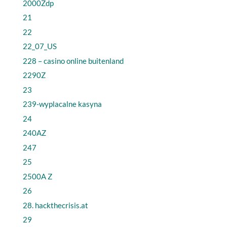
2000Zdp
21
22
22_07_US
228 – casino online buitenland
2290Z
23
239-wyplacalne kasyna
24
240AZ
247
25
2500A Z
26
28. hackthecrisis.at
29