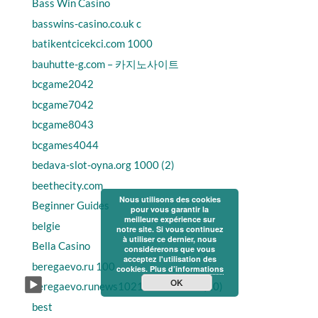
Bass Win Casino
basswins-casino.co.uk c
batikentcicekci.com 1000
bauhutte-g.com – 카지노사이트
bcgame2042
bcgame7042
bcgame8043
bcgames4044
bedava-slot-oyna.org 1000 (2)
beethecity.com
Nous utilisons des cookies
Beginner Guides
pour vous garantir la
meilleure expérience sur
belgie
notre site. Si vous continuez
à utiliser ce dernier, nous
Bella Casino
considérerons que vous
acceptez l'utilisation des
beregaevo.ru 100
cookies.
Plus d’informations
OK
beregaevo.runews1021101031010 (10)
best