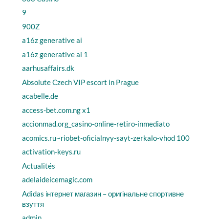
9
900Z
a16z generative ai
a16z generative ai 1
aarhusaffairs.dk
Absolute Czech VIP escort in Prague
acabelle.de
access-bet.com.ng x1
accionmad.org_casino-online-retiro-inmediato
acomics.ru~riobet-oficialnyy-sayt-zerkalo-vhod 100
activation-keys.ru
Actualités
adelaideicemagic.com
Adidas інтернет магазин – оригінальне спортивне
взуття
admin