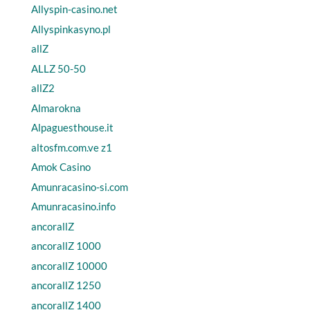
Allyspin-casino.net
Allyspinkasyno.pl
allZ
ALLZ 50-50
allZ2
Almarokna
Alpaguesthouse.it
altosfm.com.ve z1
Amok Casino
Amunracasino-si.com
Amunracasino.info
ancorallZ
ancorallZ 1000
ancorallZ 10000
ancorallZ 1250
ancorallZ 1400