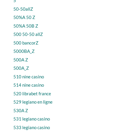
5
50-50allZ
50%A 50 Z
50%A 50B Z
500 50-50 allZ
500 bancorZ
5000BA_Z
500A Z
500A_Z
510 nine casino
514 nine casino
520 librabet france
529 legiano en ligne
530A Z
531 legiano casino
533 legiano casino