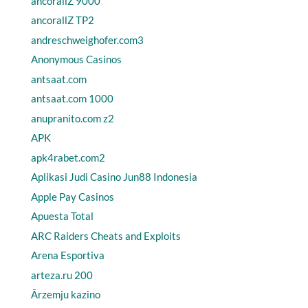
ancorallZ 9000
ancorallZ TP2
andreschweighofer.com3
Anonymous Casinos
antsaat.com
antsaat.com 1000
anupranito.com z2
APK
apk4rabet.com2
Aplikasi Judi Casino Jun88 Indonesia
Apple Pay Casinos
Apuesta Total
ARC Raiders Cheats and Exploits
Arena Esportiva
arteza.ru 200
Ārzemju kazino