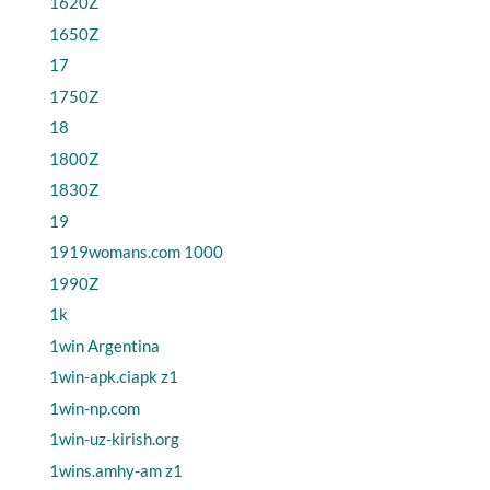
1620Z
1650Z
17
1750Z
18
1800Z
1830Z
19
1919womans.com 1000
1990Z
1k
1win Argentina
1win-apk.ciapk z1
1win-np.com
1win-uz-kirish.org
1wins.amhy-am z1