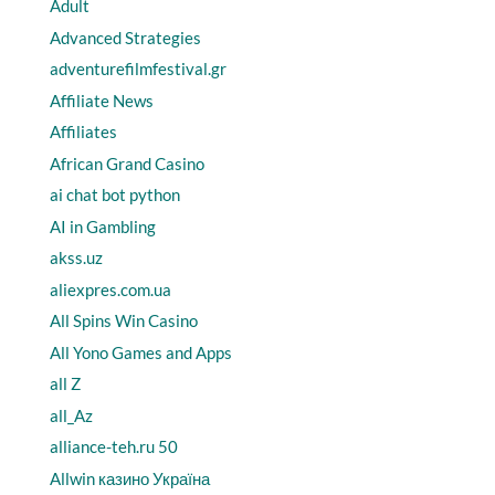
Adult
Advanced Strategies
adventurefilmfestival.gr
Affiliate News
Affiliates
African Grand Casino
ai chat bot python
AI in Gambling
akss.uz
aliexpres.com.ua
All Spins Win Casino
All Yono Games and Apps
all Z
all_Az
alliance-teh.ru 50
Allwin казино Україна