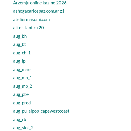
Ārzemju online kazino 2026
ashogacarlospaz.com.ar z1
ateliermasomi.com
attdistant.ru 20
aug_bh
aug_bt
aug_ch_1
aug_ipl
aug_mars
aug_mb_1
aug_mb_2
aug_pb+
aug_prod
aug_pu_aipop_capewestcoast
aug_rb
aug_slot_2