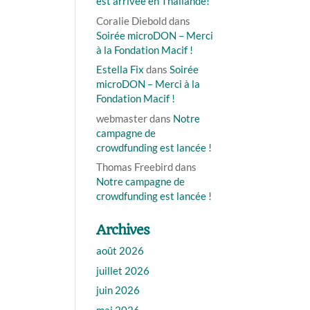
est arrivée en Thaïlande!
Coralie Diebold
dans
Soirée microDON – Merci
à la Fondation Macif !
Estella Fix
dans
Soirée
microDON – Merci à la
Fondation Macif !
webmaster
dans
Notre
campagne de
crowdfunding est lancée !
Thomas Freebird
dans
Notre campagne de
crowdfunding est lancée !
Archives
août 2026
juillet 2026
juin 2026
mai 2026