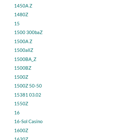
1450A Z
1480Z
15
1500 300baZ
1500A Z
1500allZ
1500BA_Z
1500BZ
1500Z
1500Z 50-50
15381 03.02
1550Z
16
16-Sol Casino
1600Z
1620Z