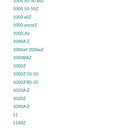
1000 50-50 allZ
1000 50-50Z
1000 allZ
1000 ancorZ
1000_Az
1000A Z
1000all 200baZ
1000BAZ
1000Z
1000Z 50-50
1000Z 80-20
1020A Z
1020Z
1090A Z
11
1140Z