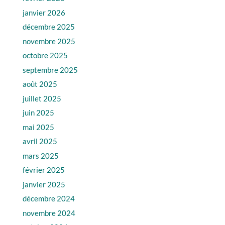
janvier 2026
décembre 2025
novembre 2025
octobre 2025
septembre 2025
août 2025
juillet 2025
juin 2025
mai 2025
avril 2025
mars 2025
février 2025
janvier 2025
décembre 2024
novembre 2024