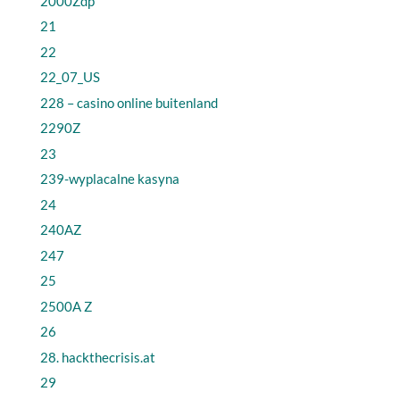
2000Zdp
21
22
22_07_US
228 – casino online buitenland
2290Z
23
239-wyplacalne kasyna
24
240AZ
247
25
2500A Z
26
28. hackthecrisis.at
29