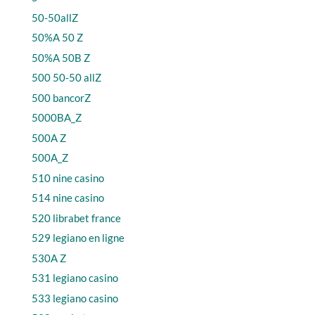
50-50allZ
50%A 50 Z
50%A 50B Z
500 50-50 allZ
500 bancorZ
5000BA_Z
500A Z
500A_Z
510 nine casino
514 nine casino
520 librabet france
529 legiano en ligne
530A Z
531 legiano casino
533 legiano casino