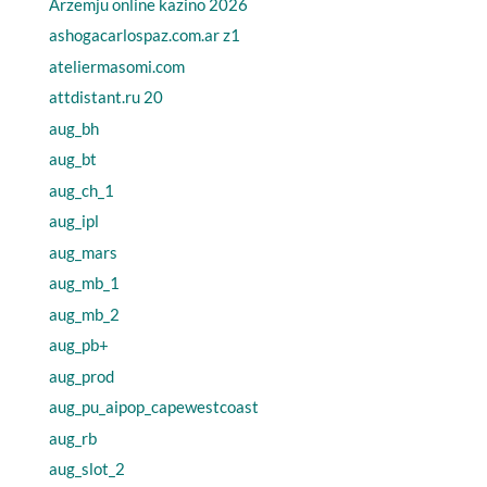
Ārzemju online kazino 2026
ashogacarlospaz.com.ar z1
ateliermasomi.com
attdistant.ru 20
aug_bh
aug_bt
aug_ch_1
aug_ipl
aug_mars
aug_mb_1
aug_mb_2
aug_pb+
aug_prod
aug_pu_aipop_capewestcoast
aug_rb
aug_slot_2