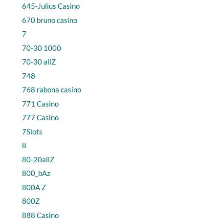
645-Julius Casino
670 bruno casino
7
70-30 1000
70-30 allZ
748
768 rabona casino
771 Casino
777 Casino
7Slots
8
80-20allZ
800_bAz
800A Z
800Z
888 Casino