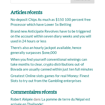
Articles récents
No-deposit Chips As much as $150 100 percent free
Processor which have Lower 5x Betting
Brand new Anticipate Revolves have to be triggered
on the account within seven diary weeks and you will
used in 24 hours or less
There’s also an hourly jackpot available, hence
generally surpasses $one,000
When you find yourself conventional winnings can
take months to clear, crypto distributions out-of
Bovada are usually canned within just ten full minutes
Greatest Online slots games for real Money: Finest
Slots to try out from the Gambling enterprises
Commentaires récents
Robert Alépée
dans
La pomme de terre du Népal est
arrivée en Thaïlande!