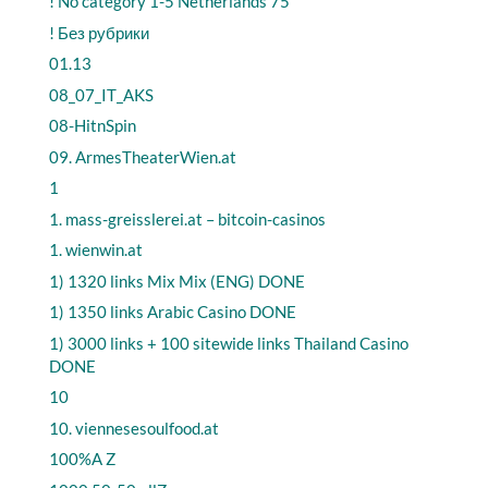
! No category 1-5 Netherlands 75
! Без рубрики
01.13
08_07_IT_AKS
08-HitnSpin
09. ArmesTheaterWien.at
1
1. mass-greisslerei.at – bitcoin-casinos
1. wienwin.at
1) 1320 links Mix Mix (ENG) DONE
1) 1350 links Arabic Casino DONE
1) 3000 links + 100 sitewide links Thailand Casino
DONE
10
10. viennesesoulfood.at
100%A Z