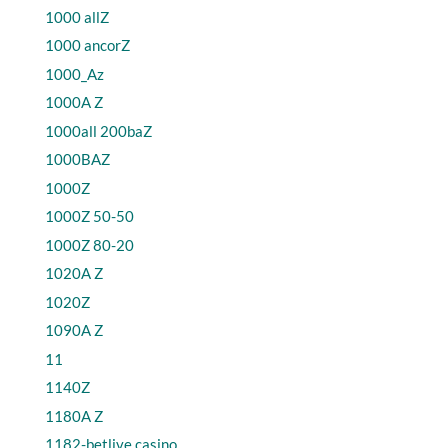
1000 allZ
1000 ancorZ
1000_Az
1000A Z
1000all 200baZ
1000BAZ
1000Z
1000Z 50-50
1000Z 80-20
1020A Z
1020Z
1090A Z
11
1140Z
1180A Z
1182-betlive casino