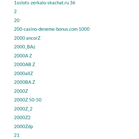
1xslots-zerkalo-skachat.ru 36
2
20
200-casino-deneme-bonus.com 1000
2000 ancorZ
2000_BAz
2000A Z
2000AB Z
2000allZ
2000BA Z
2000Z
2000Z 50-50
2000Z_2
2000Z2
2000Zdp
21