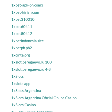
1xbet-apk-ph.com3
1xbet-kirish.com
1xbet310310
1xbet60411
1xbet80412
1xbetindonesia.site
1xbetph.ph2
1xcinta.org
1xslot.beregaevo.ru 100
1xslot.beregaevo.ru 4-8
1xSlots
1xslots app
1xSlots Argentina
1xSlots Argentina Oficial Online Casino
1xSlots Casino
1xSlots Casino Argentina