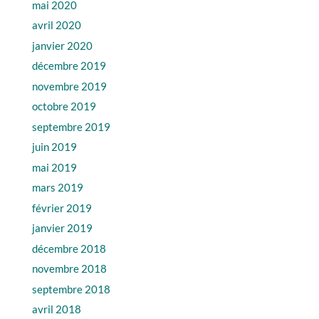
mai 2020
avril 2020
janvier 2020
décembre 2019
novembre 2019
octobre 2019
septembre 2019
juin 2019
mai 2019
mars 2019
février 2019
janvier 2019
décembre 2018
novembre 2018
septembre 2018
avril 2018