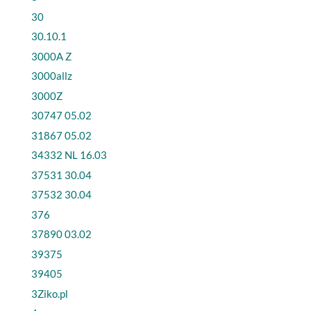
30
30.10.1
3000A Z
3000allz
3000Z
30747 05.02
31867 05.02
34332 NL 16.03
37531 30.04
37532 30.04
376
37890 03.02
39375
39405
3Ziko.pl