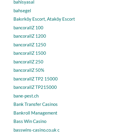
bahisyasal
bahsegel
Bakırköy Escort, Ataköy Escort
bancorallZ 100
bancorallZ 1200
bancorallZ 1250
bancorallZ 1500
bancorallZ 250
bancorallZ 50%
bancorallZ TP2 15000
bancorallZ TP215000
bane-pest.ch
Bank Transfer Casinos
Bankroll Management
Bass Win Casino
basswins-casino.co.uk c