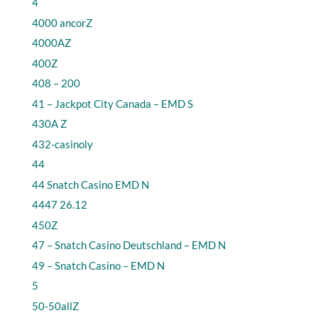
4
4000 ancorZ
4000AZ
400Z
408 – 200
41 – Jackpot City Canada – EMD S
430A Z
432-casinoly
44
44 Snatch Casino EMD N
4447 26.12
450Z
47 – Snatch Casino Deutschland – EMD N
49 – Snatch Casino – EMD N
5
50-50allZ