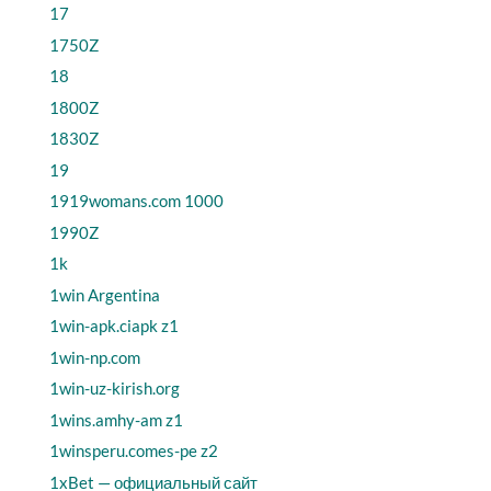
17
1750Z
18
1800Z
1830Z
19
1919womans.com 1000
1990Z
1k
1win Argentina
1win-apk.ciapk z1
1win-np.com
1win-uz-kirish.org
1wins.amhy-am z1
1winsperu.comes-pe z2
1xBet — официальный сайт