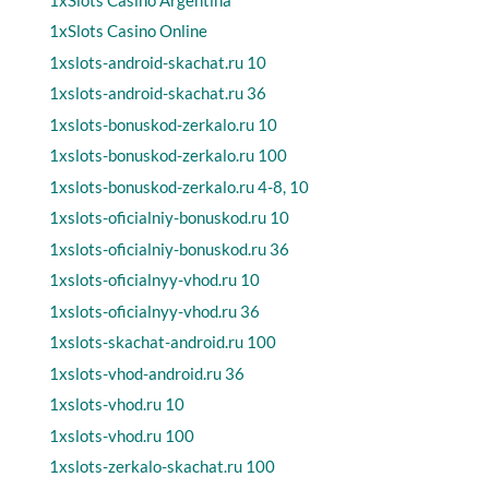
1xSlots Casino Online
1xslots-android-skachat.ru 10
1xslots-android-skachat.ru 36
1xslots-bonuskod-zerkalo.ru 10
1xslots-bonuskod-zerkalo.ru 100
1xslots-bonuskod-zerkalo.ru 4-8, 10
1xslots-oficialniy-bonuskod.ru 10
1xslots-oficialniy-bonuskod.ru 36
1xslots-oficialnyy-vhod.ru 10
1xslots-oficialnyy-vhod.ru 36
1xslots-skachat-android.ru 100
1xslots-vhod-android.ru 36
1xslots-vhod.ru 10
1xslots-vhod.ru 100
1xslots-zerkalo-skachat.ru 100