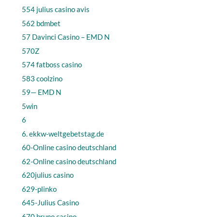
554 julius casino avis
562 bdmbet
57 Davinci Casino – EMD N
570Z
574 fatboss casino
583 coolzino
59— EMD N
5win
6
6. ekkw-weltgebetstag.de
60-Online casino deutschland
62-Online casino deutschland
620julius casino
629-plinko
645-Julius Casino
670 bruno casino