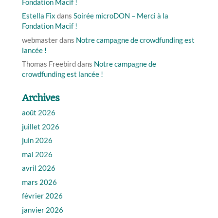
Fondation Macif !
Estella Fix
dans
Soirée microDON – Merci à la
Fondation Macif !
webmaster
dans
Notre campagne de crowdfunding est
lancée !
Thomas Freebird
dans
Notre campagne de
crowdfunding est lancée !
Archives
août 2026
juillet 2026
juin 2026
mai 2026
avril 2026
mars 2026
février 2026
janvier 2026