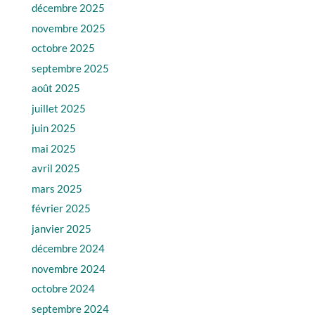
décembre 2025
novembre 2025
octobre 2025
septembre 2025
août 2025
juillet 2025
juin 2025
mai 2025
avril 2025
mars 2025
février 2025
janvier 2025
décembre 2024
novembre 2024
octobre 2024
septembre 2024