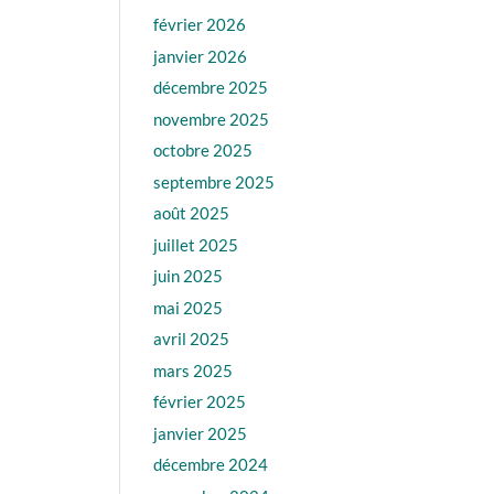
février 2026
janvier 2026
décembre 2025
novembre 2025
octobre 2025
septembre 2025
août 2025
juillet 2025
juin 2025
mai 2025
avril 2025
mars 2025
février 2025
janvier 2025
décembre 2024