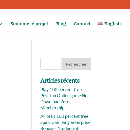
Soutenir le projet
Blog
Contact
English
Articles récents
Play 100 percent free
Position Online game No
Download Zero
Membership
All of us 100 percent free
Spins Gambling enterprise
Bonuses No-deposit