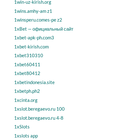
1win-uz-kirish.org
1wins.amhy-am z1
1winsperu.comes-pe z2
1xBet — официальный сайт
1xbet-apk-ph.com3
1xbet-kirish.com
1xbet310310
1xbet60411
1xbet80412
1xbetindonesia.site
1xbetph.ph2
1xcinta.org
1xslot.beregaevo.ru 100
1xslot.beregaevo.ru 4-8
1xSlots
1xslots app