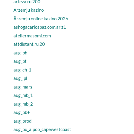
arteza.ru 200
Ārzemju kazino
Ārzemju online kazino 2026
ashogacarlospaz.com.ar z1
ateliermasomi.com
attdistant.ru 20
aug_bh
aug_bt
aug_ch_1
aug_ipl
aug_mars
aug_mb_1
aug_mb_2
aug_pb+
aug_prod
aug_pu_aipop_capewestcoast