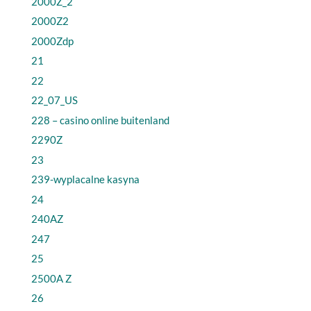
2000Z_2
2000Z2
2000Zdp
21
22
22_07_US
228 – casino online buitenland
2290Z
23
239-wyplacalne kasyna
24
240AZ
247
25
2500A Z
26