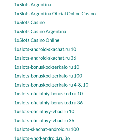
1xSlots Argentina
1xSlots Argentina Oficial Online Casino
1xSlots Casino
1xSlots Casino Argentina
1xSlots Casino Online
1xslots-android-skachat.ru 10
1xslots-android-skachat.ru 36
1xslots-bonuskod-zerkalo.ru 10
1xslots-bonuskod-zerkalo.ru 100
1xslots-bonuskod-zerkalo.ru 4-8, 10
1xslots-oficialniy-bonuskod.ru 10
1xslots-oficialniy-bonuskod.ru 36
1xslots-oficialnyy-vhod.ru 10
1xslots-oficialnyy-vhod.ru 36
1xslots-skachat-android.ru 100
1xslots-vhod-android.ru 36