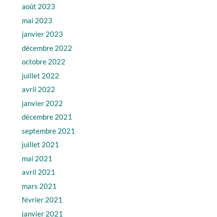
août 2023
mai 2023
janvier 2023
décembre 2022
octobre 2022
juillet 2022
avril 2022
janvier 2022
décembre 2021
septembre 2021
juillet 2021
mai 2021
avril 2021
mars 2021
février 2021
janvier 2021