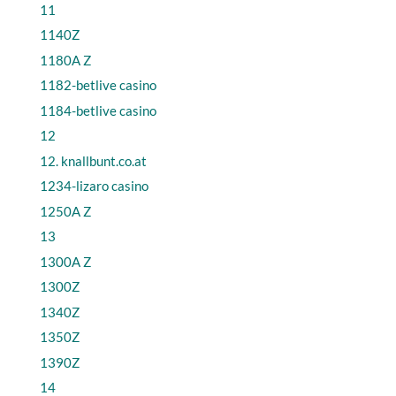
11
1140Z
1180A Z
1182-betlive casino
1184-betlive casino
12
12. knallbunt.co.at
1234-lizaro casino
1250A Z
13
1300A Z
1300Z
1340Z
1350Z
1390Z
14