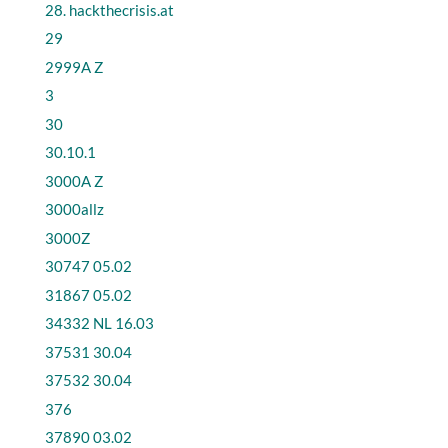
28. hackthecrisis.at
29
2999A Z
3
30
30.10.1
3000A Z
3000allz
3000Z
30747 05.02
31867 05.02
34332 NL 16.03
37531 30.04
37532 30.04
376
37890 03.02