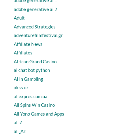
adobe generative ai 1
adobe generative ai 2
Adult
Advanced Strategies
adventurefilmfestival.gr
Affiliate News
Affiliates
African Grand Casino
ai chat bot python
AI in Gambling
akss.uz
aliexpres.com.ua
All Spins Win Casino
All Yono Games and Apps
all Z
all_Az