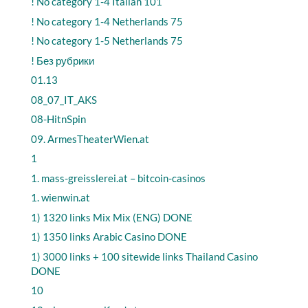
! No category 1-4 Italian 101
! No category 1-4 Netherlands 75
! No category 1-5 Netherlands 75
! Без рубрики
01.13
08_07_IT_AKS
08-HitnSpin
09. ArmesTheaterWien.at
1
1. mass-greisslerei.at – bitcoin-casinos
1. wienwin.at
1) 1320 links Mix Mix (ENG) DONE
1) 1350 links Arabic Casino DONE
1) 3000 links + 100 sitewide links Thailand Casino
DONE
10