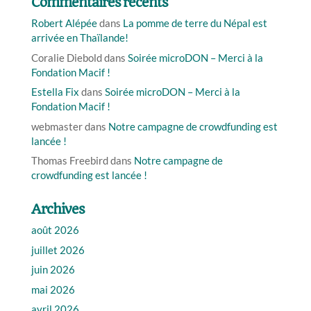
Commentaires récents
Robert Alépée
dans
La pomme de terre du Népal est
arrivée en Thaïlande!
Coralie Diebold
dans
Soirée microDON – Merci à la
Fondation Macif !
Estella Fix
dans
Soirée microDON – Merci à la
Fondation Macif !
webmaster
dans
Notre campagne de crowdfunding est
lancée !
Thomas Freebird
dans
Notre campagne de
crowdfunding est lancée !
Archives
août 2026
juillet 2026
juin 2026
mai 2026
avril 2026