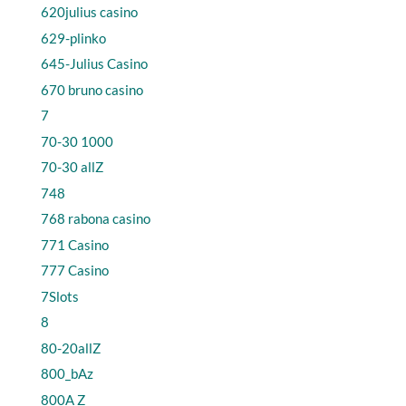
620julius casino
629-plinko
645-Julius Casino
670 bruno casino
7
70-30 1000
70-30 allZ
748
768 rabona casino
771 Casino
777 Casino
7Slots
8
80-20allZ
800_bAz
800A Z