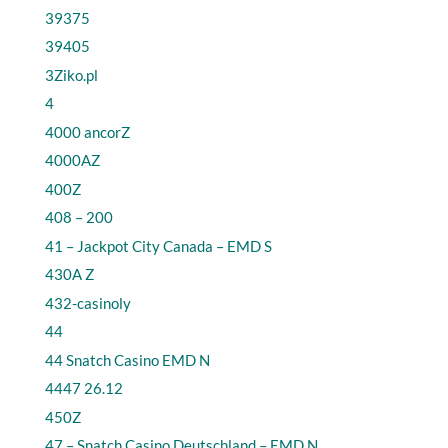
39375
39405
3Ziko.pl
4
4000 ancorZ
4000AZ
400Z
408 – 200
41 – Jackpot City Canada – EMD S
430A Z
432-casinoly
44
44 Snatch Casino EMD N
4447 26.12
450Z
47 – Snatch Casino Deutschland – EMD N