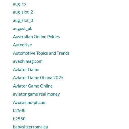
aug_rb
aug_slot_2
aug_slot_3
august_pb
Australian Online Pokies
Autodrive
Automotive Topics and Trends
avadhimag.com
Aviator Game
Aviator Game Ghana 2025
Aviator Game Online
aviator game real money
Avocasino-pt.com
b2500
b2550
babysitterroma.eu