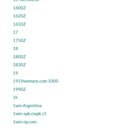
1600Z
1620Z
1650Z
17
1750Z
18
1800Z
1830Z
19
1919womans.com 1000
1990Z
1k
1win Argentina
1win-apk.ciapk z1
1win-np.com