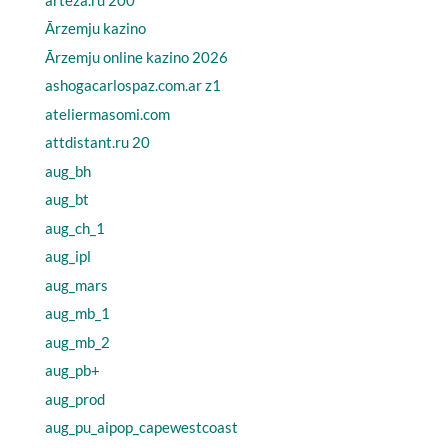
Ārzemju kazino
Ārzemju online kazino 2026
ashogacarlospaz.com.ar z1
ateliermasomi.com
attdistant.ru 20
aug_bh
aug_bt
aug_ch_1
aug_ipl
aug_mars
aug_mb_1
aug_mb_2
aug_pb+
aug_prod
aug_pu_aipop_capewestcoast