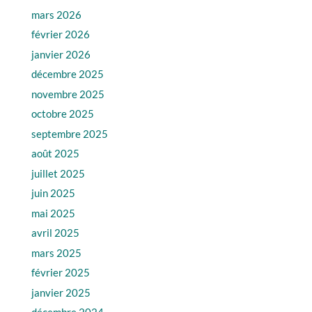
mars 2026
février 2026
janvier 2026
décembre 2025
novembre 2025
octobre 2025
septembre 2025
août 2025
juillet 2025
juin 2025
mai 2025
avril 2025
mars 2025
février 2025
janvier 2025