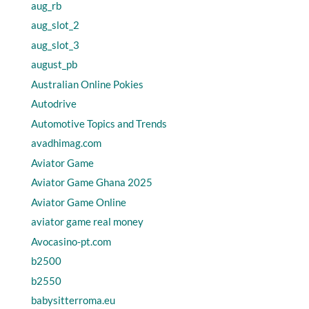
aug_rb
aug_slot_2
aug_slot_3
august_pb
Australian Online Pokies
Autodrive
Automotive Topics and Trends
avadhimag.com
Aviator Game
Aviator Game Ghana 2025
Aviator Game Online
aviator game real money
Avocasino-pt.com
b2500
b2550
babysitterroma.eu