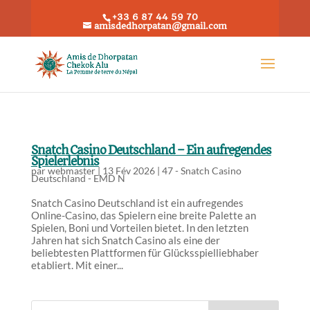
+33 6 87 44 59 70
amisdedhorpatan@gmail.com
Snatch Casino Deutschland – Ein aufregendes
Spielerlebnis
par
webmaster
|
13 Fév 2026
|
47 - Snatch Casino
Deutschland - EMD N
Snatch Casino Deutschland ist ein aufregendes
Online-Casino, das Spielern eine breite Palette an
Spielen, Boni und Vorteilen bietet. In den letzten
Jahren hat sich Snatch Casino als eine der
beliebtesten Plattformen für Glücksspielliebhaber
etabliert. Mit einer...