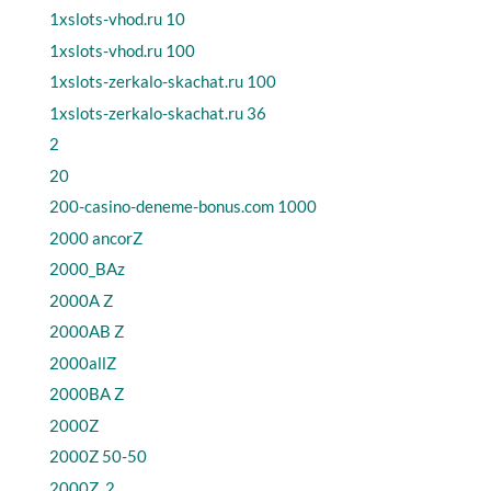
1xslots-vhod.ru 10
1xslots-vhod.ru 100
1xslots-zerkalo-skachat.ru 100
1xslots-zerkalo-skachat.ru 36
2
20
200-casino-deneme-bonus.com 1000
2000 ancorZ
2000_BAz
2000A Z
2000AB Z
2000allZ
2000BA Z
2000Z
2000Z 50-50
2000Z_2