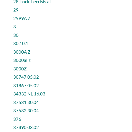
28. hackthecrisis.at
29
2999A Z
3
30
30.10.1
3000A Z
3000allz
3000Z
30747 05.02
31867 05.02
34332 NL 16.03
37531 30.04
37532 30.04
376
37890 03.02