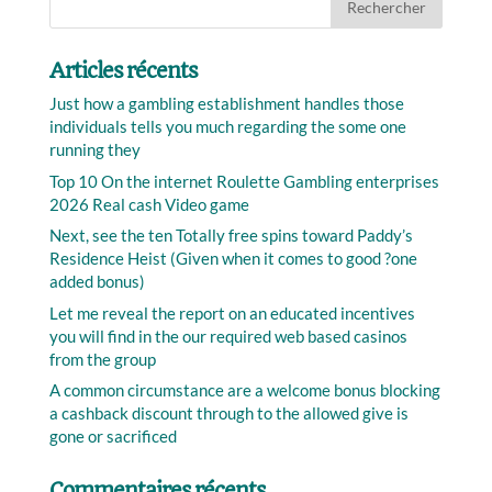
Articles récents
Just how a gambling establishment handles those
individuals tells you much regarding the some one
running they
Top 10 On the internet Roulette Gambling enterprises
2026 Real cash Video game
Next, see the ten Totally free spins toward Paddy’s
Residence Heist (Given when it comes to good ?one
added bonus)
Let me reveal the report on an educated incentives
you will find in the our required web based casinos
from the group
A common circumstance are a welcome bonus blocking
a cashback discount through to the allowed give is
gone or sacrificed
Commentaires récents