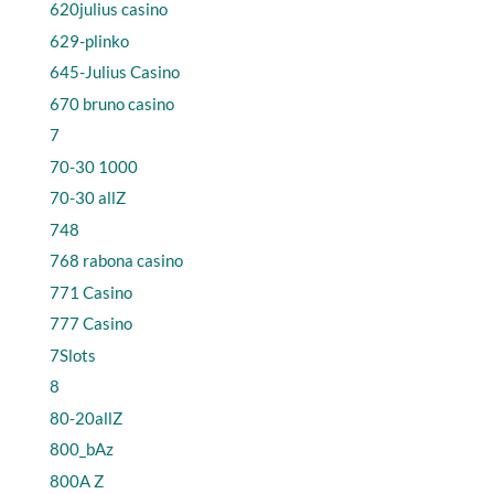
620julius casino
629-plinko
645-Julius Casino
670 bruno casino
7
70-30 1000
70-30 allZ
748
768 rabona casino
771 Casino
777 Casino
7Slots
8
80-20allZ
800_bAz
800A Z