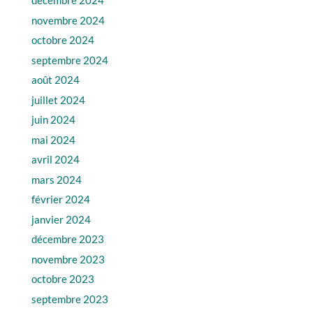
décembre 2024
novembre 2024
octobre 2024
septembre 2024
août 2024
juillet 2024
juin 2024
mai 2024
avril 2024
mars 2024
février 2024
janvier 2024
décembre 2023
novembre 2023
octobre 2023
septembre 2023