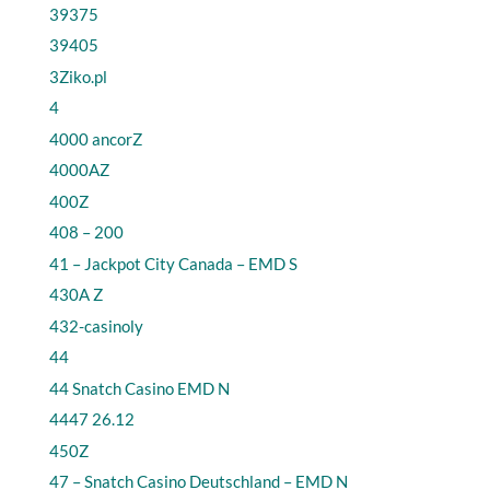
39375
39405
3Ziko.pl
4
4000 ancorZ
4000AZ
400Z
408 – 200
41 – Jackpot City Canada – EMD S
430A Z
432-casinoly
44
44 Snatch Casino EMD N
4447 26.12
450Z
47 – Snatch Casino Deutschland – EMD N