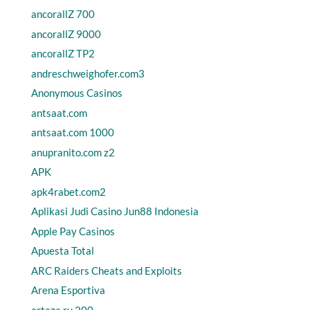
ancorallZ 700
ancorallZ 9000
ancorallZ TP2
andreschweighofer.com3
Anonymous Casinos
antsaat.com
antsaat.com 1000
anupranito.com z2
APK
apk4rabet.com2
Aplikasi Judi Casino Jun88 Indonesia
Apple Pay Casinos
Apuesta Total
ARC Raiders Cheats and Exploits
Arena Esportiva
arteza.ru 200