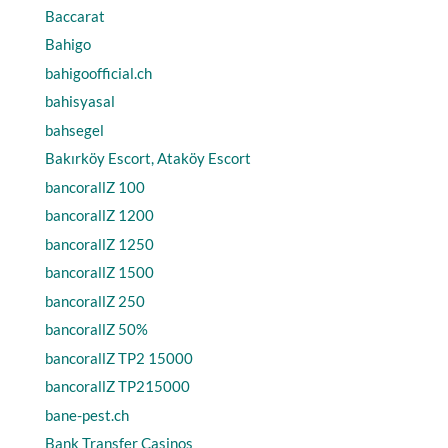
Baccarat
Bahigo
bahigoofficial.ch
bahisyasal
bahsegel
Bakırköy Escort, Ataköy Escort
bancorallZ 100
bancorallZ 1200
bancorallZ 1250
bancorallZ 1500
bancorallZ 250
bancorallZ 50%
bancorallZ TP2 15000
bancorallZ TP215000
bane-pest.ch
Bank Transfer Casinos