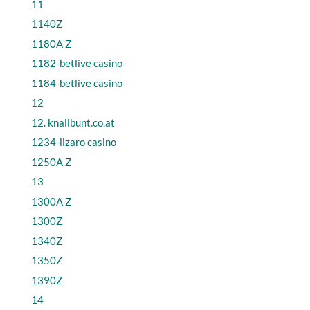
11
1140Z
1180A Z
1182-betlive casino
1184-betlive casino
12
12. knallbunt.co.at
1234-lizaro casino
1250A Z
13
1300A Z
1300Z
1340Z
1350Z
1390Z
14