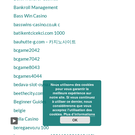
Bankroll Management
Bass Win Casino
basswins-casino.co.uk c
batikentcicekci.com 1000
bauhutte-g.com – 카지노사이트
bcgame2042
bcgame7042
bcgame8043
bcgames4044
bedava-slot-oyna.org 1000 (2)
Nous utilisons des cookies
pour vous garantir la
beethecity.com
meilleure expérience sur
notre site. Si vous continuez
Beginner Guides
à utiliser ce dernier, nous
considérerons que vous
belgie
acceptez l'utilisation des
cookies.
Plus d’informations
Bella Casino
OK
beregaevo.ru 100