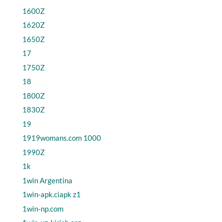
1600Z
1620Z
1650Z
17
1750Z
18
1800Z
1830Z
19
1919womans.com 1000
1990Z
1k
1win Argentina
1win-apk.ciapk z1
1win-np.com