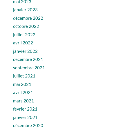
mai 2023
janvier 2023
décembre 2022
octobre 2022
juillet 2022
avril 2022
janvier 2022
décembre 2021
septembre 2021
juillet 2021
mai 2021
avril 2021
mars 2021
février 2021
janvier 2021
décembre 2020