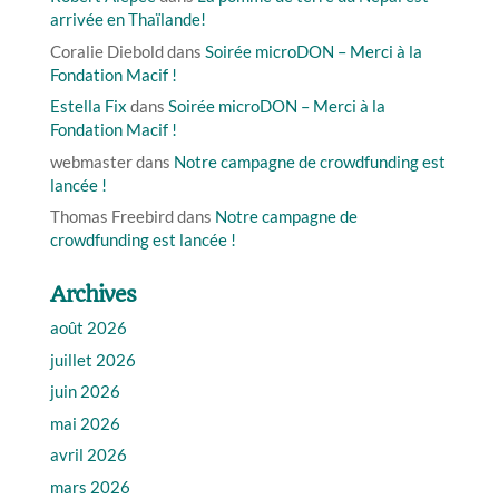
arrivée en Thaïlande!
Coralie Diebold
dans
Soirée microDON – Merci à la
Fondation Macif !
Estella Fix
dans
Soirée microDON – Merci à la
Fondation Macif !
webmaster
dans
Notre campagne de crowdfunding est
lancée !
Thomas Freebird
dans
Notre campagne de
crowdfunding est lancée !
Archives
août 2026
juillet 2026
juin 2026
mai 2026
avril 2026
mars 2026