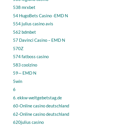
538 mrxbet
54 HugoBets Casino -EMD N
554 julius casino avis
562 bdmbet
57 Davinci Casino – EMD N
570Z
574 fatboss casino
583 coolzino
59— EMD N
5win
6
6. ekkw-weltgebetstag.de
60-Online casino deutschland
62-Online casino deutschland
620julius casino