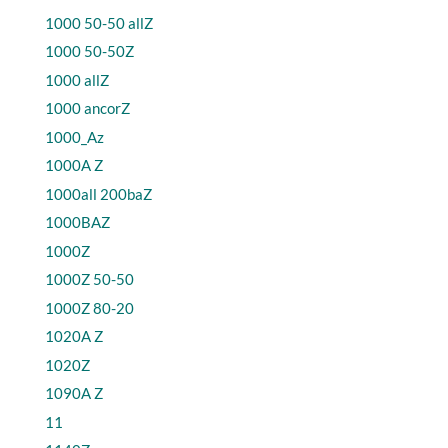
1000 50-50 allZ
1000 50-50Z
1000 allZ
1000 ancorZ
1000_Az
1000A Z
1000all 200baZ
1000BAZ
1000Z
1000Z 50-50
1000Z 80-20
1020A Z
1020Z
1090A Z
11