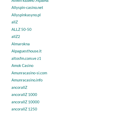
Allwin казино Україна
Allyspin-casino.net
Allyspinkasyno.pl
allZ
ALLZ 50-50
allZ2
Almarokna
Alpaguesthouse.it
altosfm.com.ve z1
Amok Casino
Amunracasino-si.com
Amunracasino.info
ancorallZ
ancorallZ 1000
ancorallZ 10000
ancorallZ 1250