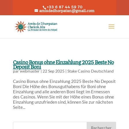
+33 6 87 44 59 70
amisdedhorpatan@gmail.com
Casino Bonus ohne Einzahlung 2025 Beste No
Deposit Boni
par
webmaster
|
22 Sep 2025
|
Stake Casino Deutschland
Casino Bonus ohne Einzahlung 2025 Beste No Deposit
Boni Die Höhe des Bonusguthabens für Boni ohne
Einzahlung und alle anderen Boni liegt im Ermessen
des Casinos. Wenn Sie mit der Höhe eines Bonus ohne
Einzahlung unzufrieden sind, können Sie zur nächsten
Seite...