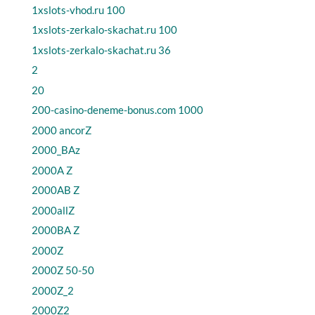
1xslots-vhod.ru 100
1xslots-zerkalo-skachat.ru 100
1xslots-zerkalo-skachat.ru 36
2
20
200-casino-deneme-bonus.com 1000
2000 ancorZ
2000_BAz
2000A Z
2000AB Z
2000allZ
2000BA Z
2000Z
2000Z 50-50
2000Z_2
2000Z2