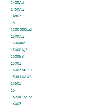
1400A Z
1450A Z
1480Z
15
1500 300baZ
1500A Z
1500allZ
1500BA_Z
1500BZ
1500Z
1500Z 50-50
15381 03.02
1550Z
16
16-Sol Casino
1600Z