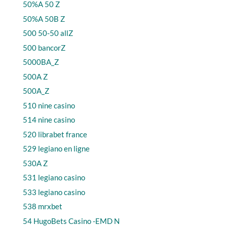
50%A 50 Z
50%A 50B Z
500 50-50 allZ
500 bancorZ
5000BA_Z
500A Z
500A_Z
510 nine casino
514 nine casino
520 librabet france
529 legiano en ligne
530A Z
531 legiano casino
533 legiano casino
538 mrxbet
54 HugoBets Casino -EMD N