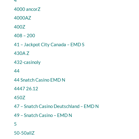
4
4000 ancorZ
4000AZ
400Z
408 – 200
41 – Jackpot City Canada – EMD S
430A Z
432-casinoly
44
44 Snatch Casino EMD N
4447 26.12
450Z
47 – Snatch Casino Deutschland – EMD N
49 – Snatch Casino – EMD N
5
50-50allZ