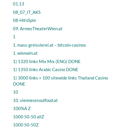
01.13
08_07_IT_AKS
08-HitnSpin
09. ArmesTheaterWien.at
1
1. mass-greisslerei.at – bitcoin-casinos
1. wienwin.at
1) 1320 links Mix Mix (ENG) DONE
1) 1350 links Arabic Casino DONE
1) 3000 links + 100 sitewide links Thailand Casino
DONE
10
10. viennesesoulfood.at
100%A Z
1000 50-50 allZ
1000 50-50Z