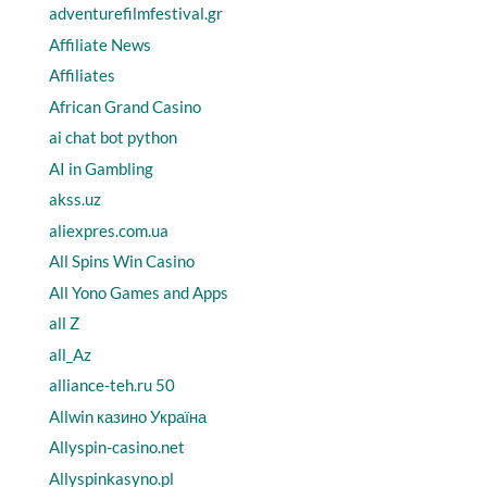
adventurefilmfestival.gr
Affiliate News
Affiliates
African Grand Casino
ai chat bot python
AI in Gambling
akss.uz
aliexpres.com.ua
All Spins Win Casino
All Yono Games and Apps
all Z
all_Az
alliance-teh.ru 50
Allwin казино Україна
Allyspin-casino.net
Allyspinkasyno.pl