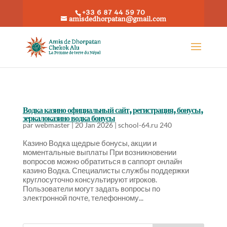
+33 6 87 44 59 70
amisdedhorpatan@gmail.com
Водка казино официальный сайт, регистрация, бонусы,
зеркалоказино водка бонусы
par
webmaster
|
20 Jan 2026
|
school-64.ru 240
Казино Водка щедрые бонусы, акции и
моментальные выплаты При возникновении
вопросов можно обратиться в саппорт онлайн
казино Водка. Специалисты службы поддержки
круглосуточно консультируют игроков.
Пользователи могут задать вопросы по
электронной почте, телефонному...