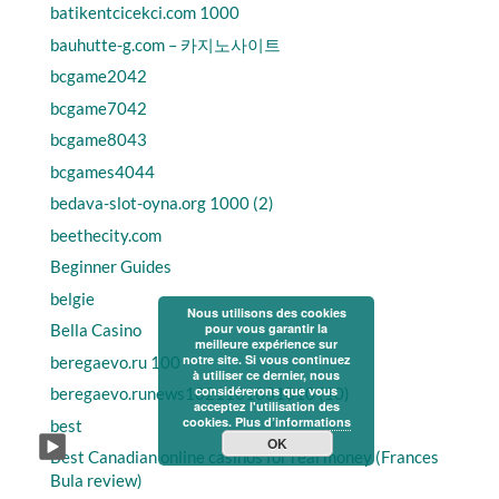
batikentcicekci.com 1000
bauhutte-g.com – 카지노사이트
bcgame2042
bcgame7042
bcgame8043
bcgames4044
bedava-slot-oyna.org 1000 (2)
beethecity.com
Beginner Guides
belgie
Nous utilisons des cookies
Bella Casino
pour vous garantir la
meilleure expérience sur
notre site. Si vous continuez
beregaevo.ru 100
à utiliser ce dernier, nous
considérerons que vous
beregaevo.runews1021101031010 (10)
acceptez l'utilisation des
cookies.
Plus d’informations
best
OK
Best Canadian online casinos for real money (Frances
Bula review)