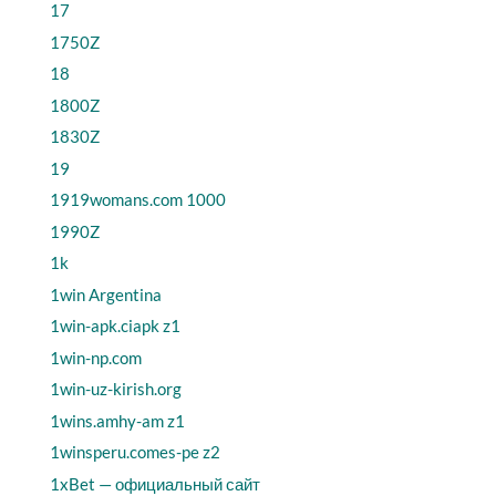
17
1750Z
18
1800Z
1830Z
19
1919womans.com 1000
1990Z
1k
1win Argentina
1win-apk.ciapk z1
1win-np.com
1win-uz-kirish.org
1wins.amhy-am z1
1winsperu.comes-pe z2
1xBet — официальный сайт