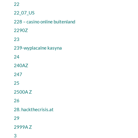
22
22_07_US
228 – casino online buitenland
2290Z
23
239-wyplacalne kasyna
24
240AZ
247
25
2500A Z
26
28. hackthecrisis.at
29
2999A Z
3