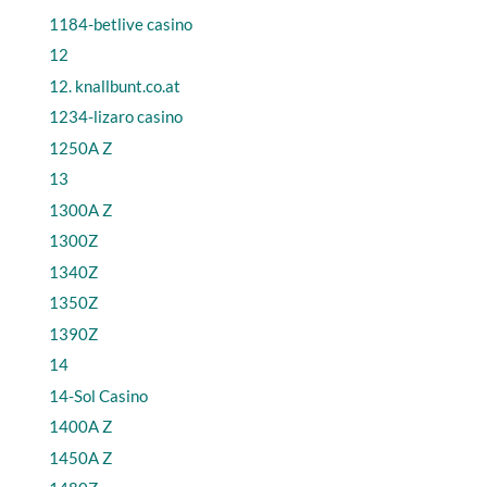
1184-betlive casino
12
12. knallbunt.co.at
1234-lizaro casino
1250A Z
13
1300A Z
1300Z
1340Z
1350Z
1390Z
14
14-Sol Casino
1400A Z
1450A Z