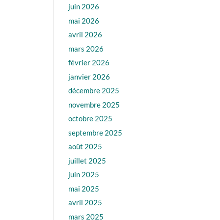
juin 2026
mai 2026
avril 2026
mars 2026
février 2026
janvier 2026
décembre 2025
novembre 2025
octobre 2025
septembre 2025
août 2025
juillet 2025
juin 2025
mai 2025
avril 2025
mars 2025