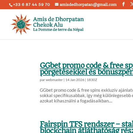
+33 6 87 44 59 70
amisdedhorpatan@gmail.com
GGbet promo code & free spi
pörgetésekkel és bónuszpé
par
webmaster
|
14 Jan 2026
|
1830Z
GGbet promo code & free spins exkluzív ajánla
sokkal specifikusabbak, így még különlegesebb é
azokat kihasználni a fogadásaikban....
Fairspin TFS rendszer – st
blockchain átláthatóság rés