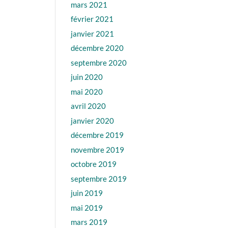
mars 2021
février 2021
janvier 2021
décembre 2020
septembre 2020
juin 2020
mai 2020
avril 2020
janvier 2020
décembre 2019
novembre 2019
octobre 2019
septembre 2019
juin 2019
mai 2019
mars 2019