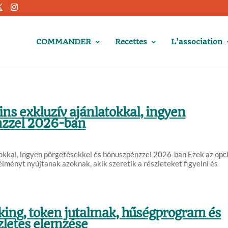
COMMANDER
Recettes
L’association
ns exkluzív ajánlatokkal, ingyen
nzzel 2026-ban
tokkal, ingyen pörgetésekkel és bónuszpénzzel 2026-ban Ezek az opc
lményt nyújtanak azoknak, akik szeretik a részleteket figyelni és
aking, token jutalmak, hűségprogram és
zletes elemzése