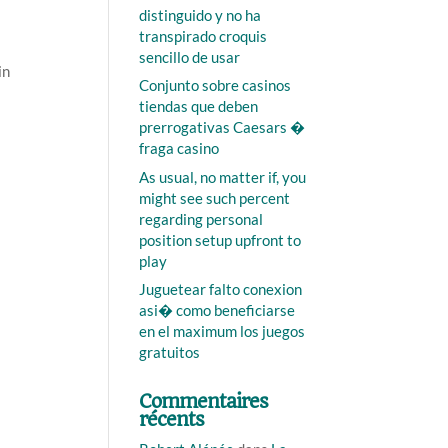
distinguido y no ha
transpirado croquis
sencillo de usar
in
Conjunto sobre casinos
tiendas que deben
prerrogativas Caesars �
fraga casino
As usual, no matter if, you
might see such percent
regarding personal
position setup upfront to
play
Juguetear falto conexion
asi� como beneficiarse
en el maximum los juegos
gratuitos
Commentaires
récents