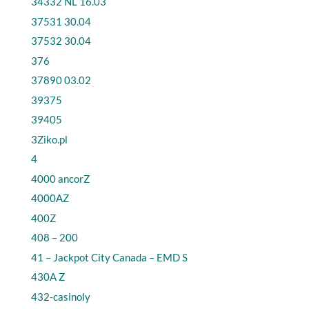
34332 NL 16.03
37531 30.04
37532 30.04
376
37890 03.02
39375
39405
3Ziko.pl
4
4000 ancorZ
4000AZ
400Z
408 – 200
41 – Jackpot City Canada – EMD S
430A Z
432-casinoly