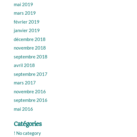
mai 2019
mars 2019
février 2019
janvier 2019
décembre 2018
novembre 2018
septembre 2018
avril 2018
septembre 2017
mars 2017
novembre 2016
septembre 2016
mai 2016
Catégories
! No category