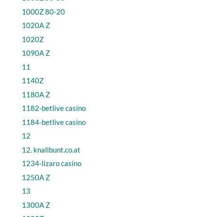
1000Z 80-20
1020A Z
1020Z
1090A Z
11
1140Z
1180A Z
1182-betlive casino
1184-betlive casino
12
12. knallbunt.co.at
1234-lizaro casino
1250A Z
13
1300A Z