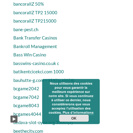
bancorallZ 50%
bancorallZ TP2 15000
bancorallZ TP215000
bane-pest.ch
Bank Transfer Casinos
Bankroll Management
Bass Win Casino
basswins-casino.co.uk c
batikentcicekci.com 1000
bauhutte-g.com – 카지노사이트
Nous utilisons des cookies
pour vous garantir la
bcgame2042
meilleure expérience sur
notre site. Si vous continuez
bcgame7042
à utiliser ce dernier, nous
considérerons que vous
bcgame8043
acceptez l'utilisation des
cookies.
Plus d’informations
bcgames4044
OK
bedava-slot-oyna.org 1000 (2)
beethecity.com