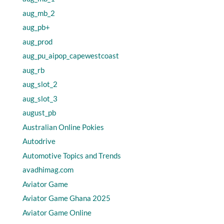
aug_mb_2
aug_pb+
aug_prod
aug_pu_aipop_capewestcoast
aug_rb
aug_slot_2
aug_slot_3
august_pb
Australian Online Pokies
Autodrive
Automotive Topics and Trends
avadhimag.com
Aviator Game
Aviator Game Ghana 2025
Aviator Game Online