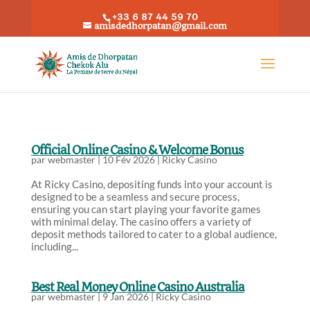
+33 6 87 44 59 70
amisdedhorpatan@gmail.com
Official Online Casino & Welcome Bonus
par
webmaster
|
10 Fév 2026
|
Ricky Casino
At Ricky Casino, depositing funds into your account is
designed to be a seamless and secure process,
ensuring you can start playing your favorite games
with minimal delay. The casino offers a variety of
deposit methods tailored to cater to a global audience,
including...
Best Real Money Online Casino Australia
par
webmaster
|
9 Jan 2026
|
Ricky Casino