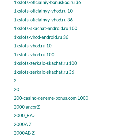
1xslots-oficialniy-bonuskod.ru 36
1xslots-oficialnyy-vhod.ru 10
1xslots-oficialnyy-vhod.ru 36
1xslots-skachat-android.ru 100
1xslots-vhod-android.ru 36
1xslots-vhod.ru 10
1xslots-vhod.ru 100
1xslots-zerkalo-skachat.ru 100
1xslots-zerkalo-skachat.ru 36
2
20
200-casino-deneme-bonus.com 1000
2000 ancorZ
2000_BAz
2000A Z
2000AB Z