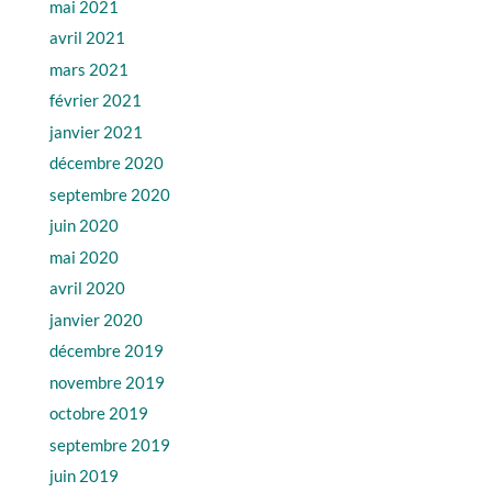
mai 2021
avril 2021
mars 2021
février 2021
janvier 2021
décembre 2020
septembre 2020
juin 2020
mai 2020
avril 2020
janvier 2020
décembre 2019
novembre 2019
octobre 2019
septembre 2019
juin 2019