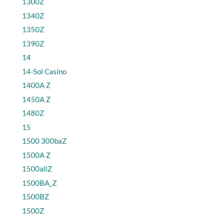
1300Z
1340Z
1350Z
1390Z
14
14-Sol Casino
1400A Z
1450A Z
1480Z
15
1500 300baZ
1500A Z
1500allZ
1500BA_Z
1500BZ
1500Z