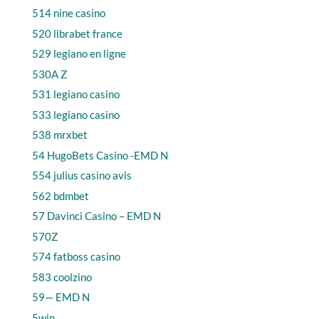
514 nine casino
520 librabet france
529 legiano en ligne
530A Z
531 legiano casino
533 legiano casino
538 mrxbet
54 HugoBets Casino -EMD N
554 julius casino avis
562 bdmbet
57 Davinci Casino – EMD N
570Z
574 fatboss casino
583 coolzino
59— EMD N
5win