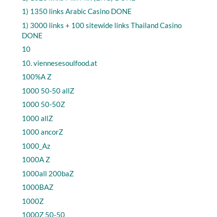
1) 1350 links Arabic Casino DONE
1) 3000 links + 100 sitewide links Thailand Casino
DONE
10
10. viennesesoulfood.at
100%A Z
1000 50-50 allZ
1000 50-50Z
1000 allZ
1000 ancorZ
1000_Az
1000A Z
1000all 200baZ
1000BAZ
1000Z
1000Z 50-50