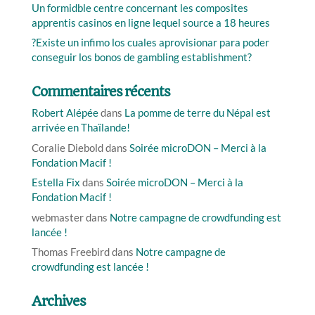
Un formidble centre concernant les composites
apprentis casinos en ligne lequel source a 18 heures
?Existe un infimo los cuales aprovisionar para poder
conseguir los bonos de gambling establishment?
Commentaires récents
Robert Alépée
dans
La pomme de terre du Népal est
arrivée en Thaïlande!
Coralie Diebold
dans
Soirée microDON – Merci à la
Fondation Macif !
Estella Fix
dans
Soirée microDON – Merci à la
Fondation Macif !
webmaster
dans
Notre campagne de crowdfunding est
lancée !
Thomas Freebird
dans
Notre campagne de
crowdfunding est lancée !
Archives