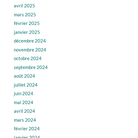
avril 2025
mars 2025
février 2025
janvier 2025
décembre 2024
novembre 2024
octobre 2024
septembre 2024
août 2024
juillet 2024
juin 2024
mai 2024
avril 2024
mars 2024
février 2024
janvier 2024