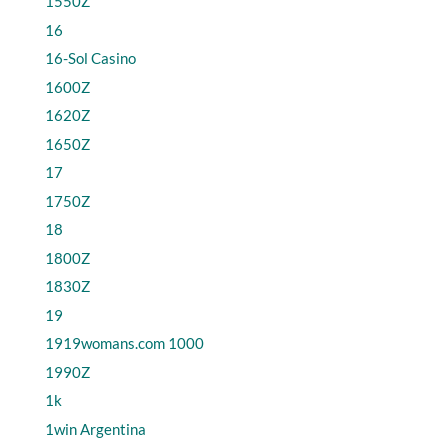
1550Z
16
16-Sol Casino
1600Z
1620Z
1650Z
17
1750Z
18
1800Z
1830Z
19
1919womans.com 1000
1990Z
1k
1win Argentina