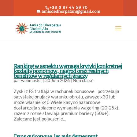
+33 6 87 44 59 70
amisdedhorpatan@gmail.com
Ranking w aspektu wymaga krytyki konkretnej
ksztalty poziomow, nagrod oraz realnych
benefitow w regularnych graczy
par
webmaster
|
30 Juin 2026
|
Non classé
Zyski z FS trafiaja w rachunek bonusowe i potrzebuja
satysfakcjonujacy warunku obrotu, zawsze x30 lub
moze wlasnie x40 Wiele kasyno hazardowe
dostarczaja splacone wymagania wagering (20-25x),
razem z rozne stawiaja premium bariery (50x+).
Zalecane jest polaczenie...
Dans quiconque, les avis demeurent