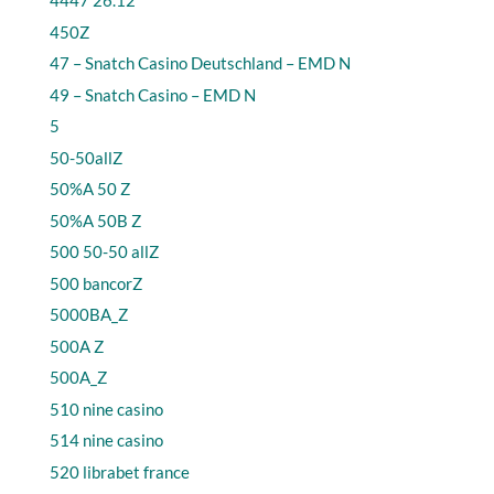
4447 26.12
450Z
47 – Snatch Casino Deutschland – EMD N
49 – Snatch Casino – EMD N
5
50-50allZ
50%A 50 Z
50%A 50B Z
500 50-50 allZ
500 bancorZ
5000BA_Z
500A Z
500A_Z
510 nine casino
514 nine casino
520 librabet france