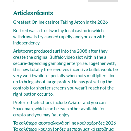
Articles récents
Greatest Online casinos Taking Jeton in the 2026
Betfred was a trustworthy local casino in which
withdrawals try canned rapidly and you can with
independency
Aristocrat produced surf into the 2008 after they
create the original Buffalo video slot within the a
secure-depending gambling enterprise. Together with,
this new totally free revolves incentive bullet would be
very worthwhile, especially when nuts multipliers line-
up to bring about large profits. He has got set up the
controls for shorter screens you wear’t reach not the
right button occur to.
Preferred selections include Aviator and you can
Spaceman, which can be each other available for
crypto and you may fiat enjoy
Τα καλύτερα αυστραλιανά online κουλοχέρηδες 2026
Τα καλύτερα κουλοχέρηδες με πραγματικό εισόδημα