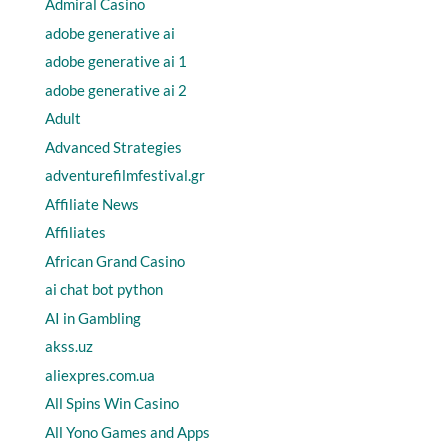
Admiral Casino
adobe generative ai
adobe generative ai 1
adobe generative ai 2
Adult
Advanced Strategies
adventurefilmfestival.gr
Affiliate News
Affiliates
African Grand Casino
ai chat bot python
AI in Gambling
akss.uz
aliexpres.com.ua
All Spins Win Casino
All Yono Games and Apps