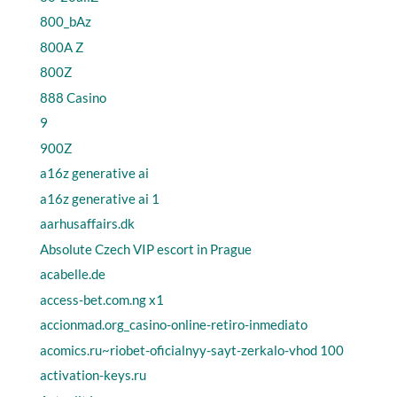
800_bAz
800A Z
800Z
888 Casino
9
900Z
a16z generative ai
a16z generative ai 1
aarhusaffairs.dk
Absolute Czech VIP escort in Prague
acabelle.de
access-bet.com.ng x1
accionmad.org_casino-online-retiro-inmediato
acomics.ru~riobet-oficialnyy-sayt-zerkalo-vhod 100
activation-keys.ru