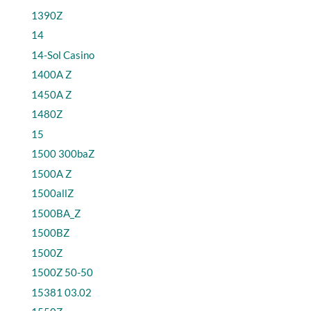
1390Z
14
14-Sol Casino
1400A Z
1450A Z
1480Z
15
1500 300baZ
1500A Z
1500allZ
1500BA_Z
1500BZ
1500Z
1500Z 50-50
15381 03.02