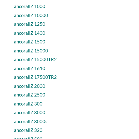
ancorallZ 1000
ancorallZ 10000
ancorallZ 1250
ancorallZ 1400
ancorallZ 1500
ancorallZ 15000
ancorallZ 15000TR2
ancorallZ 1610
ancorallZ 17500TR2
ancorallZ 2000
ancorallZ 2500
ancorallZ 300
ancorallZ 3000
ancorallZ 3000s
ancorallZ 320
ancorallZ 500