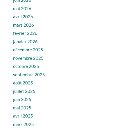
juin 2026
mai 2026
avril 2026
mars 2026
février 2026
janvier 2026
décembre 2025
novembre 2025
octobre 2025
septembre 2025
août 2025
juillet 2025
juin 2025
mai 2025
avril 2025
mars 2025