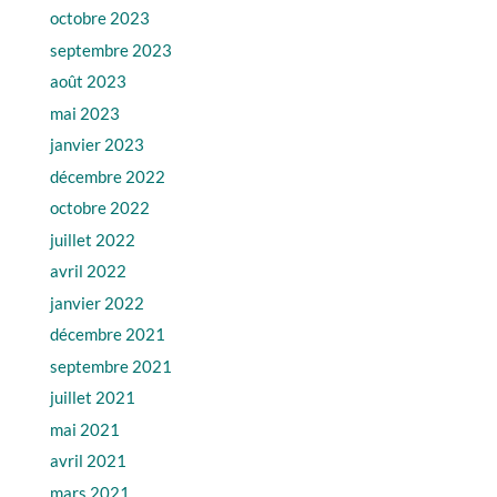
octobre 2023
septembre 2023
août 2023
mai 2023
janvier 2023
décembre 2022
octobre 2022
juillet 2022
avril 2022
janvier 2022
décembre 2021
septembre 2021
juillet 2021
mai 2021
avril 2021
mars 2021