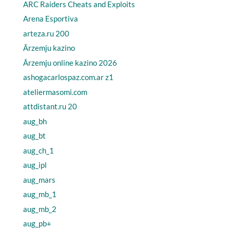
ARC Raiders Cheats and Exploits
Arena Esportiva
arteza.ru 200
Ārzemju kazino
Ārzemju online kazino 2026
ashogacarlospaz.com.ar z1
ateliermasomi.com
attdistant.ru 20
aug_bh
aug_bt
aug_ch_1
aug_ipl
aug_mars
aug_mb_1
aug_mb_2
aug_pb+