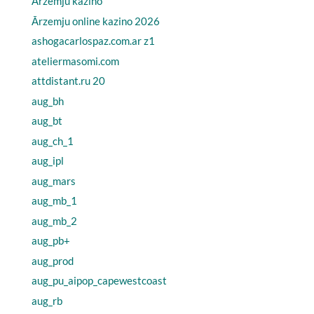
Ārzemju kazino
Ārzemju online kazino 2026
ashogacarlospaz.com.ar z1
ateliermasomi.com
attdistant.ru 20
aug_bh
aug_bt
aug_ch_1
aug_ipl
aug_mars
aug_mb_1
aug_mb_2
aug_pb+
aug_prod
aug_pu_aipop_capewestcoast
aug_rb