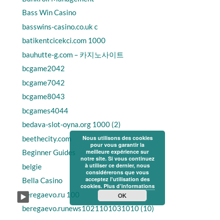
Bass Win Casino
basswins-casino.co.uk c
batikentcicekci.com 1000
bauhutte-g.com – 카지노사이트
bcgame2042
bcgame7042
bcgame8043
bcgames4044
bedava-slot-oyna.org 1000 (2)
beethecity.com
Nous utilisons des cookies
pour vous garantir la
Beginner Guides
meilleure expérience sur
notre site. Si vous continuez
à utiliser ce dernier, nous
belgie
considérerons que vous
acceptez l'utilisation des
Bella Casino
cookies.
Plus d’informations
beregaevo.ru 100
OK
beregaevo.runews1021101031010 (10)