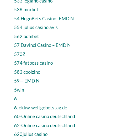
533 legiano casino
538 mrxbet
54 HugoBets Casino -EMD N
554 julius casino avis
562 bdmbet
57 Davinci Casino – EMD N
570Z
574 fatboss casino
583 coolzino
59— EMD N
5win
6
6. ekkw-weltgebetstag.de
60-Online casino deutschland
62-Online casino deutschland
620julius casino