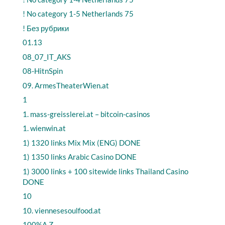
! No category 1-5 Netherlands 75
! Без рубрики
01.13
08_07_IT_AKS
08-HitnSpin
09. ArmesTheaterWien.at
1
1. mass-greisslerei.at – bitcoin-casinos
1. wienwin.at
1) 1320 links Mix Mix (ENG) DONE
1) 1350 links Arabic Casino DONE
1) 3000 links + 100 sitewide links Thailand Casino
DONE
10
10. viennesesoulfood.at
100%A Z