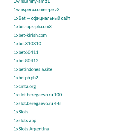
1wins.amhy-am z1
1winsperu.comes-pe z2
1xBet — официальный сайт
1xbet-apk-ph.com3
1xbet-kirish.com
1xbet310310
1xbet60411
1xbet80412
1xbetindonesia.site
1xbetph.ph2
1xcinta.org
1xslot.beregaevo.ru 100
1xslot.beregaevo.ru 4-8
1xSlots
1xslots app
1xSlots Argentina