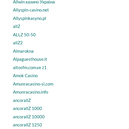
Allwin казино Україна
Allyspin-casino.net
Allyspinkasyno.pl
allZ
ALLZ 50-50
allZ2
Almarokna
Alpaguesthouse.it
altosfm.com.ve z1
Amok Casino
Amunracasino-si.com
Amunracasino.info
ancorallZ
ancorallZ 1000
ancorallZ 10000
ancorallZ 1250