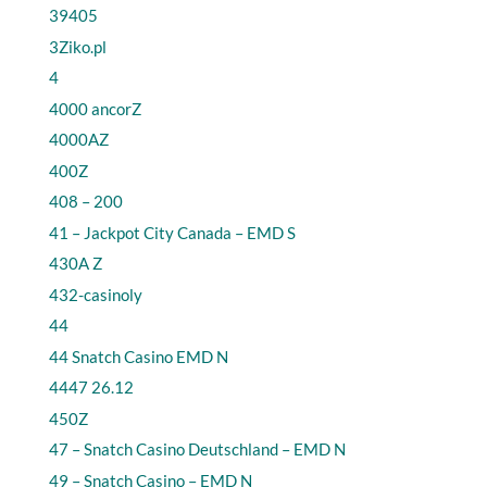
39405
3Ziko.pl
4
4000 ancorZ
4000AZ
400Z
408 – 200
41 – Jackpot City Canada – EMD S
430A Z
432-casinoly
44
44 Snatch Casino EMD N
4447 26.12
450Z
47 – Snatch Casino Deutschland – EMD N
49 – Snatch Casino – EMD N