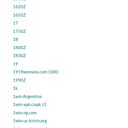
1620Z
1650Z
17
1750Z
18
1800Z
1830Z
19
1919womans.com 1000
1990Z
1k
1win Argentina
1win-apk.ciapk z1
1win-np.com
1win-uz-kirish.org