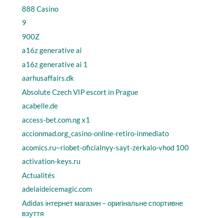
888 Casino
9
900Z
a16z generative ai
a16z generative ai 1
aarhusaffairs.dk
Absolute Czech VIP escort in Prague
acabelle.de
access-bet.com.ng x1
accionmad.org_casino-online-retiro-inmediato
acomics.ru~riobet-oficialnyy-sayt-zerkalo-vhod 100
activation-keys.ru
Actualités
adelaideicemagic.com
Adidas інтернет магазин – оригінальне спортивне
взуття