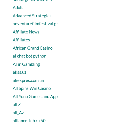
Adult
Advanced Strategies
adventurefilmfestival.gr
Affiliate News
Affiliates
African Grand Casino
ai chat bot python
AI in Gambling
akss.uz
aliexpres.com.ua
All Spins Win Casino
All Yono Games and Apps
all Z
all_Az
alliance-teh.ru 50