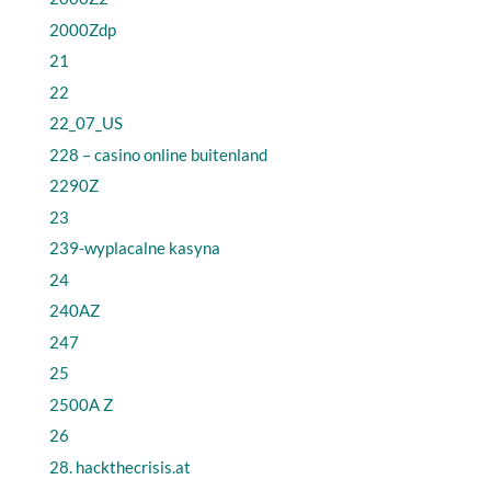
2000Zdp
21
22
22_07_US
228 – casino online buitenland
2290Z
23
239-wyplacalne kasyna
24
240AZ
247
25
2500A Z
26
28. hackthecrisis.at