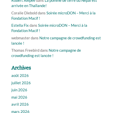
Robert Alépée
dans
La pomme de terre du Népal est
arrivée en Thaïlande!
Coralie Diebold
dans
Soirée microDON – Merci à la
Fondation Macif !
Estella Fix
dans
Soirée microDON – Merci à la
Fondation Macif !
webmaster
dans
Notre campagne de crowdfunding est
lancée !
Thomas Freebird
dans
Notre campagne de
crowdfunding est lancée !
Archives
août 2026
juillet 2026
juin 2026
mai 2026
avril 2026
mars 2026