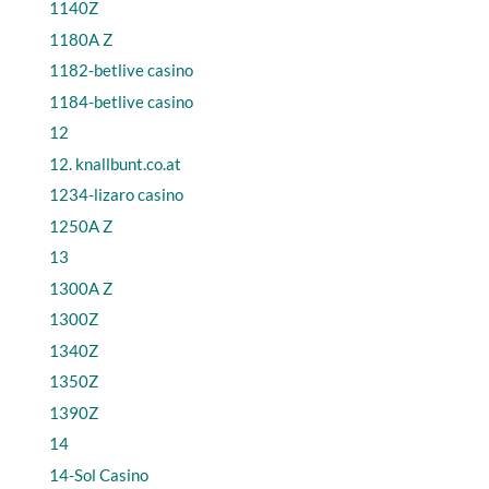
1140Z
1180A Z
1182-betlive casino
1184-betlive casino
12
12. knallbunt.co.at
1234-lizaro casino
1250A Z
13
1300A Z
1300Z
1340Z
1350Z
1390Z
14
14-Sol Casino