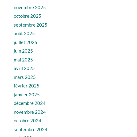
novembre 2025
octobre 2025
septembre 2025
août 2025
juillet 2025
juin 2025
mai 2025
avril 2025
mars 2025
février 2025
janvier 2025
décembre 2024
novembre 2024
octobre 2024
septembre 2024