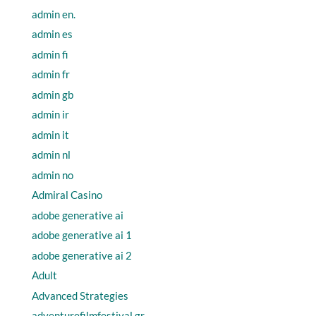
admin en.
admin es
admin fi
admin fr
admin gb
admin ir
admin it
admin nl
admin no
Admiral Casino
adobe generative ai
adobe generative ai 1
adobe generative ai 2
Adult
Advanced Strategies
adventurefilmfestival.gr