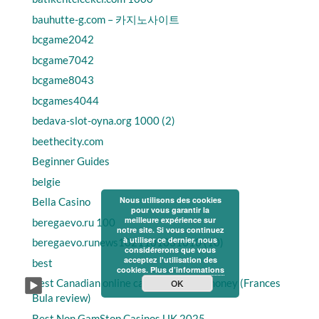
bauhutte-g.com – 카지노사이트
bcgame2042
bcgame7042
bcgame8043
bcgames4044
bedava-slot-oyna.org 1000 (2)
beethecity.com
Beginner Guides
belgie
Nous utilisons des cookies
Bella Casino
pour vous garantir la
meilleure expérience sur
beregaevo.ru 100
notre site. Si vous continuez
à utiliser ce dernier, nous
beregaevo.runews1021101031010 (10)
considérerons que vous
acceptez l'utilisation des
best
cookies.
Plus d’informations
Best Canadian online casinos for real money (Frances
OK
Bula review)
Best Non GamStop Casinos UK 2025