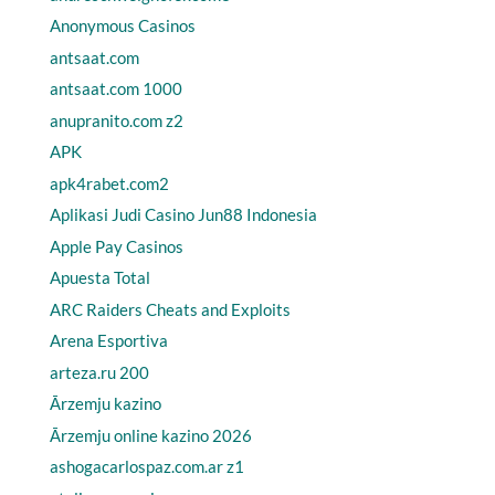
Anonymous Casinos
antsaat.com
antsaat.com 1000
anupranito.com z2
APK
apk4rabet.com2
Aplikasi Judi Casino Jun88 Indonesia
Apple Pay Casinos
Apuesta Total
ARC Raiders Cheats and Exploits
Arena Esportiva
arteza.ru 200
Ārzemju kazino
Ārzemju online kazino 2026
ashogacarlospaz.com.ar z1