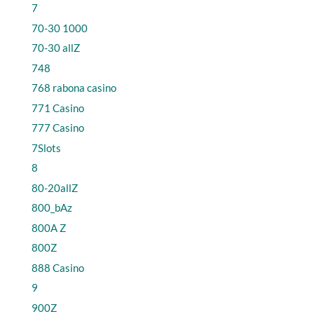
7
70-30 1000
70-30 allZ
748
768 rabona casino
771 Casino
777 Casino
7Slots
8
80-20allZ
800_bAz
800A Z
800Z
888 Casino
9
900Z