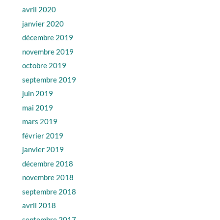
avril 2020
janvier 2020
décembre 2019
novembre 2019
octobre 2019
septembre 2019
juin 2019
mai 2019
mars 2019
février 2019
janvier 2019
décembre 2018
novembre 2018
septembre 2018
avril 2018
septembre 2017