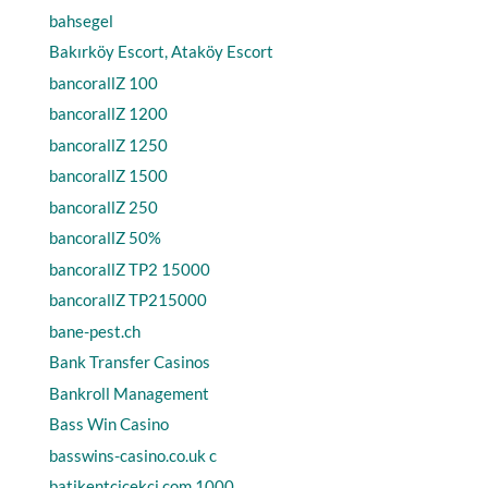
bahsegel
Bakırköy Escort, Ataköy Escort
bancorallZ 100
bancorallZ 1200
bancorallZ 1250
bancorallZ 1500
bancorallZ 250
bancorallZ 50%
bancorallZ TP2 15000
bancorallZ TP215000
bane-pest.ch
Bank Transfer Casinos
Bankroll Management
Bass Win Casino
basswins-casino.co.uk c
batikentcicekci.com 1000