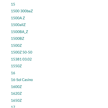
15
1500 300baZ
1500A Z
1500allZ
1500BA_Z
1500BZ
1500Z
1500Z 50-50
15381 03.02
1550Z
16
16-Sol Casino
1600Z
1620Z
1650Z
17