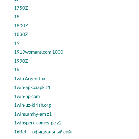
1750Z
18
1800Z
1830Z
19
1919womans.com 1000
1990Z
1k
1win Argentina
1win-apk.ciapk z1
1win-np.com
1win-uz-kirish.org
1wins.amhy-am z1
1winsperu.comes-pe z2
1xBet — официальный сайт