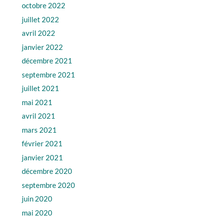
octobre 2022
juillet 2022
avril 2022
janvier 2022
décembre 2021
septembre 2021
juillet 2021
mai 2021
avril 2021
mars 2021
février 2021
janvier 2021
décembre 2020
septembre 2020
juin 2020
mai 2020