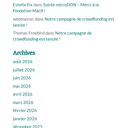
Estella Fix
dans
Soirée microDON – Merci à la
Fondation Macif !
webmaster
dans
Notre campagne de crowdfunding est
lancée !
Thomas Freebird
dans
Notre campagne de
crowdfunding est lancée !
Archives
août 2026
juillet 2026
juin 2026
mai 2026
avril 2026
mars 2026
février 2026
janvier 2026
décembre 2025