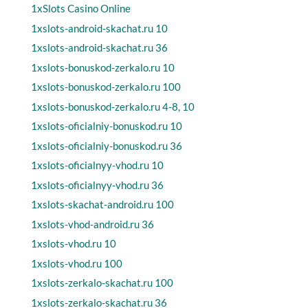
1xSlots Casino Online
1xslots-android-skachat.ru 10
1xslots-android-skachat.ru 36
1xslots-bonuskod-zerkalo.ru 10
1xslots-bonuskod-zerkalo.ru 100
1xslots-bonuskod-zerkalo.ru 4-8, 10
1xslots-oficialniy-bonuskod.ru 10
1xslots-oficialniy-bonuskod.ru 36
1xslots-oficialnyy-vhod.ru 10
1xslots-oficialnyy-vhod.ru 36
1xslots-skachat-android.ru 100
1xslots-vhod-android.ru 36
1xslots-vhod.ru 10
1xslots-vhod.ru 100
1xslots-zerkalo-skachat.ru 100
1xslots-zerkalo-skachat.ru 36