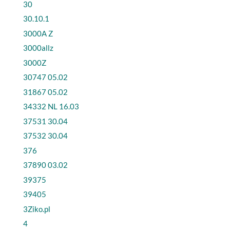
30
30.10.1
3000A Z
3000allz
3000Z
30747 05.02
31867 05.02
34332 NL 16.03
37531 30.04
37532 30.04
376
37890 03.02
39375
39405
3Ziko.pl
4