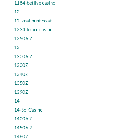
1184-betlive casino
12
12. knallbunt.co.at
1234-lizaro casino
1250A Z
13
1300A Z
1300Z
1340Z
1350Z
1390Z
14
14-Sol Casino
1400A Z
1450A Z
1480Z