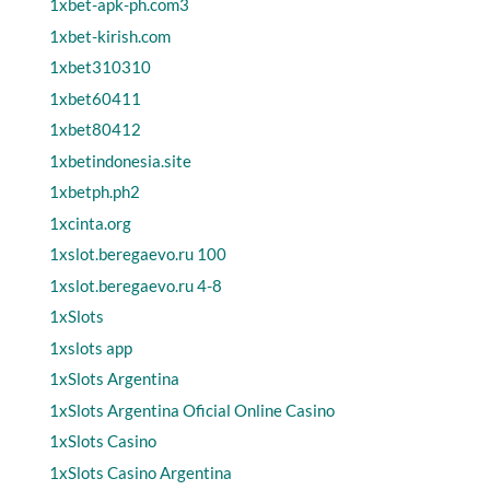
1xbet-apk-ph.com3
1xbet-kirish.com
1xbet310310
1xbet60411
1xbet80412
1xbetindonesia.site
1xbetph.ph2
1xcinta.org
1xslot.beregaevo.ru 100
1xslot.beregaevo.ru 4-8
1xSlots
1xslots app
1xSlots Argentina
1xSlots Argentina Oficial Online Casino
1xSlots Casino
1xSlots Casino Argentina