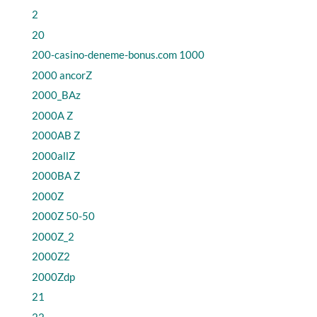
2
20
200-casino-deneme-bonus.com 1000
2000 ancorZ
2000_BAz
2000A Z
2000AB Z
2000allZ
2000BA Z
2000Z
2000Z 50-50
2000Z_2
2000Z2
2000Zdp
21
22