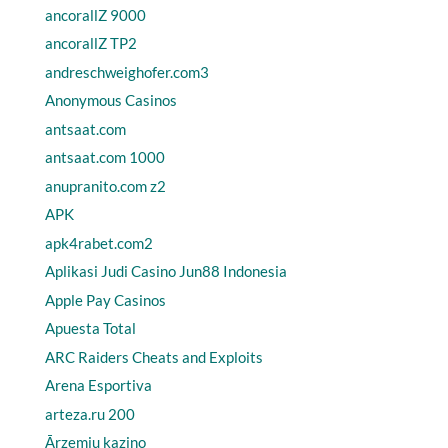
ancorallZ 9000
ancorallZ TP2
andreschweighofer.com3
Anonymous Casinos
antsaat.com
antsaat.com 1000
anupranito.com z2
APK
apk4rabet.com2
Aplikasi Judi Casino Jun88 Indonesia
Apple Pay Casinos
Apuesta Total
ARC Raiders Cheats and Exploits
Arena Esportiva
arteza.ru 200
Ārzemju kazino