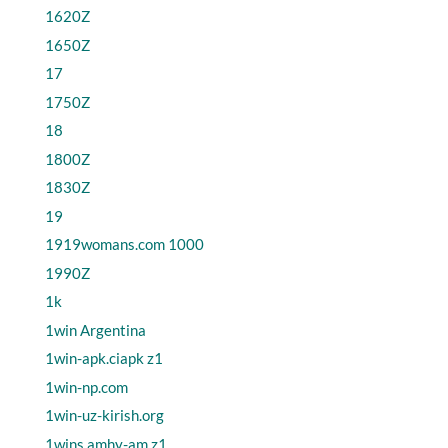
1620Z
1650Z
17
1750Z
18
1800Z
1830Z
19
1919womans.com 1000
1990Z
1k
1win Argentina
1win-apk.ciapk z1
1win-np.com
1win-uz-kirish.org
1wins.amhy-am z1