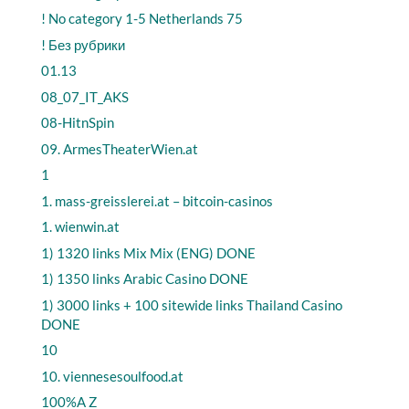
! No category 1-5 Netherlands 75
! Без рубрики
01.13
08_07_IT_AKS
08-HitnSpin
09. ArmesTheaterWien.at
1
1. mass-greisslerei.at – bitcoin-casinos
1. wienwin.at
1) 1320 links Mix Mix (ENG) DONE
1) 1350 links Arabic Casino DONE
1) 3000 links + 100 sitewide links Thailand Casino
DONE
10
10. viennesesoulfood.at
100%A Z