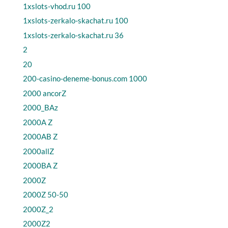
1xslots-vhod.ru 100
1xslots-zerkalo-skachat.ru 100
1xslots-zerkalo-skachat.ru 36
2
20
200-casino-deneme-bonus.com 1000
2000 ancorZ
2000_BAz
2000A Z
2000AB Z
2000allZ
2000BA Z
2000Z
2000Z 50-50
2000Z_2
2000Z2