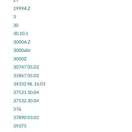
2999A Z
3
30
30.10.1
3000A Z
3000allz
3000Z
30747 05.02
31867 05.02
34332 NL 16.03
37531 30.04
37532 30.04
376
37890 03.02
39375