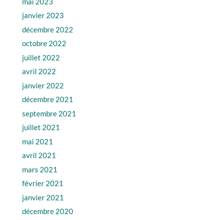
mai 2023
janvier 2023
décembre 2022
octobre 2022
juillet 2022
avril 2022
janvier 2022
décembre 2021
septembre 2021
juillet 2021
mai 2021
avril 2021
mars 2021
février 2021
janvier 2021
décembre 2020