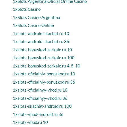
1xSlots Argentina Oficial Online Casino
1xSlots Casino
1xSlots Casino Argentina
1xSlots Casino Online
1xslots-android-skachat.ru 10
1xslots-android-skachat.ru 36
1xslots-bonuskod-zerkalo.ru 10
1xslots-bonuskod-zerkalo.ru 100
1xslots-bonuskod-zerkalo.ru 4-8, 10
1xslots-oficialniy-bonuskod.ru 10
1xslots-oficialniy-bonuskod.ru 36
1xslots-oficialnyy-vhod.ru 10
1xslots-oficialnyy-vhod.ru 36
1xslots-skachat-android.ru 100
1xslots-vhod-android.ru 36
1xslots-vhod.ru 10