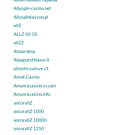
Allyspin-casino.net
Allyspinkasyno.pl
allZ
ALLZ 50-50
allZ2
Almarokna
Alpaguesthouse.it
altosfm.com.ve z1
Amok Casino
Amunracasino-si.com
Amunracasino.info
ancorallZ
ancorallZ 1000
ancorallZ 10000
ancorallZ 1250