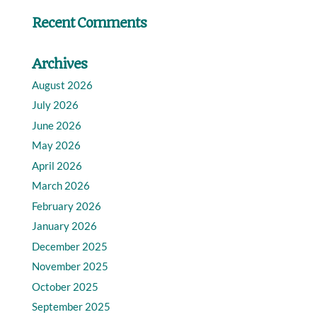
Recent Comments
Archives
August 2026
July 2026
June 2026
May 2026
April 2026
March 2026
February 2026
January 2026
December 2025
November 2025
October 2025
September 2025