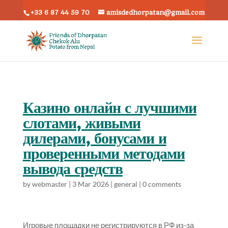
+33 6 87 44 59 70
amisdedhorpatan@gmail.com
Казино онлайн с лучшими
слотами, живыми
дилерами, бонусами и
проверенными методами
вывода средств
by
webmaster
|
3 Mar 2026
|
general
|
0 comments
Игровые площадки не регистрируются в РФ из-за