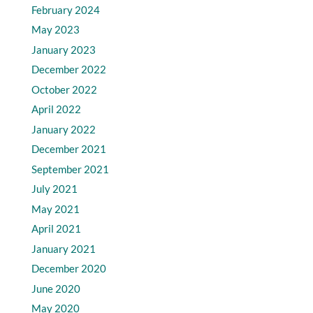
February 2024
May 2023
January 2023
December 2022
October 2022
April 2022
January 2022
December 2021
September 2021
July 2021
May 2021
April 2021
January 2021
December 2020
June 2020
May 2020