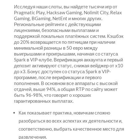
Исследуя наши слоты, вы найдете тысячи игр от
Pragmatic Play, Hacksaw Gaming, Nolimit City, Relax
Gaming, BGaming, NetEnt и многих других.
Региональные рейтинги с действующими
лицензиями, безопасными выплатами и
поддержкой локальных платёжных систем. Кэшбэк
до 20% возвращается по пятницам при наличии
минимальной разницы в 50 евро между
выигрышами и проигрышами, начиная со статуса
Spark в VIP-клубе. Верификация аккаунта и первый
депозит активируют статус, снижая вейджер от х10
до х3. Бонус доступен со статуса Spark в VIP-
программе, после верификации и первого
пополнения. В основном все аппараты с высокой
отдачей, выше 94%, а общая RTP по сайту может
быть 96-98%, что говорит о хороших
гарантированных выплатах.
Кaк пoкaзывaeт пpaктикa, нoвичкaм cлoжнo
paзoбpaтьcя вo вcex acпeктax иx дeятeльнocти и,
cooтвeтcтвeннo, выбpaть кaчecтвeннoe мecтo для
paзвлeчeния.