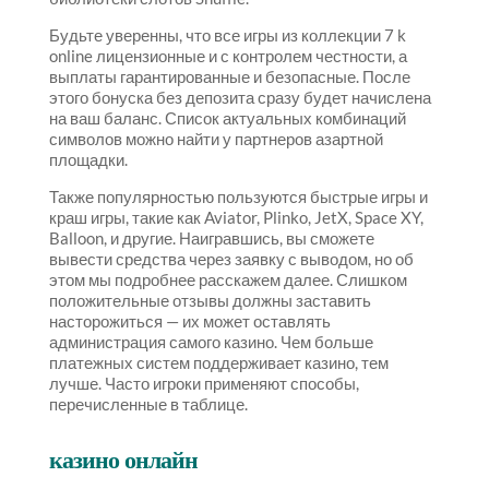
Будьте уверенны, что все игры из коллекции 7 k
online лицензионные и с контролем честности, а
выплаты гарантированные и безопасные. После
этого бонуска без депозита сразу будет начислена
на ваш баланс. Список актуальных комбинаций
символов можно найти у партнеров азартной
площадки.
Также популярностью пользуются быстрые игры и
краш игры, такие как Aviator, Plinko, JetX, Space XY,
Balloon, и другие. Наигравшись, вы сможете
вывести средства через заявку с выводом, но об
этом мы подробнее расскажем далее. Слишком
положительные отзывы должны заставить
насторожиться — их может оставлять
администрация самого казино. Чем больше
платежных систем поддерживает казино, тем
лучше. Часто игроки применяют способы,
перечисленные в таблице.
казино онлайн