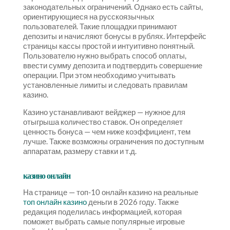
законодательных ограничений. Однако есть сайты,
ориентирующиеся на русскоязычных
пользователей. Такие площадки принимают
депозиты и начисляют бонусы в рублях. Интерфейс
страницы кассы простой и интуитивно понятный.
Пользователю нужно выбрать способ оплаты,
ввести сумму депозита и подтвердить совершение
операции. При этом необходимо учитывать
установленные лимиты и следовать правилам
казино.
Казино устанавливают вейджер — нужное для
отыгрыша количество ставок. Он определяет
ценность бонуса — чем ниже коэффициент, тем
лучше. Также возможны ограничения по доступным
аппаратам, размеру ставки и т.д.
казино онлайн
На странице — топ-10 онлайн казино на реальные
топ онлайн казино
деньги в 2026 году. Также
редакция поделилась информацией, которая
поможет выбрать самые популярные игровые