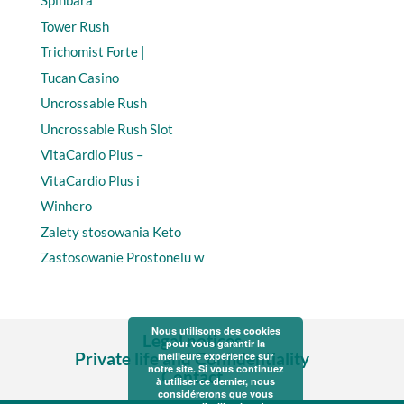
Spinbara
Tower Rush
Trichomist Forte |
Tucan Casino
Uncrossable Rush
Uncrossable Rush Slot
VitaCardio Plus –
VitaCardio Plus i
Winhero
Zalety stosowania Keto
Zastosowanie Prostonelu w
Nous utilisons des cookies
Legal notices
pour vous garantir la
Private life and Confidentiality
meilleure expérience sur
notre site. Si vous continuez
Contact
à utiliser ce dernier, nous
considérerons que vous