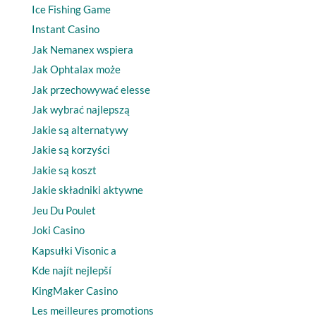
Ice Fishing Game
Instant Casino
Jak Nemanex wspiera
Jak Ophtalax może
Jak przechowywać elesse
Jak wybrać najlepszą
Jakie są alternatywy
Jakie są korzyści
Jakie są koszt
Jakie składniki aktywne
Jeu Du Poulet
Joki Casino
Kapsułki Visonic a
Kde najít nejlepší
KingMaker Casino
Les meilleures promotions