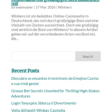
mit
by
webmaster
|
17 Mar 2026
|
Winhero
Winhero ist ein beliebtes Online-Casinoseite in
Deutschland, das sich durch großzügige Boni und eine
Vielzahl von Zocken auszeichnet. Doch wie großzügig
sind wirklich die Boni von Winhero? In diesem Artikel
gehen wir auf die verschiedenen Arten von Boni ein,
die...
Recent Posts
Descubra os encantos irresistíveis do Emojino Casino
e sua irmã genial
Grouse Bet Secrets Unveiled for Thrilling High-Stakes
Adventures
Login Tonyspins Sblocca il Divertimento
Voita jättipotit Winbay Casinolla