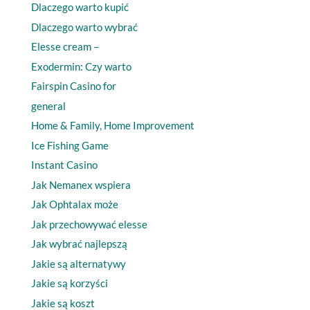
Dlaczego warto kupić
Dlaczego warto wybrać
Elesse cream –
Exodermin: Czy warto
Fairspin Casino for
general
Home & Family, Home Improvement
Ice Fishing Game
Instant Casino
Jak Nemanex wspiera
Jak Ophtalax może
Jak przechowywać elesse
Jak wybrać najlepszą
Jakie są alternatywy
Jakie są korzyści
Jakie są koszt