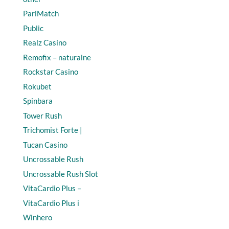
PariMatch
Public
Realz Casino
Remofix – naturalne
Rockstar Casino
Rokubet
Spinbara
Tower Rush
Trichomist Forte |
Tucan Casino
Uncrossable Rush
Uncrossable Rush Slot
VitaCardio Plus –
VitaCardio Plus i
Winhero