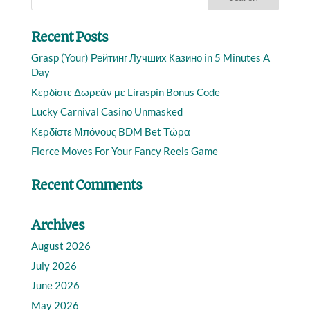
Recent Posts
Grasp (Your) Рейтинг Лучших Казино in 5 Minutes A
Day
Κερδίστε Δωρεάν με Liraspin Bonus Code
Lucky Carnival Casino Unmasked
Κερδίστε Μπόνους BDM Bet Τώρα
Fierce Moves For Your Fancy Reels Game
Recent Comments
Archives
August 2026
July 2026
June 2026
May 2026